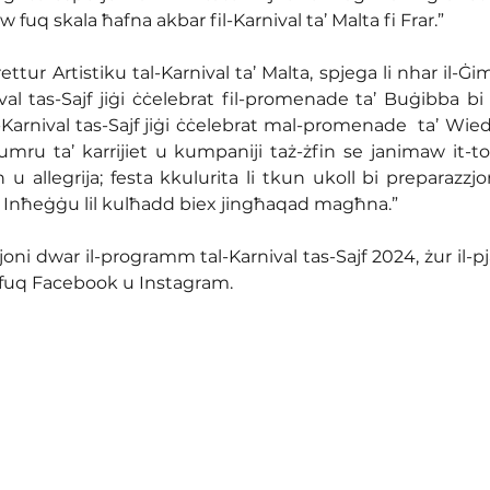
uq skala ħafna akbar fil-Karnival ta’ Malta fi Frar.”
ettur Artistiku tal-Karnival ta’ Malta, spjega li nhar il-Ġi
al tas-Sajf jiġi ċċelebrat fil-promenade ta’ Buġibba bi 
Karnival tas-Sajf jiġi ċċelebrat mal-promenade  ta’ Wied 
 numru ta’ karrijiet u kumpaniji taż-żfin se janimaw it-
in u allegrija; festa kkulurita li tkun ukoll bi preparazzjo
ej. Inħeġġu lil kulħadd biex jingħaqad magħna.”
oni dwar il-programm tal-Karnival tas-Sajf 2024, żur il-pja
a fuq Facebook u Instagram.