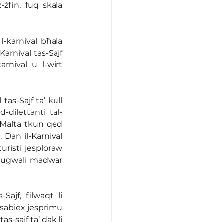
-żfin, fuq skala 
-karnival bħala 
Karnival tas-Sajf 
rnival u l-wirt 
as-Sajf ta’ kull 
-dilettanti tal-
a Malta tkun qed 
 Dan il-Karnival 
uristi jesploraw 
r ugwali madwar 
ajf, filwaqt li 
 sabiex jesprimu 
s-sajf ta’ dak li 