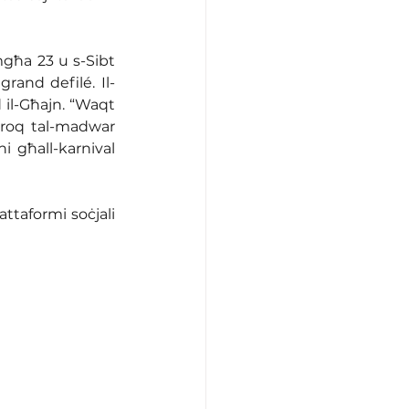
mgħa 23 u s-Sibt 
grand defilé. Il-
il-Għajn. “Waqt 
toroq tal-madwar 
ni għall-karnival 
ttaformi soċjali 