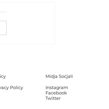
stiment f’xogħlijiet ta’
ħ f’sitt blokok ta’
rtamenti tal-Housing
Attard
icy
Midja Soċjali
vacy Policy
Instagram
Facebook
Twitter