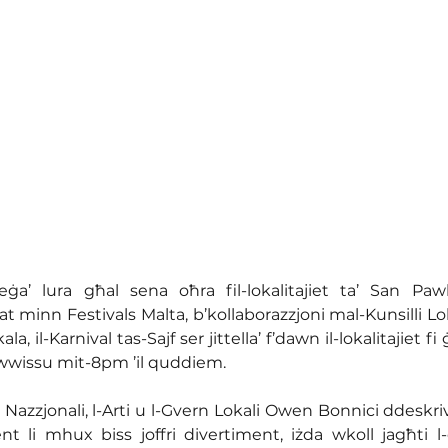
 reġa’ lura għal sena oħra fil-lokalitajiet ta’ San Pawl
t minn Festivals Malta, b’kollaborazzjoni mal-Kunsilli Lok
la, il-Karnival tas-Sajf ser jittella’ f’dawn il-lokalitajiet fi
 Awwissu mit-8pm ’il quddiem.
t Nazzjonali, l-Arti u l-Gvern Lokali Owen Bonnici ddeskriv
t li mhux biss joffri divertiment, iżda wkoll jagħti l-o