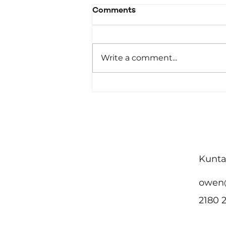
Comments
Write a comment...
Malta ttenni l-impenn
tagħha favur
akkomodazzjoni
affordabbli u żvilupp urban
sostenibbli fin-Nazzjonijiet
Kunta
Uniti
owen
2180 