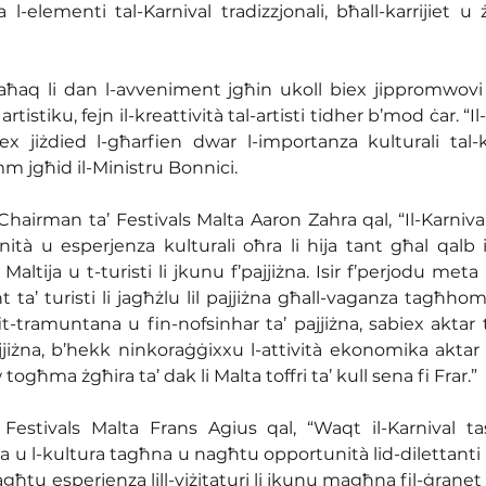
l-elementi tal-Karnival tradizzjonali, bħall-karrijiet u ż
saħaq li dan l-avveniment jgħin ukoll biex jippromwovi l
rtistiku, fejn il-kreattività tal-artisti tidher b’mod ċar. “Il-
 jiżdied l-għarfien dwar l-importanza kulturali tal-ka
mm jgħid il-Ministru Bonnici.
hairman ta’ Festivals Malta Aaron Zahra qal, “Il-Karnival t
ità u esperjenza kulturali oħra li hija tant għal qalb id
 Maltija u t-turisti li jkunu f’pajjiżna. Isir f’perjodu met
 ta’ turisti li jagħżlu lil pajjiżna għall-vaganza tagħhom.
it-tramuntana u fin-nofsinhar ta’ pajjiżna, sabiex aktar t
jjiżna, b’hekk ninkoraġġixxu l-attività ekonomika akta
ogħma żgħira ta’ dak li Malta toffri ta’ kull sena fi Frar.”
 Festivals Malta Frans Agius qal, “Waqt il-Karnival tas-S
ija u l-kultura tagħna u nagħtu opportunità lid-dilettanti
ħtu esperjenza lill-viżitaturi li jkunu magħna fil-ġranet ta