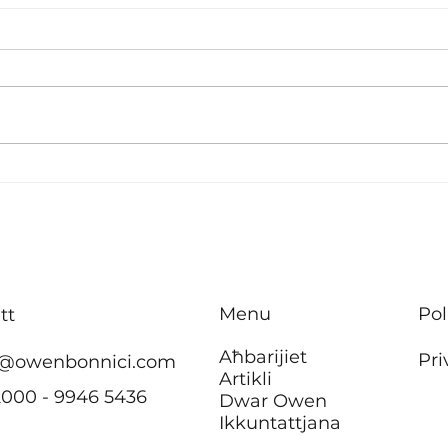
B’effett immedjat m’hu se
Inve
jkun hemm ebda żieda fil-
tisbi
kera għall-pensjonanti li
appa
jgħixu
f’Ħ’
f’akkomodazzjonijiet tal-
Menu
Pol
tt
Awtorità tad-Djar
Aħbarijiet
Pri
@owenbonnici.com
Artikli
2000 - 9946 5436
Dwar Owen
Ikkuntattjana