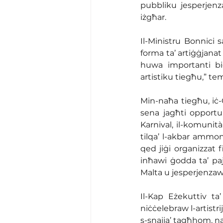
pubbliku jesperjenza 
iżgħar.
Il-Ministru Bonnici 
forma ta’ artiġġjanat a
huwa importanti biex
artistiku tiegħu,” te
Min-naħa tiegħu, iċ-C
sena jagħti opportun
Karnival, il-komunità
tilqa’ l-akbar ammont
qed jiġi organizzat f
inħawi ġodda ta’ pa
Malta u jesperjenzaw t
Il-Kap Eżekuttiv ta’
niċċelebraw l-artistr
s-snajja’ tagħhom, nag