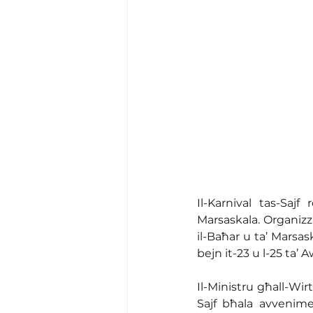
Il-Karnival tas-Sajf
Marsaskala. Organizza
il-Baħar u ta’ Marsaska
bejn it-23 u l-25 ta’
Il-Ministru għall-Wir
Sajf bħala avvenimen