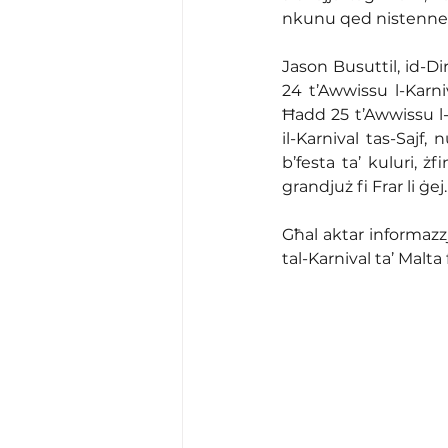
nkunu qed nistennew f
Jason Busuttil, id-Dir
24 t’Awwissu l-Karniv
Ħadd 25 t’Awwissu l-
il-Karnival tas-Sajf,
b’festa ta’ kuluri, żf
grandjuż fi Frar li ġ
Għal aktar informazzj
tal-Karnival ta’ Malt