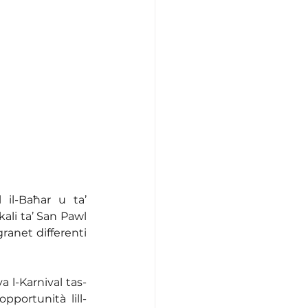
 il-Baħar u ta’ 
ali ta’ San Pawl 
 ġranet differenti 
a l-Karnival tas-
pportunità lill-