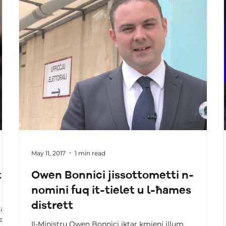
May 11, 2017
1 min read
t
Owen Bonnici jissottometti n-
nomini fuq it-tielet u l-ħames
distrett
ra
ett
Il-Ministru Owen Bonnici iktar kmieni illum