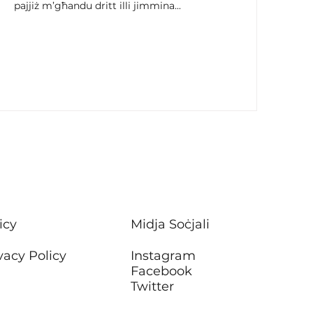
pajjiż m’għandu dritt illi jimmina...
icy
Midja Soċjali
vacy Policy
Instagram
Facebook
Twitter