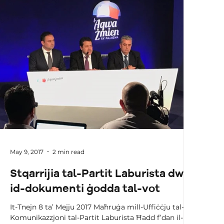
May 9, 2017
2 min read
Stqarrijia tal-Partit Laburista dwar
id-dokumenti ġodda tal-vot
It-Tnejn 8 ta’ Mejju 2017 Maħruġa mill-Uffiċċju tal-
Komunikazzjoni tal-Partit Laburista Ħadd f’dan il-