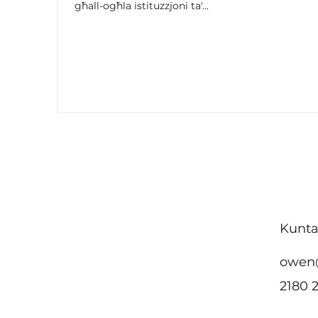
għall-ogħla istituzzjoni ta'...
Kunta
owen
2180 