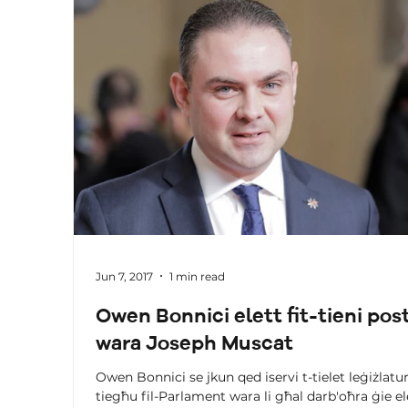
Jun 7, 2017
1 min read
Owen Bonnici elett fit-tieni pos
wara Joseph Muscat
Owen Bonnici se jkun qed iservi t-tielet leġiżlatu
tiegħu fil-Parlament wara li għal darb'oħra ġie el