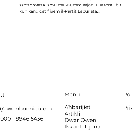
issottometta ismu mal-Kummissjoni Elettorali biex
ikun kandidat f'isem il-Partit Laburista...
Menu
Pol
tt
Aħbarijiet
Pri
@owenbonnici.com
Artikli
2000 - 9946 5436
Dwar Owen
Ikkuntattjana