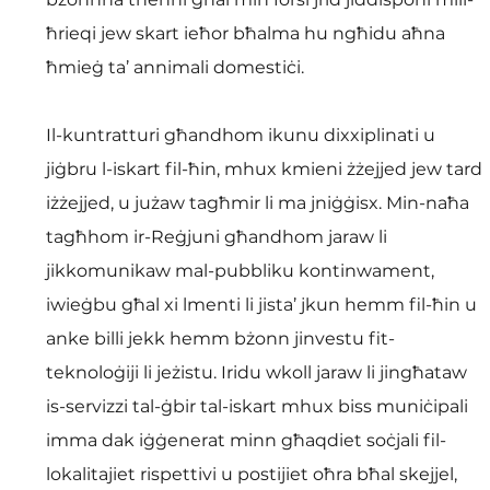
ħrieqi jew skart ieħor bħalma hu ngħidu aħna 
ħmieġ ta’ annimali domestiċi.
Il-kuntratturi għandhom ikunu dixxiplinati u 
jiġbru l-iskart fil-ħin, mhux kmieni żżejjed jew tard 
iżżejjed, u jużaw tagħmir li ma jniġġisx. Min-naħa 
tagħhom ir-Reġjuni għandhom jaraw li 
jikkomunikaw mal-pubbliku kontinwament, 
iwieġbu għal xi lmenti li jista’ jkun hemm fil-ħin u 
anke billi jekk hemm bżonn jinvestu fit-
teknoloġiji li jeżistu. Iridu wkoll jaraw li jingħataw 
is-servizzi tal-ġbir tal-iskart mhux biss muniċipali 
imma dak iġġenerat minn għaqdiet soċjali fil-
lokalitajiet rispettivi u postijiet oħra bħal skejjel, 