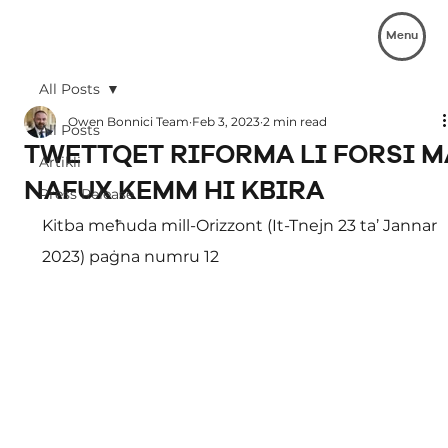
Menu
All Posts
Owen Bonnici Team
Feb 3, 2023
2 min read
All Posts
TWETTQET RIFORMA LI FORSI M
Artikli
NAFUX KEMM HI KBIRA
Press Release
Kitba meħuda mill-Orizzont (It-Tnejn 23 ta’ Jannar 
2023) paġna numru 12