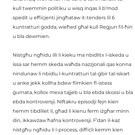
kull twemmin politiku u wisq inqas li b’mod 
spedit u effiċjenti jingħataw it-tenders lil 6 
kuntratturi ġodda, wieħed għal kull Reġjun fil-ħin 
u bla dewmien.
Nistgħu ngħidu illi li kieku ma nbidlitx l-iskeda u 
issa sar hemm skeda waħda nazzjonali qas konna 
nindunaw li nbidlu l-kuntratturi tal-ġbir tal-iskart 
u anke jekk kollha bdew flimkien fl-istess 
ġurnata, kollox mexa tajjeb u bla ebda skossi u bla 
ebda kontroversji. Niftakru episodji fejn kien 
hemm tibdiliet li, għad li kienu ferm iżgħar minn 
din, ikkawżaw ħafna kontroversji. F’dan il-każ 
nistgħu ngħidu li l-proċess, diffiċli kemm kien 