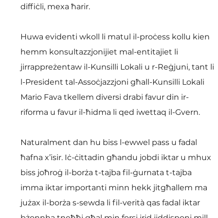
diffiċli, mexa ħarir.
Huwa evidenti wkoll li matul il-proċess kollu kien 
hemm konsultazzjonijiet mal-entitajiet li 
jirrappreżentaw il-Kunsilli Lokali u r-Reġjuni, tant li 
l-President tal-Assoċjazzjoni għall-Kunsilli Lokali 
Mario Fava tkellem diversi drabi favur din ir-
riforma u favur il-ħidma li qed iwettaq il-Gvern.
Naturalment dan hu biss l-ewwel pass u fadal 
ħafna x’isir. Iċ-ċittadin għandu jobdi iktar u mhux 
biss joħroġ il-borża t-tajba fil-ġurnata t-tajba 
imma iktar importanti minn hekk jitgħallem ma 
jużax il-borża s-sewda li fil-verità qas fadal iktar 
bżonnha tneħħi għal min forsi jrid jiddisponi mill-