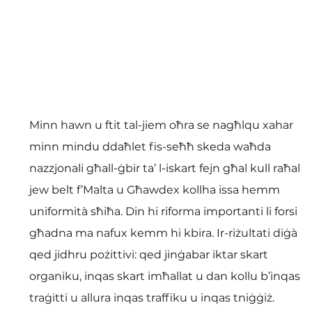
Minn hawn u ftit tal-jiem oħra se nagħlqu xahar 
minn mindu ddaħlet fis-seħħ skeda waħda 
nazzjonali għall-ġbir ta’ l-iskart fejn għal kull raħal 
jew belt f’Malta u Għawdex kollha issa hemm 
uniformità sħiħa. Din hi riforma importanti li forsi 
għadna ma nafux kemm hi kbira. Ir-riżultati diġà 
qed jidhru pożittivi: qed jinġabar iktar skart 
organiku, inqas skart imħallat u dan kollu b’inqas 
traġitti u allura inqas traffiku u inqas tniġġiż.