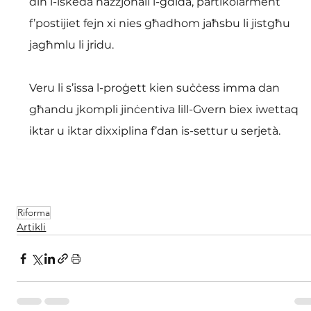
din l-iskeda nazzjonali l-ġdida, partikolarment 
f’postijiet fejn xi nies għadhom jaħsbu li jistgħu 
jagħmlu li jridu.
Veru li s’issa l-proġett kien suċċess imma dan 
għandu jkompli jinċentiva lill-Gvern biex iwettaq 
iktar u iktar dixxiplina f’dan is-settur u serjetà.
Riforma
Artikli