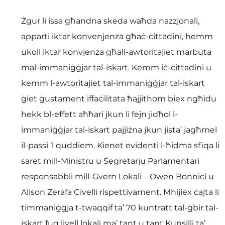
Żgur li issa għandna skeda waħda nazzjonali, 
apparti iktar konvenjenza għaċ-ċittadini, hemm 
ukoll iktar konvjenza għall-awtoritajiet marbuta 
mal-immaniġġjar tal-iskart. Kemm iċ-ċittadini u 
kemm l-awtoritajiet tal-immaniġġjar tal-iskart 
ġiet ġustament iffaċilitata ħajjithom biex ngħidu 
hekk bl-effett aħħari jkun li fejn jidħol l-
immaniġġjar tal-iskart pajjiżna jkun jista’ jagħmel 
il-passi ‘l quddiem. Kienet evidenti l-ħidma sfiqa li 
saret mill-Ministru u Segretarju Parlamentari 
responsabbli mill-Gvern Lokali – Owen Bonnici u 
Alison Zerafa Civelli rispettivament. Mhijiex ċajta li 
timmaniġġja t-twaqqif ta’ 70 kuntratt tal-ġbir tal-
iskart fuq livell lokali ma’ tant u tant Kunsilli ta’ 