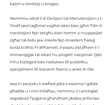
każini u ċimiterji u knejjes.
Nemmnu wkoll li d-Diviżjoni tal-Manutenzjoni u t-
Tindif qed tagħmel xogħol siewi biex jgħin f’din it-
tranżizzjoni fejn setgħu kien hemm xi nuqqasijiet 
żgħar tal-bidu jew inkella fejn bniedem ħareġ 
borża b’oħra. Fl-aħħarnett, il-poplu jrid jifhem li l-
immaniġġjar tal-iskart hu proġett nazzjonali. Qatt 
mhu biżżejjed biex nedukaw lill-pubbliku, 
speċjalment lill-barranin fostna u anke lit-tfal.
Issa li l-perjodu li wieħed jidra s-sistema l-ġdida 
għadda u l-miri intlaħqu, nemmnu li l-entitajiet 
regolatorji f’pajjiżna għandhom jibdew jinforzaw 