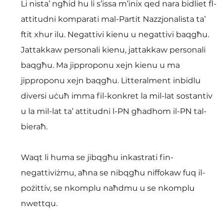
Li nista’ ngħid hu li s’issa m’inix qed nara bidliet fl-
attitudni komparati mal-Partit Nazzjonalista ta’ 
ftit xhur ilu. Negattivi kienu u negattivi baqgħu. 
Jattakkaw personali kienu, jattakkaw personali 
baqgħu. Ma jipproponu xejn kienu u ma 
jipproponu xejn baqgħu. Litteralment inbidlu 
diversi uċuħ imma fil-konkret la mil-lat sostantiv 
u la mil-lat ta’ attitudni l-PN għadhom il-PN tal-
bieraħ.
Waqt li huma se jibqgħu inkastrati fin-
negattiviżmu, aħna se nibqgħu niffokaw fuq il-
pożittiv, se nkomplu naħdmu u se nkomplu 
nwettqu.