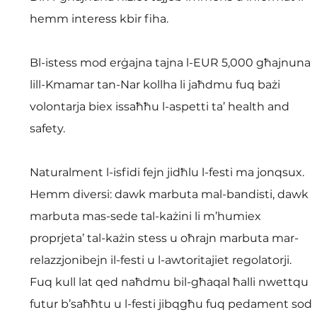
hemm interess kbir fiha.
Bl-istess mod erġajna tajna l-EUR 5,000 għajnuna 
lill-Kmamar tan-Nar kollha li jaħdmu fuq bażi 
volontarja biex issaħħu l-aspetti ta’ health and 
safety.
Naturalment l-isfidi fejn jidħlu l-festi ma jonqsux. 
Hemm diversi: dawk marbuta mal-bandisti, dawk 
marbuta mas-sede tal-każini li m’humiex 
proprjeta’ tal-każin stess u oħrajn marbuta mar-
relazzjonibejn il-festi u l-awtoritajiet regolatorji. 
Fuq kull lat qed naħdmu bil-għaqal ħalli nwettqu 
futur b’saħħtu u l-festi jibqgħu fuq pedament sod 