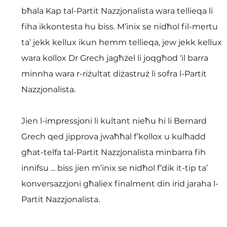
bħala Kap tal-Partit Nazzjonalista wara tellieqa li 
fiha ikkontesta hu biss. M’inix se nidħol fil-mertu 
ta’ jekk kellux ikun hemm tellieqa, jew jekk kellux 
wara kollox Dr Grech jagħżel li joqgħod ‘il barra 
minnha wara r-riżultat diżastruż li sofra l-Partit 
Nazzjonalista.
Jien l-impressjoni li kultant nieħu hi li Bernard 
Grech qed jipprova jwaħħal f’kollox u kulħadd 
għat-telfa tal-Partit Nazzjonalista minbarra fih 
innifsu ... biss jien m’inix se nidħol f’dik it-tip ta’ 
konversazzjoni għaliex finalment din irid jaraha l-
Partit Nazzjonalista.