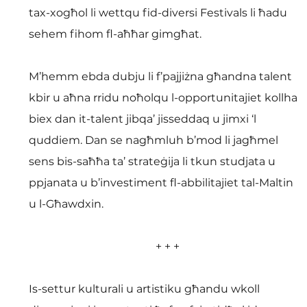
tax-xogħol li wettqu fid-diversi Festivals li ħadu 
sehem fihom fl-aħħar gimgħat.
M’hemm ebda dubju li f’pajjiżna għandna talent 
kbir u aħna rridu noħolqu l-opportunitajiet kollha 
biex dan it-talent jibqa’ jisseddaq u jimxi ‘l 
quddiem. Dan se nagħmluh b’mod li jagħmel 
sens bis-saħħa ta’ strateġija li tkun studjata u 
ppjanata u b’investiment fl-abbilitajiet tal-Maltin 
u l-Għawdxin.
+ + +
Is-settur kulturali u artistiku għandu wkoll 