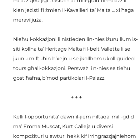
Palazz qed jiġi trasformat mill-ġdid fil-Palazz li 
kien jeżisti fi żmien il-Kavallieri ta’ Malta ... xi ħaġa 
meraviljuża.
Nieħu l-okkażjoni li nistieden lin-nies iżuru llum is-
siti kollha ta’ Heritage Malta fil-belt Valletta li se 
jkunu miftuħin b’xejn u se jkollhom ukoll guided 
tours għall-okkażjoni. Persważ li n-nies se tieħu 
gost ħafna, b’mod partikolari l-Palazz.
+ + +
Kelli l-opportunita’ dawn il-jiem niltaqa’ mill-ġdid 
ma’ Emma Muscat, Kurt Calleja u diversi 
kompożituri u awturi hekk kif irringrazzjajniehom 