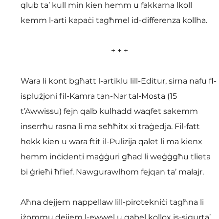
qlub ta’ kull min kien hemm u fakkarna lkoll 
kemm l-arti kapaċi tagħmel id-differenza kollha.
+ + +
Wara li kont bgħatt l-artiklu lill-Editur, sirna nafu fl-
isplużjoni fil-Kamra tan-Nar tal-Mosta (15 
t’Awwissu) fejn qalb kulhadd waqfet sakemm 
inserrħu rasna li ma seħħitx xi traġedja. Fil-fatt 
hekk kien u wara ftit il-Pulizija qalet li ma kienx 
hemm inċidenti maġġuri għad li weġġgħu tlieta 
bi ġrieħi ħfief. Nawgurawlhom fejqan ta’ malajr.
Aħna dejjem nappellaw lill-pirotekniċi tagħna li 
jżommu dejjem l-ewwel u qabel kollox is-sigurta’ 