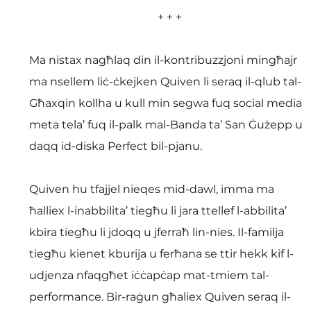
+ + +
Ma nistax nagħlaq din il-kontribuzzjoni mingħajr 
ma nsellem liċ-ċkejken Quiven li seraq il-qlub tal-
Għaxqin kollha u kull min segwa fuq social media 
meta tela’ fuq il-palk mal-Banda ta’ San Ġużepp u 
daqq id-diska Perfect bil-pjanu.
Quiven hu tfajjel nieqes mid-dawl, imma ma 
ħalliex l-inabbilita’ tiegħu li jara ttellef l-abbilita’ 
kbira tiegħu li jdoqq u jferraħ lin-nies. Il-familja 
tiegħu kienet kburija u ferħana se ttir hekk kif l-
udjenza nfaqgħet iċċapċap mat-tmiem tal-
performance. Bir-raġun għaliex Quiven seraq il-