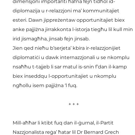
dimensjoni importanti ħafna fejn tidħol id-
diplomazija u r-relazzjoni ma’ kommunitajiet 
esteri. Dawn jippreżentaw opportunitajiet biex 
anke pajjiżna jirrakkonta l-istorja tiegħu lil kull min 
irid jismagħha, jinsab fejn jinsab.
Jien qed nieħu b’serjeta’ kbira ir-relazzjonijiet 
diplomatiċi u dawk internazzjonali u se nkomplu 
nsaħħu t-tajjeb li sar matul is-snin f’dan il-kamp 
biex inseddqu l-opportunitajiet u nkomplu 
ngħollu isem pajjiżna ‘l fuq.
+ + +
Mill-aħħar li ktibt fuq dan il-ġurnal, il-Partit 
Nazzjonalista reġa’ ħatar lil Dr Bernard Grech 