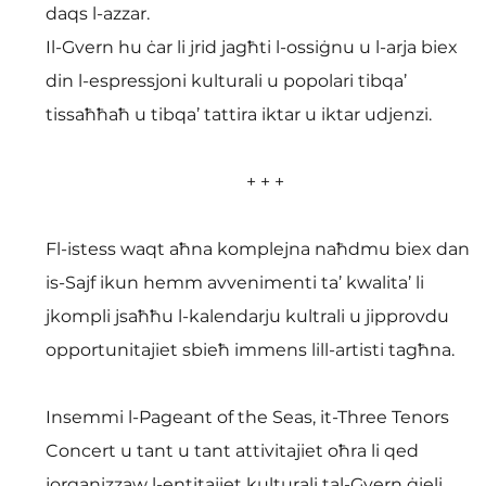
daqs l-azzar.
Il-Gvern hu ċar li jrid jagħti l-ossiġnu u l-arja biex 
din l-espressjoni kulturali u popolari tibqa’ 
tissaħħaħ u tibqa’ tattira iktar u iktar udjenzi.
+ + +
Fl-istess waqt aħna komplejna naħdmu biex dan 
is-Sajf ikun hemm avvenimenti ta’ kwalita’ li 
jkompli jsaħħu l-kalendarju kultrali u jipprovdu 
opportunitajiet sbieħ immens lill-artisti tagħna.
Insemmi l-Pageant of the Seas, it-Three Tenors 
Concert u tant u tant attivitajiet oħra li qed 
jorganizzaw l-entitajiet kulturali tal-Gvern ġieli 