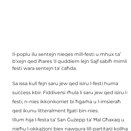
Il-poplu ilu sentejn nieqes mill-festi u mhux ta’ 
b’xejn qed iħares ‘il quddiem lejn Sajf sabiħ mimli 
festi wara sentejn ta’ ċaħda.
Sa issa kull fejn saru jew qed isiru l-festi huma 
suċċess kbir. Fiddiversi rħula li saru jew qed isiru l-
festi, n-nies ikkonkorriet bi ħġarha u l-imsieraħ 
qed ikunu litteralment fgati bin-nies.
Illum hija l-festa ta’ San Ġużepp ta’ Ħal Għaxaq u 
nieħu l-okkażjoni biex nawgura lill-partitarji kollha 