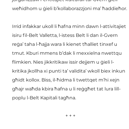
weħidhom u ġieli b’kollaborazzjoni ma’ ħaddieħor.
Irrid infakkar ukoll li ħafna minn dawn l-attivitajiet 
isiru fil-Belt Valletta, l-istess Belt li dan il-Gvern 
reġa’ taha l-ħajja wara li kienet tħalliet tinxef u 
tmut. Kburi mmens b’dak li rnexxielna nwettqu 
flimkien. Nies jikkritikaw issir dejjem u ġieli l-
kritika jkollha xi punti ta’ validita’ wkoll biex inkun 
għidt kollox. Biss, il-ħidma li twettqet m’hi xejn 
għajr waħda kbira ħafna u li reġgħet tat lura lill-
poplu l-Belt Kapitali tagħna.
+ + +