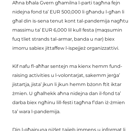
Aħna bħala Gvern għamilna l-parti tagħna fejn 
nidejna fond ta’ EUR 500,000 li għandu l-għan li 
għal din is-sena tenut kont tal-pandemija nagħtu 
massimu ta’ EUR 6,000 lil kull festa (maqsumin 
fuq tliet strands tal-armar, banda u nar) biex 
imorru sabiex jittaffew l-ispejjeż organizzattivi.
Kif nafu fl-aħħar sentejn ma kienx hemm fund-
raising activities u l-volontarjat, sakemm jerġa’ 
jistartja, jista’ jkun li jkun hemm bżonn ftit iktar 
żmien. U għalhekk aħna nidejna dan il-fond ta’ 
darba biex ngħinu lill-festi tagħna f’dan iż-żmien 
ta’ wara l-pandemija.
Din l-għajnuna niżlet tajjeb immens u informat li 