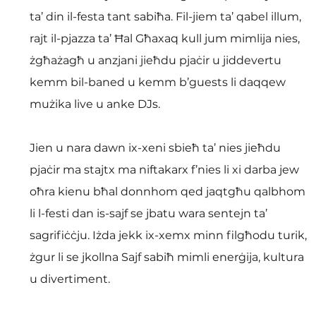
ta’ din il-festa tant sabiħa. Fil-jiem ta’ qabel illum, 
rajt il-pjazza ta’ Ħal Għaxaq kull jum mimlija nies, 
żgħażagħ u anzjani jieħdu pjaċir u jiddevertu 
kemm bil-baned u kemm b’guests li daqqew 
mużika live u anke DJs.
Jien u nara dawn ix-xeni sbieħ ta’ nies jieħdu 
pjaċir ma stajtx ma niftakarx f’nies li xi darba jew 
oħra kienu bħal donnhom qed jaqtgħu qalbhom 
li l-festi dan is-sajf se jbatu wara sentejn ta’ 
sagrifiċċju. Iżda jekk ix-xemx minn filgħodu turik, 
żgur li se jkollna Sajf sabiħ mimli enerġija, kultura 
u divertiment.