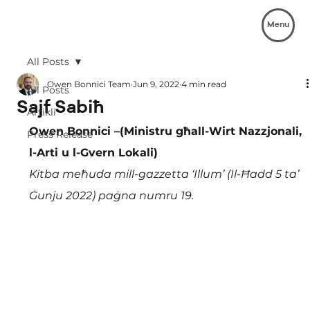
Menu
All Posts
Owen Bonnici Team
Jun 9, 2022
4 min read
All Posts
Sajf Sabiħ
Artikli
Owen Bonnici –(Ministru għall-Wirt Nazzjonali, 
Press Release
l-Arti u l-Gvern Lokali)
Kitba meħuda mill-gazzetta ‘Illum’ (Il-Ħadd 5 ta’ 
Ġunju 2022) paġna numru 19.