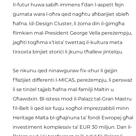
Il-futur huwa sabiħ immens f’dan l-aspett fejn 
ġurnata wara l-oħra qed nagħtu aħbarijiet sbieħ 
ħafna. Id-Design Cluster, li żorna din il-ġimgħa 
flimkien mal-President George Vella pereżempju, 
jagħti togħma x’tista’ twettaq il-kultura meta 
tirxoxta binjiet storiċi li jkunu tħallew jintelqu.
Se nkunu qed ninawguraw fix-xhur li ġejjin 
f’fażijiet differenti l-MICAS, pereżempju, li persważ 
li se tinżel tajjeb ħafna mal-familji Maltin u 
Għawdxin. Bl-istess mod il-Palazz tal-Gran Mastru 
fil-Belt li qed isir fuqu xogħol imprezzabbli minn 
Heritage Malta bl-għajnuna ta’ fondi Ewropej għal 
investiment komplessiv ta’ EUR 30 miljun. Dan il-