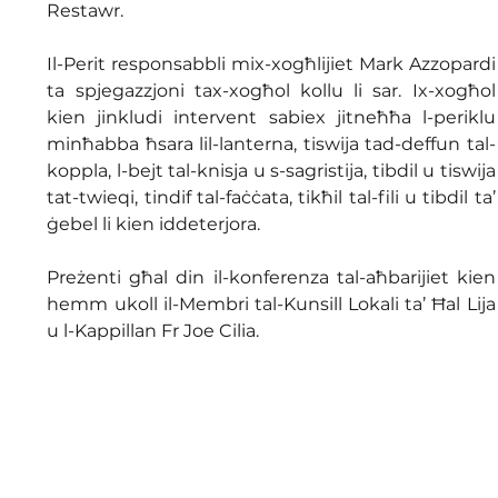
Restawr.
Il-Perit responsabbli mix-xogħlijiet Mark Azzopardi 
ta spjegazzjoni tax-xogħol kollu li sar. Ix-xogħol 
kien jinkludi intervent sabiex jitneħħa l-periklu 
minħabba ħsara lil-lanterna, tiswija tad-deffun tal-
koppla, l-bejt tal-knisja u s-sagristija, tibdil u tiswija 
tat-twieqi, tindif tal-faċċata, tikħil tal-fili u tibdil ta’ 
ġebel li kien iddeterjora.
Preżenti għal din il-konferenza tal-aħbarijiet kien 
hemm ukoll il-Membri tal-Kunsill Lokali ta’ Ħal Lija 
u l-Kappillan Fr Joe Cilia.