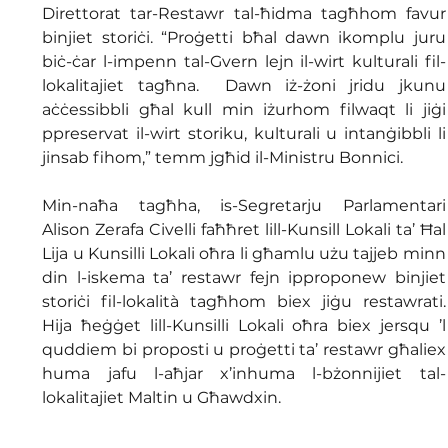
Direttorat tar-Restawr tal-ħidma tagħhom favur 
binjiet storiċi. “Proġetti bħal dawn ikomplu juru 
biċ-ċar l-impenn tal-Gvern lejn il-wirt kulturali fil-
lokalitajiet tagħna.  Dawn iż-żoni jridu jkunu 
aċċessibbli għal kull min iżurhom filwaqt li jiġi 
ppreservat il-wirt storiku, kulturali u intanġibbli li 
jinsab fihom,” temm jgħid il-Ministru Bonnici. 
Min-naħa tagħha, is-Segretarju Parlamentari 
Alison Zerafa Civelli faħħret lill-Kunsill Lokali ta’ Ħal 
Lija u Kunsilli Lokali oħra li għamlu użu tajjeb minn 
din l-iskema ta’ restawr fejn ipproponew binjiet 
storiċi fil-lokalità tagħhom biex jiġu restawrati.  
Hija ħeġġet lill-Kunsilli Lokali oħra biex jersqu ’l 
quddiem bi proposti u proġetti ta’ restawr għaliex 
huma jafu l-aħjar x’inhuma l-bżonnijiet tal-
lokalitajiet Maltin u Għawdxin.