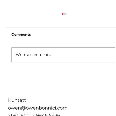
Comments
Write a comment...
B’effett immedjat m’hu se jkun hemm
ebda żieda fil-kera għall-pensjonanti li
jgħixu f’akkomodazzjonijiet tal-
Awtorità tad-Djar
Kuntatt
owen@owenbonnici.com
2180 2000 - 9946 5436