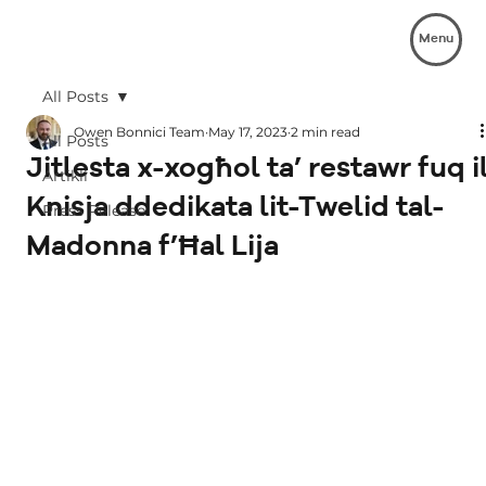
Menu
All Posts
Owen Bonnici Team
May 17, 2023
2 min read
All Posts
Jitlesta x-xogħol ta’ restawr fuq i
Artikli
Knisja ddedikata lit-Twelid tal-
Press Release
Madonna f’Ħal Lija