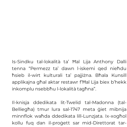
Is-Sindku tal-lokalità ta’ Ħal Lija Anthony Dalli 
tenna “Permezz ta’ dawn l-iskemi qed nieħdu 
ħsieb il-wirt kulturali ta’ pajjiżna. Bħala Kunsill 
applikajna għal aktar restawr f’Ħal Lija biex b’hekk 
inkomplu nsebbħu l-lokalità tagħna”. 
Il-knisja ddedikata lit-Twelid tal-Madonna (tal-
Belliegħa) tmur lura sal-1747 meta ġiet mibnija 
minnflok waħda ddedikata lill-Lunzjata. Ix-xogħol 
kollu fuq dan il-proġett sar mid-Direttorat tar-