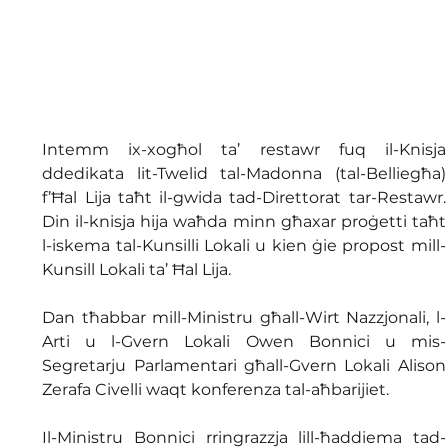
Intemm ix-xogħol ta’ restawr fuq il-Knisja 
ddedikata lit-Twelid tal-Madonna (tal-Belliegħa) 
f’Ħal Lija taħt il-gwida tad-Direttorat tar-Restawr. 
Din il-knisja hija waħda minn għaxar proġetti taħt 
l-iskema tal-Kunsilli Lokali u kien ġie propost mill-
Kunsill Lokali ta’ Ħal Lija. 
Dan tħabbar mill-Ministru għall-Wirt Nazzjonali, l-
Arti u l-Gvern Lokali Owen Bonnici u mis-
Segretarju Parlamentari għall-Gvern Lokali Alison 
Zerafa Civelli waqt konferenza tal-aħbarijiet.
Il-Ministru Bonnici rringrazzja lill-ħaddiema tad-