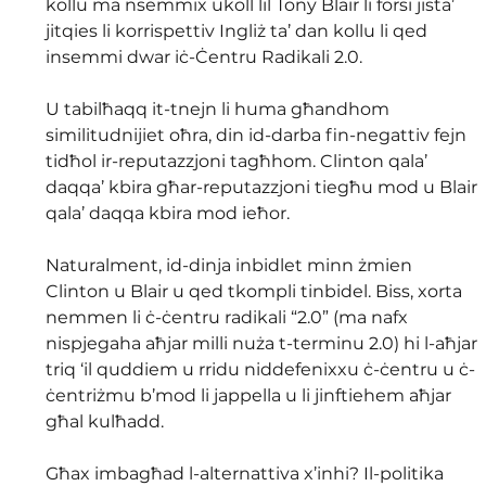
kollu ma nsemmix ukoll lil Tony Blair li forsi jista’ 
jitqies li korrispettiv Ingliż ta’ dan kollu li qed 
insemmi dwar iċ-Ċentru Radikali 2.0. 
U tabilħaqq it-tnejn li huma għandhom 
similitudnijiet oħra, din id-darba fin-negattiv fejn 
tidħol ir-reputazzjoni tagħhom. Clinton qala’ 
daqqa’ kbira għar-reputazzjoni tiegħu mod u Blair 
qala’ daqqa kbira mod ieħor. 
Naturalment, id-dinja inbidlet minn żmien 
Clinton u Blair u qed tkompli tinbidel. Biss, xorta 
nemmen li ċ-ċentru radikali “2.0” (ma nafx 
nispjegaha aħjar milli nuża t-terminu 2.0) hi l-aħjar 
triq ‘il quddiem u rridu niddefenixxu ċ-ċentru u ċ-
ċentriżmu b’mod li jappella u li jinftiehem aħjar 
għal kulħadd. 
Għax imbagħad l-alternattiva x’inhi? Il-politika 