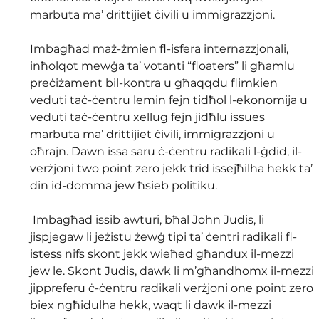
marbuta ma’ drittijiet ċivili u immigrazzjoni. 
Imbagħad maż-żmien fl-isfera internazzjonali, 
inħolqot mewġa ta’ votanti “floaters” li għamlu 
preċiżament bil-kontra u għaqqdu flimkien 
veduti taċ-ċentru lemin fejn tidħol l-ekonomija u 
veduti taċ-ċentru xellug fejn jidħlu issues 
marbuta ma’ drittijiet ċivili, immigrazzjoni u 
oħrajn. Dawn issa saru ċ-ċentru radikali l-ġdid, il-
verżjoni two point zero jekk trid issejħilha hekk ta’ 
din id-domma jew ħsieb politiku.
 Imbagħad issib awturi, bħal John Judis, li 
jispjegaw li jeżistu żewġ tipi ta’ ċentri radikali fl-
istess nifs skont jekk wieħed għandux il-mezzi 
jew le. Skont Judis, dawk li m’għandhomx il-mezzi 
jippreferu ċ-ċentru radikali verżjoni one point zero 
biex ngħidulha hekk, waqt li dawk il-mezzi 