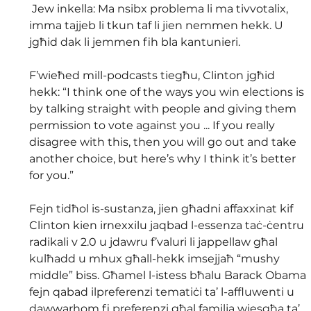
 Jew inkella: Ma nsibx problema li ma tivvotalix, 
imma tajjeb li tkun taf li jien nemmen hekk. U 
jgħid dak li jemmen fih bla kantunieri. 
F’wieħed mill-podcasts tiegħu, Clinton jgħid 
hekk: “I think one of the ways you win elections is 
by talking straight with people and giving them 
permission to vote against you ... If you really 
disagree with this, then you will go out and take 
another choice, but here’s why I think it’s better 
for you.” 
Fejn tidħol is-sustanza, jien għadni affaxxinat kif 
Clinton kien irnexxilu jaqbad l-essenza taċ-ċentru 
radikali v 2.0 u jdawru f’valuri li jappellaw għal 
kulħadd u mhux għall-hekk imsejjaħ “mushy 
middle” biss. Għamel l-istess bħalu Barack Obama 
fejn qabad ilpreferenzi tematiċi ta’ l-affluwenti u 
dawwarhom fi preferenzi għal familja wiesgħa ta’ 