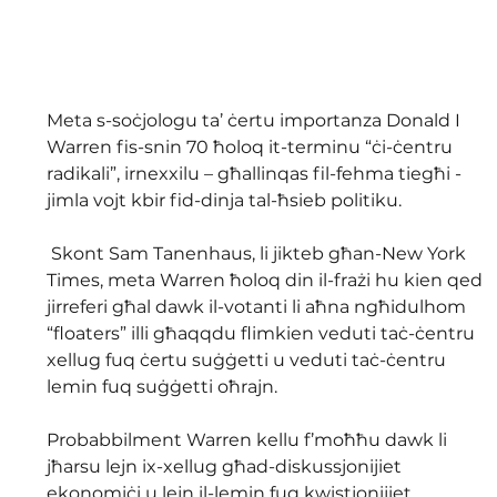
Meta s-soċjologu ta’ ċertu importanza Donald I 
Warren fis-snin 70 ħoloq it-terminu “ċi-ċentru 
radikali”, irnexxilu – għallinqas fil-fehma tiegħi - 
jimla vojt kbir fid-dinja tal-ħsieb politiku.
 Skont Sam Tanenhaus, li jikteb għan-New York 
Times, meta Warren ħoloq din il-frażi hu kien qed 
jirreferi għal dawk il-votanti li aħna ngħidulhom 
“floaters” illi għaqqdu flimkien veduti taċ-ċentru 
xellug fuq ċertu suġġetti u veduti taċ-ċentru 
lemin fuq suġġetti oħrajn. 
Probabbilment Warren kellu f’moħħu dawk li 
jħarsu lejn ix-xellug għad-diskussjonijiet 
ekonomiċi u lejn il-lemin fuq kwistjonijiet 