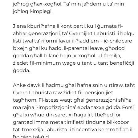
joħroġ għax-xogħol. Ta’ min jaħdem u ta’ min 
joħloq l-impiegi. 
Jiena kburi ħafna li kont parti, kull ġurnata fl-
aħħar ġenerazzjoni, ta’ Gvernijiet Laburisti li ħolqu 
listi twal ta’ riformi favur il-ħaddiem – iċ-childcare 
b’xejn għal kulħadd, il-parental leave, għodod 
ġodda għall-bilanċ bejn ix-xogħol u l-familja, 
żiedet fil-minimum wage u tant u tant benefiċċji 
ġodda. 
Anke dawk li ħadmu għal ħafna snin u rtiraw, taħt 
Gvern Laburista raw żidiet fil-pensjonijiet 
tagħhom. Fl-istess waqt għal ġenerazzjoni sħiħa 
ma rajna l-impożizzjoni ta’ ebda taxxa ġdida. Forsi 
għal xi wħud din saret xi ħaġa li tittieħed for 
granted imma meta tirrifletti tinduna bil-kobor 
tat-tmexxija Laburista li tinċentiva kemm tiflaħ il-
ħolqien tal-ġid.