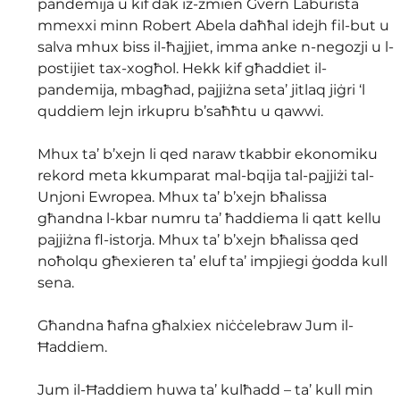
pandemija u kif dak iż-żmien Gvern Laburista 
mmexxi minn Robert Abela daħħal idejh fil-but u 
salva mhux biss il-ħajjiet, imma anke n-negozji u l-
postijiet tax-xogħol. Hekk kif għaddiet il-
pandemija, mbagħad, pajjiżna seta’ jitlaq jiġri ‘l 
quddiem lejn irkupru b’saħħtu u qawwi. 
Mhux ta’ b’xejn li qed naraw tkabbir ekonomiku 
rekord meta kkumparat mal-bqija tal-pajjiżi tal-
Unjoni Ewropea. Mhux ta’ b’xejn bħalissa 
għandna l-kbar numru ta’ ħaddiema li qatt kellu 
pajjiżna fl-istorja. Mhux ta’ b’xejn bħalissa qed 
noħolqu għexieren ta’ eluf ta’ impjiegi ġodda kull 
sena. 
Għandna ħafna għalxiex niċċelebraw Jum il-
Ħaddiem. 
Jum il-Ħaddiem huwa ta’ kulħadd – ta’ kull min 