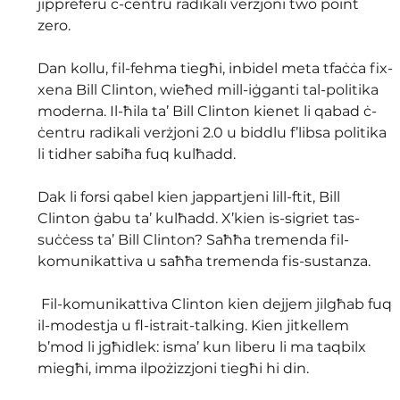
jippreferu ċ-ċentru radikali verżjoni two point 
zero. 
Dan kollu, fil-fehma tiegħi, inbidel meta tfaċċa fix-
xena Bill Clinton, wieħed mill-iġganti tal-politika 
moderna. Il-ħila ta’ Bill Clinton kienet li qabad ċ-
ċentru radikali verżjoni 2.0 u biddlu f’libsa politika 
li tidher sabiħa fuq kulħadd. 
Dak li forsi qabel kien jappartjeni lill-ftit, Bill 
Clinton ġabu ta’ kulħadd. X’kien is-sigriet tas-
suċċess ta’ Bill Clinton? Saħħa tremenda fil-
komunikattiva u saħħa tremenda fis-sustanza.
 Fil-komunikattiva Clinton kien dejjem jilgħab fuq 
il-modestja u fl-istrait-talking. Kien jitkellem 
b’mod li jgħidlek: isma’ kun liberu li ma taqbilx 
miegħi, imma ilpożizzjoni tiegħi hi din.