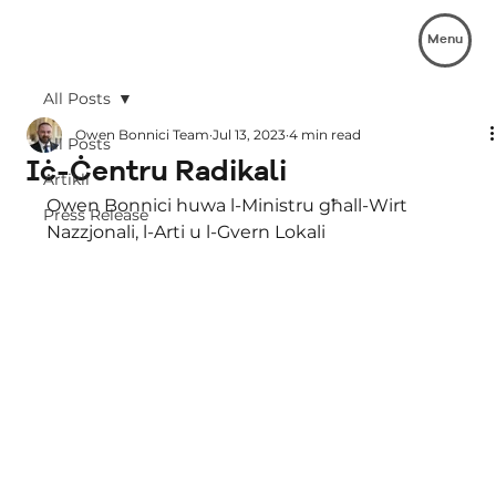
Menu
All Posts
Owen Bonnici Team
Jul 13, 2023
4 min read
All Posts
Iċ-Ċentru Radikali
Artikli
Owen Bonnici huwa l-Ministru għall-Wirt 
Press Release
Nazzjonali, l-Arti u l-Gvern Lokali