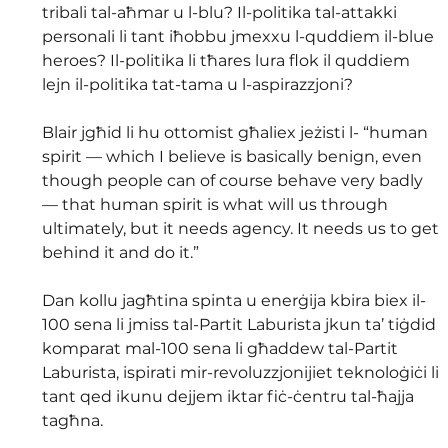
tribali tal-aħmar u l-blu? Il-politika tal-attakki 
personali li tant iħobbu jmexxu l-quddiem il-blue 
heroes? Il-politika li tħares lura flok il quddiem 
lejn il-politika tat-tama u l-aspirazzjoni? 
Blair jgħid li hu ottomist għaliex jeżisti l- “human 
spirit — which I believe is basically benign, even 
though people can of course behave very badly 
— that human spirit is what will us through 
ultimately, but it needs agency. It needs us to get 
behind it and do it.” 
Dan kollu jagħtina spinta u enerġija kbira biex il-
100 sena li jmiss tal-Partit Laburista jkun ta’ tiġdid 
komparat mal-100 sena li għaddew tal-Partit 
Laburista, ispirati mir-revoluzzjonijiet teknoloġiċi li 
tant qed ikunu dejjem iktar fiċ-ċentru tal-ħajja 
tagħna. 