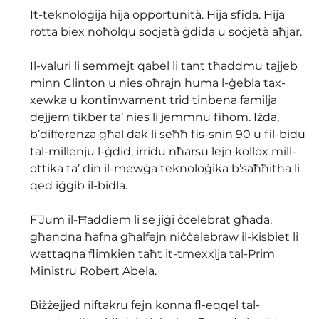
It-teknoloġija hija opportunità. Hija sfida. Hija 
rotta biex noħolqu soċjetà ġdida u soċjetà aħjar. 
Il-valuri li semmejt qabel li tant tħaddmu tajjeb 
minn Clinton u nies oħrajn huma l-ġebla tax-
xewka u kontinwament trid tinbena familja 
dejjem tikber ta’ nies li jemmnu fihom. Iżda, 
b’differenza għal dak li seħħ fis-snin 90 u fil-bidu 
tal-millenju l-ġdid, irridu nħarsu lejn kollox mill-
ottika ta’ din il-mewġa teknoloġika b’saħħitha li 
qed iġġib il-bidla. 
F’Jum il-Ħaddiem li se jiġi ċċelebrat għada, 
għandna ħafna għalfejn niċċelebraw il-kisbiet li 
wettaqna flimkien taħt it-tmexxija tal-Prim 
Ministru Robert Abela.
Biżżejjed niftakru fejn konna fl-eqqel tal-