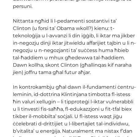
persuni. 
Nittanta ngħid li l-pedamenti sostantivi ta’ 
Clinton (u forsi ta’ Obama wkoll?) kienu: t-
teknoloġija u l-avvanzi li din iġġib, li iktar ma jikber 
in-negozju dinji iktar jitwieldu affarijiet tajbin u li n-
negozju u n-negozjanti ta’ suċċess huma ħbieb 
tal-ħaddiem u mhux għedewwa tal-ħaddiem. 
Dawn kollha, skont Clinton (għallinqas kif naraha 
jien) joffru tama għal futur aħjar. 
In kontrokambju għal dawn il-fundamenti ċentru-
leminin, id-dottrina Klintinjana timbotta fl-istess 
ħin valuri xellugin – li tipproteġi l-iktar vulnerabbli 
u li tinvesti fis-saħħa, fl-edukazzjoni u fit-tfal biex 
tikber il-mobbilta’ soċjali. U fl-istess waqt jiġu 
ċċelebrati d-drittijiet u l-libertajiet tal-individwu, 
b’vitalita’ u enerġija. Naturalment ma nistax f’dan 