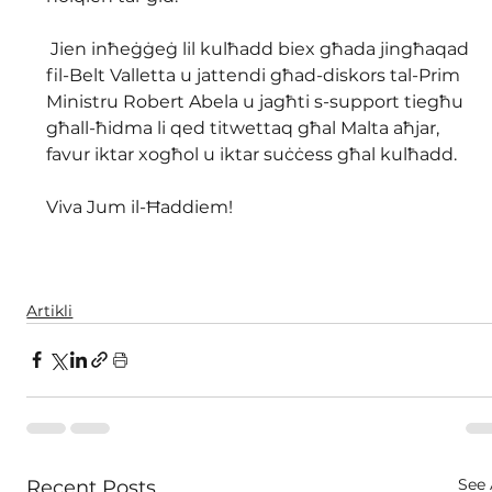
 Jien inħeġġeġ lil kulħadd biex għada jingħaqad 
fil-Belt Valletta u jattendi għad-diskors tal-Prim 
Ministru Robert Abela u jagħti s-support tiegħu 
għall-ħidma li qed titwettaq għal Malta aħjar, 
favur iktar xogħol u iktar suċċess għal kulħadd. 
Viva Jum il-Ħaddiem!
Artikli
See 
Recent Posts