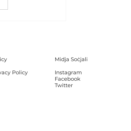
stiment f’xogħlijiet ta’
ħ f’sitt blokok ta’
rtamenti tal-Housing
Attard
icy
Midja Soċjali
vacy Policy
Instagram
Facebook
Twitter