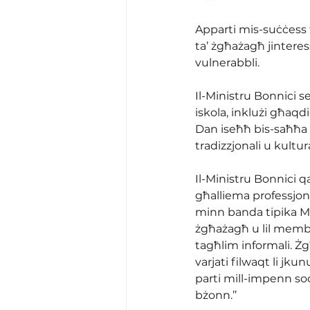
Apparti mis-suċċess t
ta’ żgħażagħ jintere
vulnerabbli.
Il-Ministru Bonnici s
iskola, inklużi għaqdie
Dan iseħħ bis-saħħa t
tradizzjonali u kultur
Il-Ministru Bonnici qa
għalliema professjonali
minn banda tipika Mal
żgħażagħ u lil membr
tagħlim informali. Żg
varjati filwaqt li jku
parti mill-impenn soċj
bżonn.’’