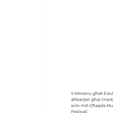
Il-Ministru għall-Ed
aħbarijiet għat-tnedi
snin mill-Għaqda Mużi
Festival’.