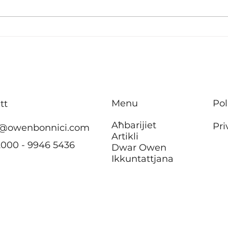
B’effett immedjat m’hu se
Inve
jkun hemm ebda żieda fil-
tisbi
kera għall-pensjonanti li
appa
jgħixu
f’Ħ’
f’akkomodazzjonijiet tal-
Menu
Pol
tt
Awtorità tad-Djar
Aħbarijiet
Pri
@owenbonnici.com
Artikli
2000 - 9946 5436
Dwar Owen
Ikkuntattjana