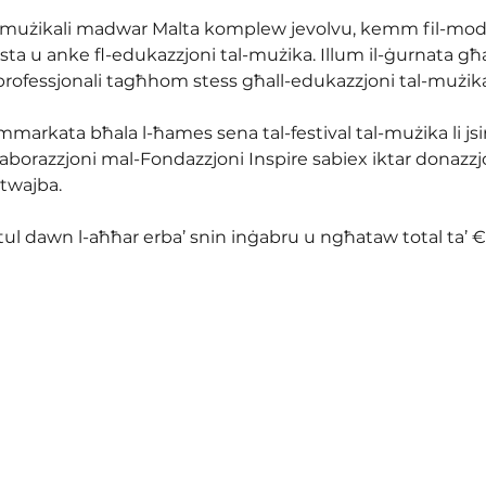
t mużikali madwar Malta komplew jevolvu, kemm fil-mod 
esta u anke fl-edukazzjoni tal-mużika. Illum il-ġurnata għ
rofessjonali tagħhom stess għall-edukazzjoni tal-mużika
mmarkata bħala l-ħames sena tal-festival tal-mużika li jsir
laborazzjoni mal-Fondazzjoni Inspire sabiex iktar donazzjo
twajba.
ul dawn l-aħħar erba’ snin inġabru u ngħataw total ta’ €1