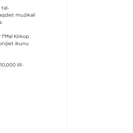
tal-
aqdiet mużikali 
.
 f’Ħal Kirkop 
nijiet ikunu 
0,000 lill-