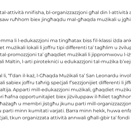
al-attività nnifisha, bl-organizzazzjoni għal din l-attivit
ssaw ruħhom biex jingħaqdu mal-għaqda mużikali u jgħinu
emma li l-edukazzjoni ma tingħatax biss fil-klassi iżda ank
t mużikali lokali li joffru tipi differenti ta’ tagħlim u żvilupp
al-promozzjoni ta’ għaqdiet mużikali li jippromwovu l-iżvi
ali Maltin, l-arti pirotekniċi u edukazzjoni tal-mużika b’xej
l li, “f’dan il-każ, l-Għaqda Mużikali ta’ San Leonardu involv
 sabiex joffru taħriġ speċjali f’sezzjonijiet differenti li jif
tija. Apparti mill-edukazzjoni mużikali, għaqdiet mużikali
i ħafna opportunitajiet biex jiżviluppaw il-ħiliet tagħho
ħażagħ u membri jistgħu jkunu parti mill-organizzazzjoni t
nu parti minn kumitati varjati. Barra minn hekk, huwa enfas
ali, tkun organizzata attività annwali għall-ġbir ta’ fondi g