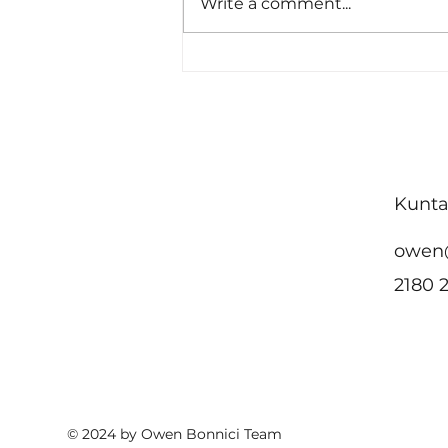
Write a comment...
Malta ttenni l-impenn
tagħha favur
akkomodazzjoni
affordabbli u żvilupp urban
sostenibbli fin-Nazzjonijiet
Kunta
Uniti
owen
2180 
© 2024 by Owen Bonnici Team