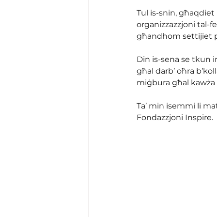
Tul is-snin, għaqdie
organizzazzjoni tal-f
għandhom settijiet p
Din is-sena se tkun i
għal darb’ oħra b’kol
miġbura għal kawża 
Ta’ min isemmi li mat
Fondazzjoni Inspire.