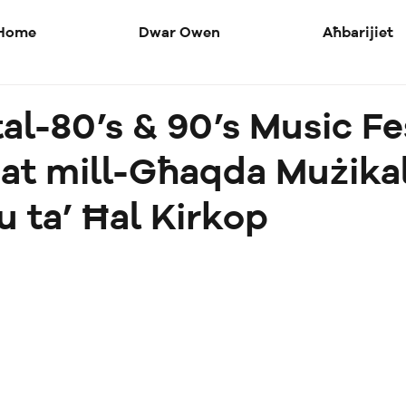
Home
Dwar Owen
Aħbarijiet
tal-80’s & 90’s Music Fe
at mill-Għaqda Mużikal
 ta’ Ħal Kirkop