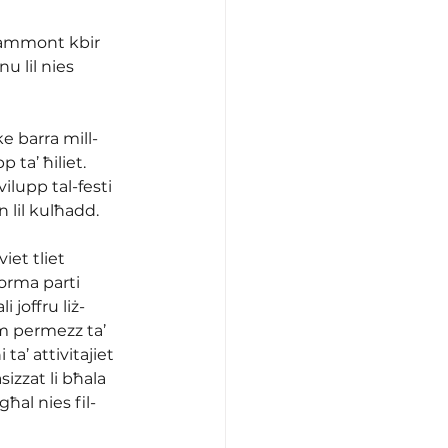
à ammont kbir 
 lil nies 
e barra mill-
 ta’ ħiliet. 
lupp tal-festi 
n lil kulħadd.
iet tliet 
forma parti 
 joffru liż-
m permezz ta’ 
a’ attivitajiet 
izzat li bħala 
ħal nies fil-