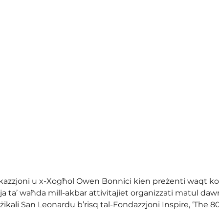
ukazzjoni u x-Xogħol Owen Bonnici kien preżenti waqt ko
ja ta’ waħda mill-akbar attivitajiet organizzati matul dawn
kali San Leonardu b’risq tal-Fondazzjoni Inspire, ‘The 80