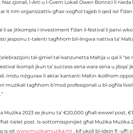
r it-tim organizzattiv għax-xogħol tajjeb li qed isir f’dan il
 li se jitkompla l-investiment f’dan il-festival li jservi wko
isti jesponu t-talenti tagħhom bil-lingwa nattiva ta’ Malta
-ċelebrazzjoni tal-ġmiel tal-kanzunetta Maltija u qal li “s
stival ikompli jkun ta’ suċċess sena wara sena u jibqa’ j
 Irridu niżguraw li aktar kantanti Maltin ikollhom opport
eri mużikali tagħhom b’mod professjonali u bl-ogħla livell,
’’
żika Mużika 2023 se jkunu ta’ €20,000 għall-ewwel post, 
ħat-tielet post. Is-sottomissjonijiet għal Mużika Mużika 
 is-sit 
www.muzikamuzika.mt
 , kif ukoll bl-idejn fl -uffi 