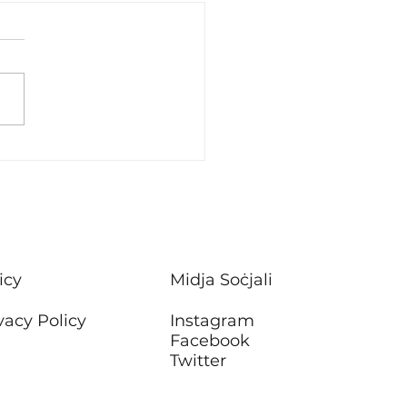
and white
icy
Midja Soċjali
vacy Policy
Instagram
Facebook
Twitter