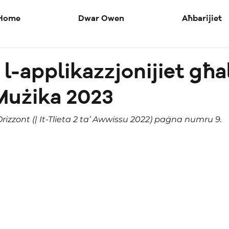
Home
Dwar Owen
Aħbarijiet
 l-applikazzjonijiet għa
Mużika 2023
izzont (| It-Tlieta 2 ta’ Awwissu 2022) paġna numru 9.