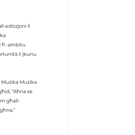
edizzjoni li 
ka 
 fl -ambitu 
rtunità li jkunu 
’ Mużika Mużika 
għid, “Aħna se 
mm għall-
agħna.”