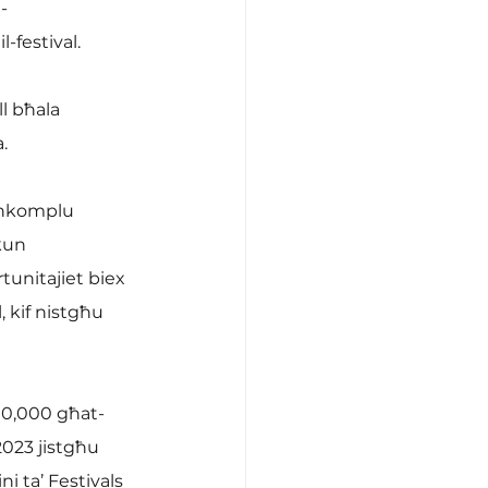
-festival. 
ll bħala 
. 
e nkomplu 
kun 
unitajiet biex 
 kif nistgħu 
€10,000 għat-
2023 jistgħu 
ċini ta’ Festivals 