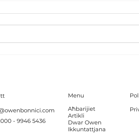
Red 
A matter of dignity
Menu
Pol
tt
Aħbarijiet
Pri
@owenbonnici.com
Artikli
2000 - 9946 5436
Dwar Owen
Ikkuntattjana