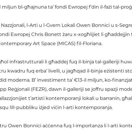
 miljun bl-għajnuna ta’ fondi Ewropej f’din il-fażi tal-pro
t Nazzjonali, l-Arti u l-Gvern Lokali Owen Bonnici u s-Segre
ndi Ewropej Chris Bonett żaru x-xogħlijiet li għaddejjin fu
Contemporary Art Space (MICAS) fil-Floriana.
għol infrastrutturali li għaddej fuq il-binja tal-galleriji hu
kwadru fuq erba’ livelli, u jagħqad il-binja eżistenti stor
did moderna. B’ investiment ta’ €13-il miljun, ko-finanzjat
p Reġjonali (FEZR), dawn il-galleriji se joffru spazji mode
allazzjonijiet t’artisti kontemporanji lokali u barranin, għ
essqu lill-pubbliku iżjed viċin l-arti kontemporanja.
istru Owen Bonnici aċċenna fuq l-importanza li l-arti kon