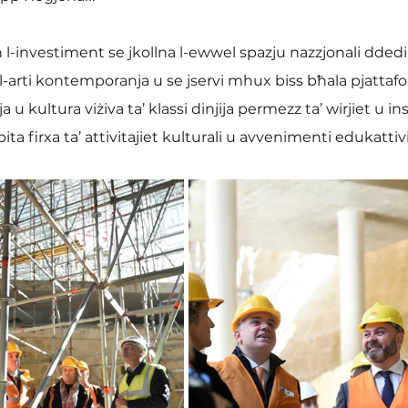
n l-investiment se jkollna l-ewwel spazju nazzjonali ddedi
-arti kontemporanja u se jservi mhux biss bħala pjattafo
u kultura viżiva ta’ klassi dinjija permezz ta’ wirjiet u inst
ta firxa ta’ attivitajiet kulturali u avvenimenti edukattivi