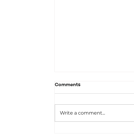
Comments
Write a comment...
Malta ttenni l-impenn