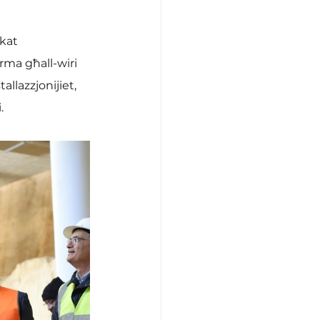
kat 
rma għall-wiri 
allazzjonijiet, 
.