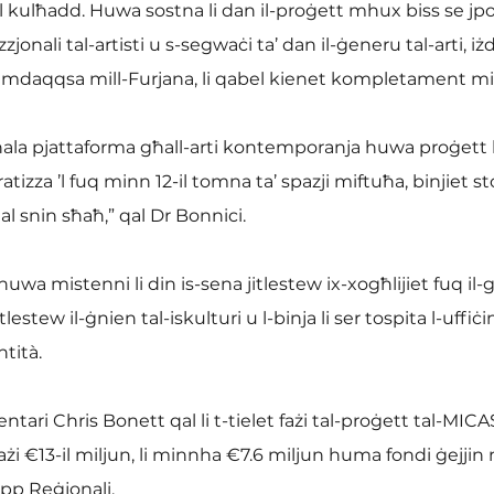
 kulħadd. Huwa sostna li dan il-proġett mhux biss se jpoġ
jonali tal-artisti u s-segwaċi ta’ dan il-ġeneru tal-arti, iż
 imdaqqsa mill-Furjana, li qabel kienet kompletament mi
la pjattaforma għall-arti kontemporanja huwa proġett li f
izza ’l fuq minn 12-il tomna ta’ spazji miftuħa, binjiet stor
al snin sħaħ,” qal Dr Bonnici.
a mistenni li din is-sena jitlestew ix-xogħlijiet fuq il-gal
tew il-ġnien tal-iskulturi u l-binja li ser tospita l-uffiċin
ntità.
tari Chris Bonett qal li t-tielet fażi tal-proġett tal-MICAS
żi €13-il miljun, li minnha €7.6 miljun huma fondi ġejjin 
pp Reġjonali.