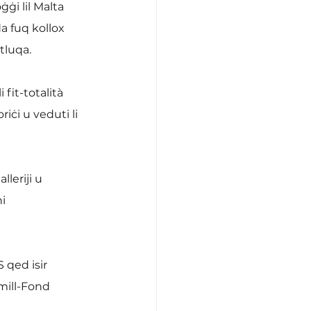
ġi lil Malta 
da fuq kollox 
tluqa.
it-totalità 
iċi u veduti li 
leriji u 
i 
 qed isir 
mill-Fond 