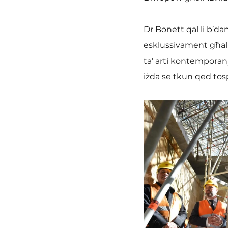
Dr Bonett qal li b’da
esklussivament għall
ta’ arti kontemporanja 
iżda se tkun qed tospi