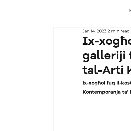
Jan 14, 2023
2 min read
Ix-xogħo
galleriji
tal-Arti
Ix-xogħol fuq il-kost
Kontemporanja ta’ 