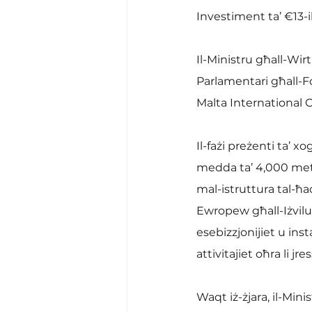
Investiment ta’ €13-il
Il-Ministru għall-Wir
Parlamentari għall-Fo
Malta International 
Il-fażi preżenti ta’ xo
medda ta’ 4,000 metru 
mal-istruttura tal-ħa
Ewropew għall-Iżvilup
esebizzjonijiet u inst
attivitajiet oħra li jr
Waqt iż-żjara, il-Min