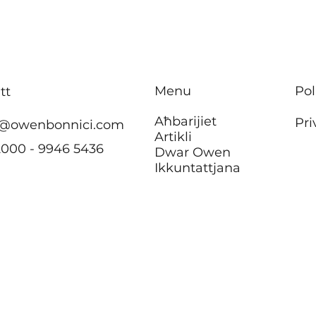
jkun hemm ebda żieda fil-
tisbi
kera għall-pensjonanti li
appa
jgħixu
f’Ħ’
f’akkomodazzjonijiet tal-
Menu
Pol
tt
Awtorità tad-Djar
Aħbarijiet
Pri
@owenbonnici.com
Artikli
2000 - 9946 5436
Dwar Owen
Ikkuntattjana