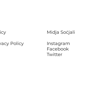
ħ f’sitt blokok ta’
rtamenti tal-Housing
Attard
icy
Midja Soċjali
vacy Policy
Instagram
Facebook
Twitter