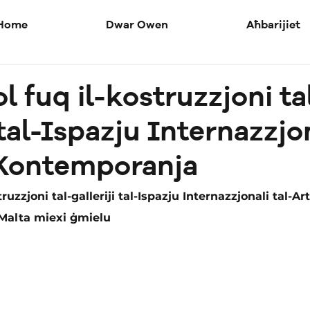
Home
Dwar Owen
Aħbarijiet
l fuq il-kostruzzjoni ta
 tal-Ispazju Internazzjo
 Kontemporanja
ruzzjoni tal-galleriji tal-Ispazju Internazzjonali tal-Art
Malta miexi ġmielu