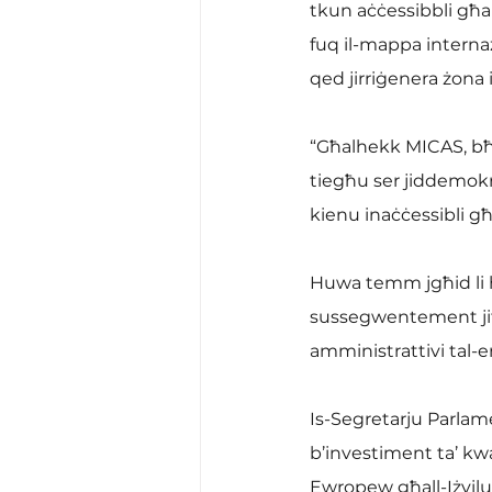
tkun aċċessibbli għal
fuq il-mappa internazz
qed jirriġenera żona
“Għalhekk MICAS, bħa
tiegħu ser jiddemokrat
kienu inaċċessibli għ
Huwa temm jgħid li huw
sussegwentement jitles
amministrattivi tal-e
Is-Segretarju Parlamen
b’investiment ta’ kwa
Ewropew għall-Iżvilu