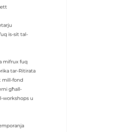
ġett
tarju 
q is-sit tal-
wa mifrux fuq 
ika tar-Ritirata 
 mill-fond 
rni għall-
all-workshops u 
temporanja 