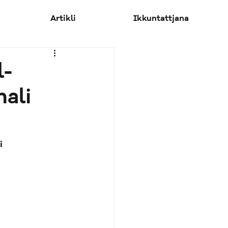
Artikli
Ikkuntattjana
l-
nali
i 