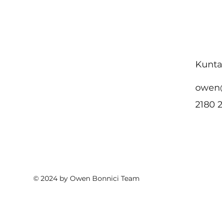
tagħha favur
akkomodazzjoni
affordabbli u żvilupp urban
sostenibbli fin-Nazzjonijiet
Kunta
Uniti
owen
2180 
© 2024 by Owen Bonnici Team