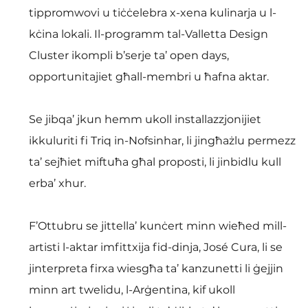
tippromwovi u tiċċelebra x-xena kulinarja u l-
kċina lokali. Il-programm tal-Valletta Design 
Cluster ikompli b’serje ta’ open days, 
opportunitajiet għall-membri u ħafna aktar. 
Se jibqa’ jkun hemm ukoll installazzjonijiet 
ikkuluriti fi Triq in-Nofsinhar, li jingħażlu permezz 
ta’ sejħiet miftuħa għal proposti, li jinbidlu kull 
erba’ xhur. 
F’Ottubru se jittella’ kunċert minn wieħed mill-
artisti l-aktar imfittxija fid-dinja, José Cura, li se 
jinterpreta firxa wiesgħa ta’ kanzunetti li ġejjin 
minn art twelidu, l-Arġentina, kif ukoll 