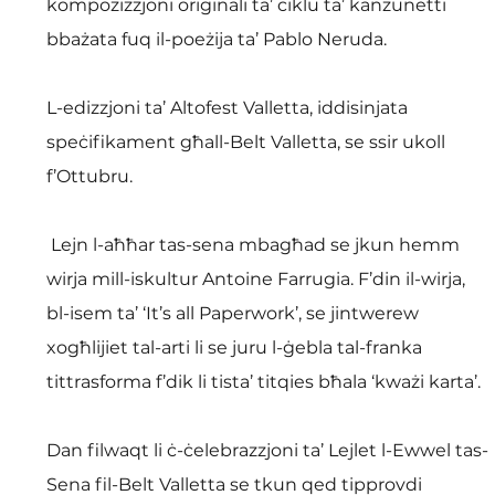
kompożizzjoni oriġinali ta’ ċiklu ta’ kanzunetti 
bbażata fuq il-poeżija ta’ Pablo Neruda. 
L-edizzjoni ta’ Altofest Valletta, iddisinjata 
speċifikament għall-Belt Valletta, se ssir ukoll 
f’Ottubru.
 Lejn l-aħħar tas-sena mbagħad se jkun hemm 
wirja mill-iskultur Antoine Farrugia. F’din il-wirja, 
bl-isem ta’ ‘It’s all Paperwork’, se jintwerew 
xogħlijiet tal-arti li se juru l-ġebla tal-franka 
tittrasforma f’dik li tista’ titqies bħala ‘kważi karta’. 
Dan filwaqt li ċ-ċelebrazzjoni ta’ Lejlet l-Ewwel tas-
Sena fil-Belt Valletta se tkun qed tipprovdi 