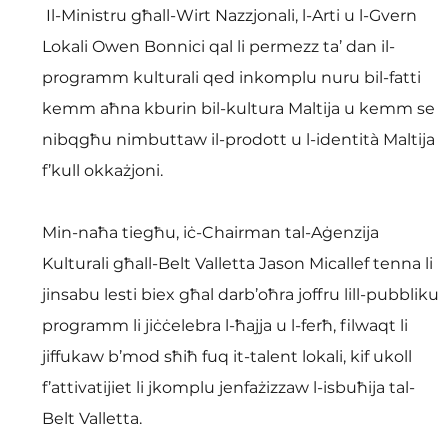
 Il-Ministru għall-Wirt Nazzjonali, l-Arti u l-Gvern 
Lokali Owen Bonnici qal li permezz ta’ dan il-
programm kulturali qed inkomplu nuru bil-fatti 
kemm aħna kburin bil-kultura Maltija u kemm se 
nibqgħu nimbuttaw il-prodott u l-identità Maltija 
f’kull okkażjoni. 
Min-naħa tiegħu, iċ-Chairman tal-Aġenzija 
Kulturali għall-Belt Valletta Jason Micallef tenna li 
jinsabu lesti biex għal darb’oħra joffru lill-pubbliku 
programm li jiċċelebra l-ħajja u l-ferħ, filwaqt li 
jiffukaw b’mod sħiħ fuq it-talent lokali, kif ukoll 
f’attivatijiet li jkomplu jenfażizzaw l-isbuħija tal-
Belt Valletta. 