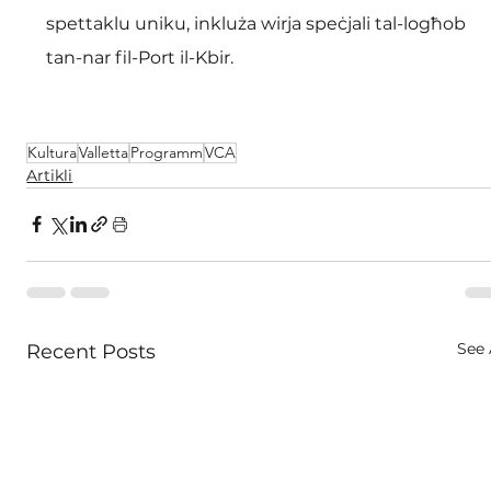
spettaklu uniku, inkluża wirja speċjali tal-logħob 
tan-nar fil-Port il-Kbir.
Kultura
Valletta
Programm
VCA
Artikli
See 
Recent Posts