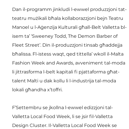
Dan il-programm jinkludi l-ewwel produzzjoni tat-
teatru mużikali bħala kollaborazzjoni bejn Teatru 
Manoel u l-Aġenzija Kulturali għall-Belt Valletta bl-
isem ta’ ‘Sweeney Todd, The Demon Barber of 
Fleet Street’. Din il-produzzjoni tinsab għaddejja 
bħalissa. Fl-istess waqt, qed tittella’ wkoll il-Malta 
Fashion Week and Awards, avveniment tal-moda 
li jittrasforma l-belt kapitali fi pjattaforma għat-
talent Malti u dak kollu li l-industrija tal-moda 
lokali għandha x’toffri. 
F’Settembru se jkollna l-ewwel edizzjoni tal-
Valletta Local Food Week, li se jsir fil-Valletta 
Design Cluster. Il-Valletta Local Food Week se 