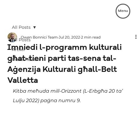
Menu
All Posts
Owen Bonnici Team
Jul 20, 2022
2 min read
All Posts
Imniedi l-programm kulturali
Artikli
għat-tieni parti tas-sena tal-
Press Release
Aġenzija Kulturali għall-Belt
Valletta
Kitba meħuda mill-Orizzont (L-Erbgħa 20 ta’ 
Lulju 2022) paġna numru 9.