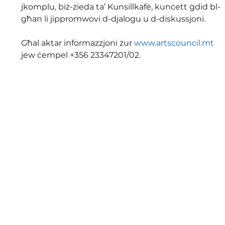
jkomplu, biż-żieda ta’ Kunsillkafè, kunċett ġdid bl-
għan li jippromwovi d-djalogu u d-diskussjoni.
Għal aktar informazzjoni żur 
www.artscouncil.mt
jew ċempel +356 23347201/02.