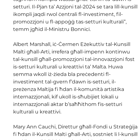
setturi. Il-Pjan ta’ Azzjoni tal-2024 se tara lill-kunsill 
ikompli jaqdi rwol ċentrali fl-investiment, fil-
promozzjoni u fl-appoġġ tas-setturi kulturali”, 
temm jgħid il-Ministru Bonnici.
Albert Marshall, iċ-Ċermen Eżekuttiv tal-Kunsill 
Malti għall-Arti, irrefera għall-impenn kontinwu 
tal-kunsill għall-promozzjoni tal-innovazzjoni fost 
is-setturi kulturali u kreattivi ta’ Malta. Huwa 
semma wkoll iż-żieda bla preċedenti fl-
investiment tal-gvern f’dawn is-setturi, il-
preżenza Maltija fi ħdan il-komunità artistika 
internazzjonali, kif ukoll is-sħubijiet lokali u 
internazzjonali aktar b’saħħithom fis-setturi 
kulturali u kreattivi.
Mary Ann Cauchi, Direttur għall-Fondi u Strateġija 
fi ħdan il-Kunsill Malti għall-Arti, sostniet li l-kunsill 