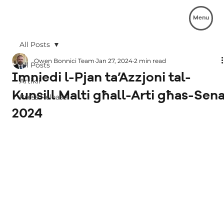
Menu
All Posts
Owen Bonnici Team
Jan 27, 2024
2 min read
All Posts
Imniedi l-Pjan ta’Azzjoni tal-
Artikli
Kunsill Malti għall-Arti għas-Sen
Press Release
2024