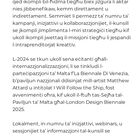
qed ikompli bil-ħidma tiegħu biex jiżgura li aktar 
nies jibbenefikaw, kemm direttament u 
indirettament. Semmiet li permezz ta’ numru ta’ 
kampanji, inizjattivi u kollaborazzjonijiet, il-kunsill 
se jkompli jimplimenta l-miri strateġiċi tiegħu kif 
ukoll ikompli jwettaq il-missjoni tiegħu li jespandi 
l-intraprenditorjat kreattiv.
L-2024 se tkun ukoll sena eċitanti għall-
internazzjonalizzazzjoni, li se tinkludi l-
parteċipazzjoni ta’ Malta f’La Biennale Di Venezia, 
b’paviljun nazzjonali ddisinjat mill-artist Matthew 
Attard u intitolat I Will Follow the Ship, fost 
avvenimenti oħra, kif ukoll il-ftuħ tas-Sejħa tal-
Paviljun ta’ Malta għal-London Design Biennale 
2025.
Lokalment, in-numru ta’ inizjattivi, webinars, u 
sessjonijiet ta’ informazzjoni tal-kunsill se 