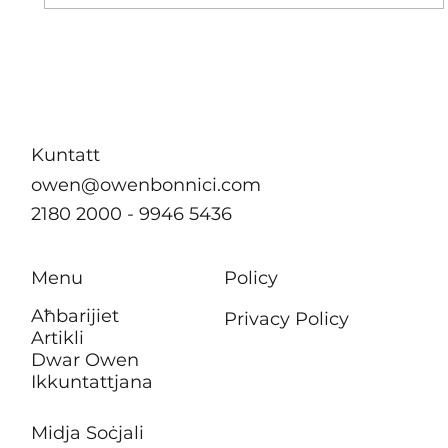
B’effett immedjat m’hu se jkun hemm
ebda żieda fil-kera għall-pensjonanti li
jgħixu f’akkomodazzjonijiet tal-
Awtorità tad-Djar
Kuntatt
owen@owenbonnici.com
2180 2000 - 9946 5436
Menu
Policy
Aħbarijiet
Privacy Policy
Artikli
Dwar Owen
Ikkuntattjana
Midja Soċjali