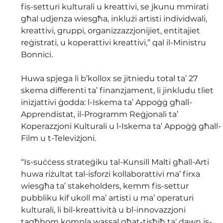
fis-setturi kulturali u kreattivi, se jkunu mmirati 
għal udjenza wiesgħa, inklużi artisti individwali, 
kreattivi, gruppi, organizzazzjonijiet, entitajiet 
reġistrati, u koperattivi kreattivi,” qal il-Ministru 
Bonnici.
Huwa spjega li b’kollox se jitniedu total ta’ 27 
skema differenti ta’ finanzjament, li jinkludu tliet 
inizjattivi ġodda: l-Iskema ta’ Appoġġ għall-
Apprendistat, il-Programm Reġjonali ta’ 
Koperazzjoni Kulturali u l-Iskema ta’ Appoġġ għall-
Film u t-Televiżjoni.
“Is-suċċess strateġiku tal-Kunsill Malti għall-Arti 
huwa riżultat tal-isforzi kollaborattivi ma’ firxa 
wiesgħa ta’ stakeholders, kemm fis-settur 
pubbliku kif ukoll ma’ artisti u ma’ operaturi 
kulturali, li bil-kreattività u bl-innovazzjoni 
tagħhom kompla wassal għat-tisħiħ ta’ dawn is-