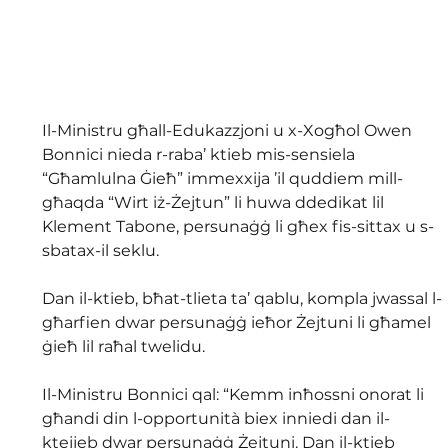
Il-Ministru għall-Edukazzjoni u x-Xogħol Owen 
Bonnici nieda r-raba’ ktieb mis-sensiela 
“Għamlulna Ġieħ” immexxija ’il quddiem mill-
għaqda “Wirt iż-Żejtun” li huwa ddedikat lil 
Klement Tabone, persunaġġ li għex fis-sittax u s-
sbatax-il seklu.
Dan il-ktieb, bħat-tlieta ta’ qablu, kompla jwassal l-
għarfien dwar persunaġġ ieħor Żejtuni li għamel 
ġieħ lil raħal twelidu.
Il-Ministru Bonnici qal: “Kemm inħossni onorat li 
għandi din l-opportunità biex inniedi dan il-
ktejjeb dwar persunaġġ Żejtuni. Dan il-ktieb 