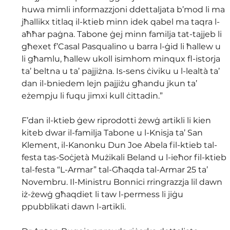
huwa mimli informazzjoni ddettaljata b’mod li ma 
jħallikx titlaq il-ktieb minn idek qabel ma taqra l-
aħħar paġna. Tabone ġej minn familja tat-tajjeb li 
għexet f’Casal Pasqualino u barra l-ġid li ħallew u 
li għamlu, ħallew ukoll isimhom minqux fl-istorja 
ta’ beltna u ta’ pajjiżna. Is-sens ċiviku u l-lealtà ta’ 
dan il-bniedem lejn pajjiżu għandu jkun ta’ 
eżempju li fuqu jimxi kull ċittadin.”
F’dan il-ktieb ġew riprodotti żewġ artikli li kien 
kiteb dwar il-familja Tabone u l-Knisja ta’ San 
Klement, il-Kanonku Dun Joe Abela fil-ktieb tal-
festa tas-Soċjetà Mużikali Beland u l-ieħor fil-ktieb 
tal-festa “L-Armar” tal-Għaqda tal-Armar 25 ta’ 
Novembru. Il-Ministru Bonnici rringrazzja lil dawn 
iż-żewġ għaqdiet li taw l-permess li jiġu 
ppubblikati dawn l-artikli.