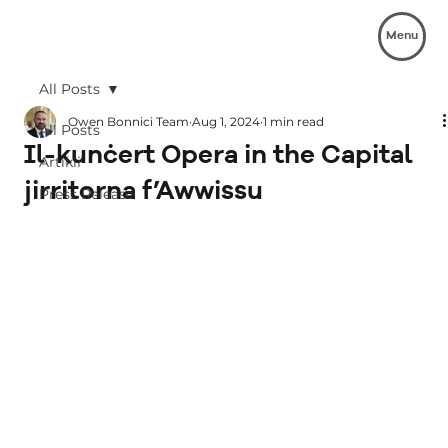
Menu
All Posts
Owen Bonnici Team
Aug 1, 2024
1 min read
All Posts
Il-kunċert Opera in the Capital
Artikli
jirritorna f’Awwissu
Press Release