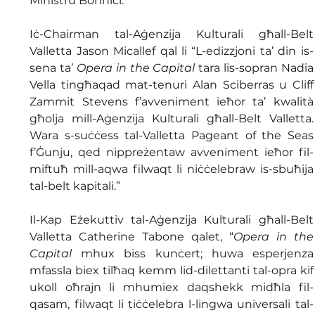
Ministru Bonnici.
Iċ-Chairman tal-Aġenzija Kulturali għall-Belt 
Valletta Jason Micallef qal li “L-edizzjoni ta’ din is-
sena ta’ 
Opera in the Capital
 tara lis-sopran Nadia 
Vella tingħaqad mat-tenuri Alan Sciberras u Cliff 
Zammit Stevens f’avveniment ieħor ta’ kwalità 
għolja mill-Aġenzija Kulturali għall-Belt Valletta. 
Wara s-suċċess tal-Valletta Pageant of the Seas 
f’Ġunju, qed nippreżentaw avveniment ieħor fil-
miftuħ mill-aqwa filwaqt li niċċelebraw is-sbuħija 
tal-belt kapitali.”
Il-Kap Eżekuttiv tal-Aġenzija Kulturali għall-Belt 
Valletta Catherine Tabone qalet, “
Opera in the 
Capital
 mhux biss kunċert; huwa esperjenza 
mfassla biex tilħaq kemm lid-dilettanti tal-opra kif 
ukoll oħrajn li mhumiex daqshekk midħla fil-
qasam, filwaqt li tiċċelebra l-lingwa universali tal-