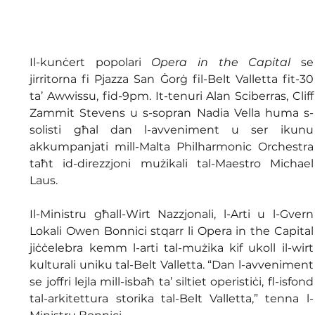
Il-kunċert popolari 
Opera in the Capital
 se 
jirritorna fi Pjazza San Ġorġ fil-Belt Valletta fit-30 
ta’ Awwissu, fid-9pm. It-tenuri Alan Sciberras, Cliff 
Zammit Stevens u s-sopran Nadia Vella huma s-
solisti għal dan l-avveniment u ser ikunu 
akkumpanjati mill-Malta Philharmonic Orchestra 
taħt id-direzzjoni mużikali tal-Maestro Michael 
Laus.
Il-Ministru għall-Wirt Nazzjonali, l-Arti u l-Gvern 
Lokali Owen Bonnici stqarr li Opera in the Capital 
jiċċelebra kemm l-arti tal-mużika kif ukoll il-wirt 
kulturali uniku tal-Belt Valletta. “Dan l-avveniment 
se joffri lejla mill-isbaħ ta’ siltiet operistiċi, fl-isfond 
tal-arkitettura storika tal-Belt Valletta,” tenna l-