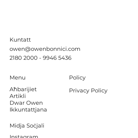
Malta ttenni l-impenn tagħha favur
akkomodazzjoni affordabbli u żvilupp
urban sostenibbli fin-Nazzjonijiet Uniti
Kuntatt
owen@owenbonnici.com
2180 2000 - 9946 5436
Menu
Policy
Aħbarijiet
Privacy Policy
Artikli
Dwar Owen
Ikkuntattjana
Midja Soċjali
Instagram