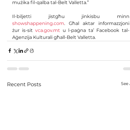
mużika fil-qalba tal-Belt Valletta.”
Il-biljetti jistgħu 
showshappening.com
. Għal aktar informazzjoni 
żur is-sit 
vca.gov.mt
 u l-paġna ta’ Facebook tal-
Aġenzija Kulturali għall-Belt Valletta.
See 
Recent Posts