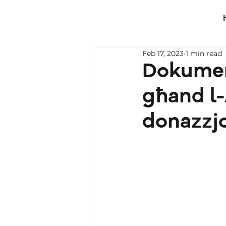
Feb 17, 2023
1 min read
Dokument
għand l-
donazzj