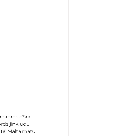
 rekords oħra 
kords jinkludu 
a ta’ Malta matul 