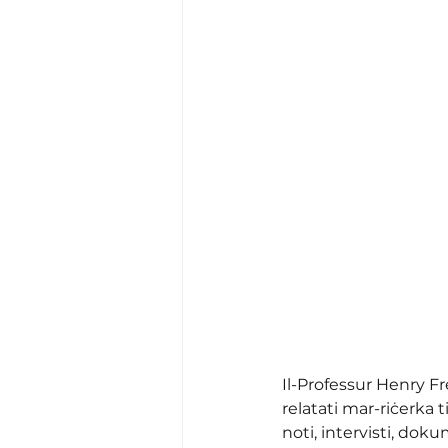
Il-Professur Henry F
relatati mar-riċerka t
noti, intervisti, doku