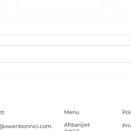
B’effett immedjat m’hu se
Inve
jkun hemm ebda żieda fil-
tisbi
kera għall-pensjonanti li
appa
jgħixu
f’Ħ’
f’akkomodazzjonijiet tal-
Menu
Pol
tt
Awtorità tad-Djar
Aħbarijiet
Pri
@owenbonnici.com