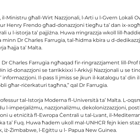
i, il-Ministru għall-Wirt Nazzjonali, l-Arti u l-Gvern Lokali
ssur Henry Frendo għad-donazzjoni tiegħu ta’ dan ix-xogħol 
ali u l-istorja ta’ pajjiżna. Huwa rringrazzja wkoll lill-ħaddi
 minn Dr Charles Farrugia, tal-ħidma kbira u d-dedikazzjo
a ħajja ta’ Malta.
i Dr Charles Farrugia ngħaqad fir-ringrazzjament lill-Pro
n id-donazzjoni se tarrikkixxi l-Arkivji Nazzjonali u se tin
informazzjoni. Il-pass li jmiss se jkun il-katalogu ta’ din il
li għar-riċerkaturi tagħna,” qal Dr Farrugia.
fessur tal-Istorja Moderna fl-Università ta’ Malta. L-oqs
du l-imperjaliżmu, nazzjonaliżmu, dekolonizzazzjoni, post
i u etniċità fl-Ewropa Ċentrali u tal-Lvant, il-Mediterran k
rika ta’ Fuq. Huwa ħadem ukoll mal-UNHCR fejn kien stazz
k, iż-Żimbabwe, l-Eġittu u l- Papua New Guinea. 