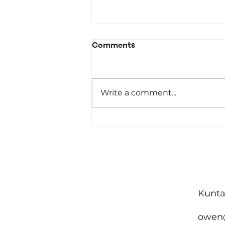
Comments
Write a comment...
Malta ttenni l-impenn
tagħha favur
akkomodazzjoni
affordabbli u żvilupp urban
sostenibbli fin-Nazzjonijiet
Kunta
Uniti
owen