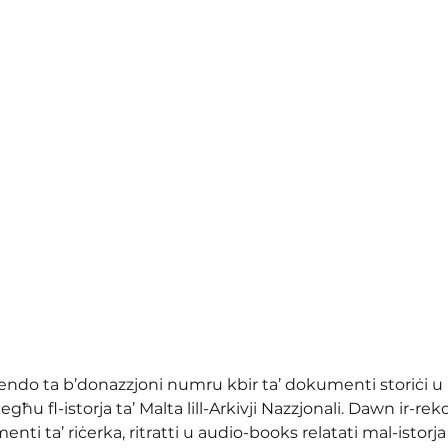
rendo ta b’donazzjoni numru kbir ta’ dokumenti storiċi u
iegħu fl-istorja ta’ Malta lill-Arkivji Nazzjonali. Dawn ir-re
menti ta’ riċerka, ritratti u audio-books relatati mal-istorj