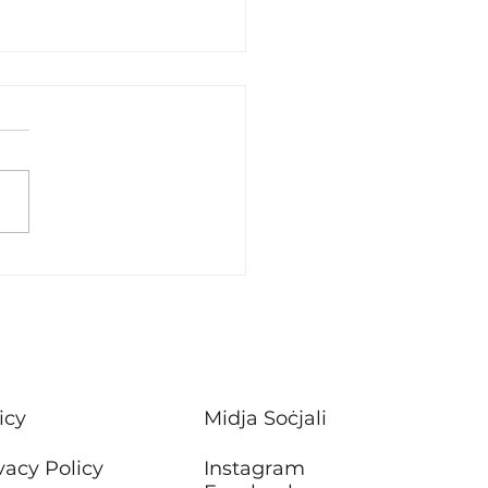
stiment f’xogħlijiet ta’
ħ f’sitt blokok ta’
rtamenti tal-Housing
Attard
icy
Midja Soċjali
vacy Policy
Instagram