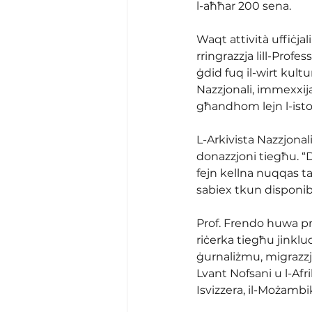
l-aħħar 200 sena.
Waqt attività uffiċjal
rringrazzja lill-Profe
ġdid fuq il-wirt kultur
Nazzjonali, immexxija
għandhom lejn l-istorj
L-Arkivista Nazzjonal
donazzjoni tiegħu. “Di
fejn kellna nuqqas ta’ 
sabiex tkun disponibb
Prof. Frendo huwa pro
riċerka tiegħu jinklu
ġurnaliżmu, migrazzjon
Lvant Nofsani u l-Af
Isvizzera, il-Możambi