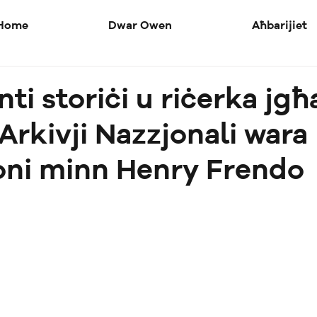
Home
Dwar Owen
Aħbarijiet
i storiċi u riċerka jg
Arkivji Nazzjonali wara
oni minn Henry Frendo