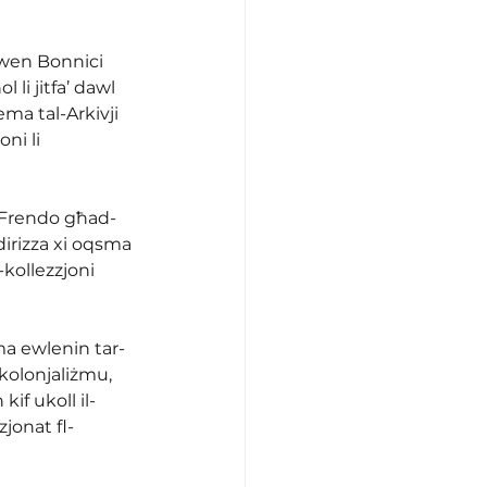
 Owen Bonnici 
li jitfa’ dawl 
ema tal-Arkivji 
ni li 
f Frendo għad-
dirizza xi oqsma 
-kollezzjoni 
ma ewlenin tar-
kolonjaliżmu, 
if ukoll il-
jonat fl-