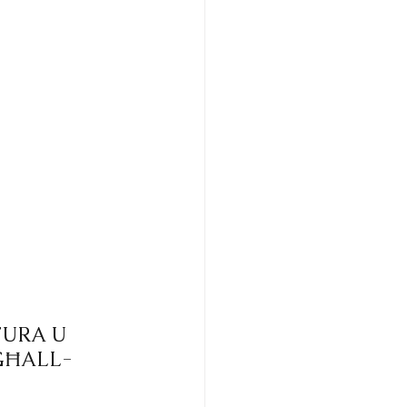
URA U 
GĦALL-