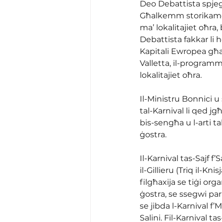
Deo Debattista spjega 
Għalkemm storikament
ma’ lokalitajiet oħra,
Debattista fakkar li h
Kapitali Ewropea għa
Valletta, il-programm 
lokalitajiet oħra.
Il-Ministru Bonnici u
tal-Karnival li qed jg
bis-sengħa u l-arti ta
ġostra.
Il-Karnival tas-Sajf f’
il-Gillieru (Triq il-Kn
filgħaxija se tiġi or
ġostra, se ssegwi para
se jibda l-Karnival f’
Salini. Fil-Karnival ta