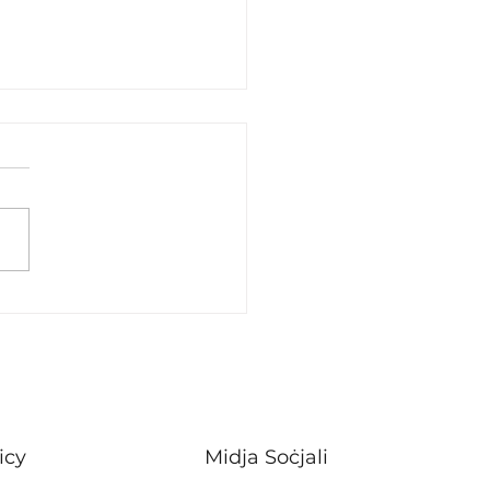
tter of dignity
icy
Midja Soċjali