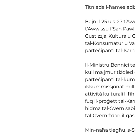
Titnieda l-ħames ediz
Bejn il-25 u s-27 t’Aww
t’Awwissu f’San Pawl 
Ġustizzja, Kultura u
tal-Konsumatur u Val
parteċipanti tal-Kar
Il-Ministru Bonnici te
kull ma jmur tiżdied 
parteċipanti tal-kump
ikkummissjonat mill-Kun
attività kulturali li 
fuq il-proġett tal-Kar
ħidma tal-Gvern sabiex
tal-Gvern f’dan il-qa
Min-naħa tiegħu, s-S