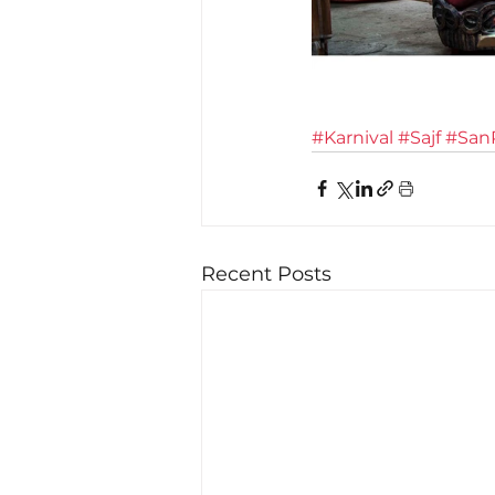
#Karnival
#Sajf
#SanP
Recent Posts