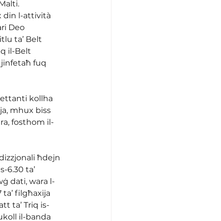
alti. 
in l-attività 
ari Deo 
tlu ta’ Belt 
 il-Belt 
 jinfetaħ fuq 
ettanti kollha 
jja, mhux biss 
ra, fosthom il-
adizzjonali ħdejn 
s-6.30 ta’ 
ġ dati, wara l-
ta’ filgħaxija 
t ta’ Triq is-
ukoll il-banda 