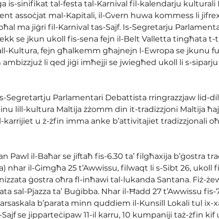
is-sinifikat tal-festa tal-Karnival fil-kalendarju kulturali M
 assoċjat mal-Kapitali, il-Gvern huwa kommess li jifrex d
 bħal ma jiġri fil-Karnival tas-Sajf. Is-Segretarju Parlament
ekk se jkun ukoll fis-sena fejn il-Belt Valletta tingħata t-ti
ll-Kultura, fejn għalkemm għajnejn l-Ewropa se jkunu fuq
ambizzjuż li qed jiġi imħejji se jwiegħed ukoll li s-siparju
 s-Segretartju Parlamentari Debattista rringrazzjaw lid-dil
ħinu lill-kultura Maltija żżomm din it-tradizzjoni Maltija ħa
l-karrijiet u ż-żfin imma anke b’attivitajiet tradizzjonali oħ
San Pawl il-Baħar se jiftaħ fis-6.30 ta’ filgħaxija b’ġostra tr
isja) nhar il-Ġimgħa 25 t’Awwissu, filwaqt li s-Sibt 26, ukoll fi
ganizzata ġostra oħra fl-inħawi tal-lukanda Santana. Fiż-żew
ta sal-Pjazza ta’ Buġibba. Nhar il-Ħadd 27 t’Awwissu fis-7 
Marsaskala b’parata minn quddiem il-Kunsill Lokali tul ix-xat
s-Sajf se jipparteċipaw 11-il karru, 10 kumpaniji taż-żfin kif 