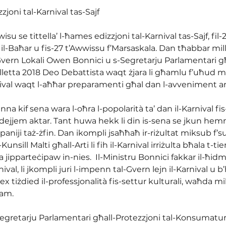
zjoni tal-Karnival tas-Sajf
isu se tittella’ l-ħames edizzjoni tal-Karnival tas-Sajf, fil-
il-Baħar u fis-27 t’Awwissu f’Marsaskala. Dan tħabbar mill
 Gvern Lokali Owen Bonnici u s-Segretarju Parlamentari għ
letta 2018 Deo Debattista waqt żjara li għamlu f’uħud mi
nival waqt l-aħħar preparamenti għal dan l-avveniment an
nna kif sena wara l-oħra l-popolarità ta’ dan il-Karnival fi
dejjem aktar. Tant huwa hekk li din is-sena se jkun hemm 
aniji taż-żfin. Dan ikompli jsaħħaħ ir-riżultat miksub f’s
sill Malti għall-Arti li fih il-Karnival irriżulta bħala t-tien
fiha jipparteċipaw in-nies.  Il-Ministru Bonnici fakkar il-ħid
nival, li jkompli juri l-impenn tal-Gvern lejn il-Karnival u b’
 tiżdied il-professjonalità fis-settur kulturali, waħda mill-
sam.
egretarju Parlamentari għall-Protezzjoni tal-Konsumatur 