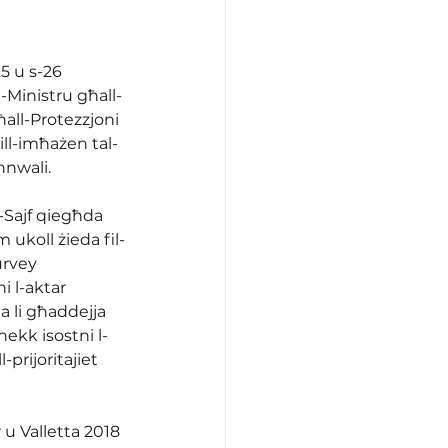
25 u s-26 
-Ministru għall-
all-Protezzjoni 
ll-imħażen tal-
nwali. 
s-Sajf qiegħda 
ukoll żieda fil-
urvey 
i l-aktar 
ma li għaddejja 
hekk isostni l-
prijoritajiet 
u Valletta 2018 