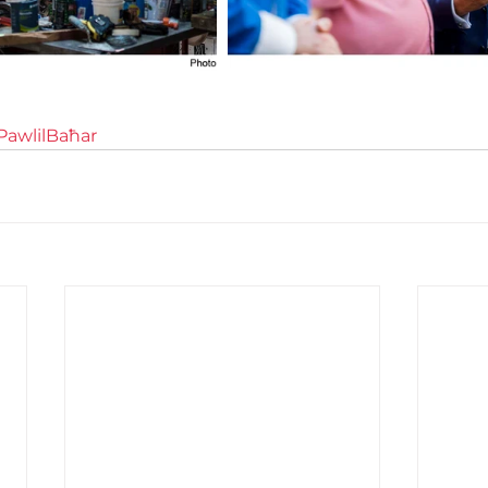
awlilBaħar