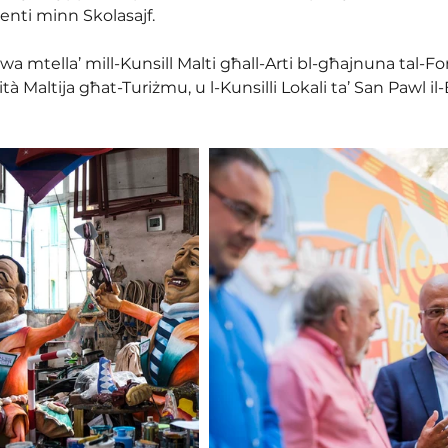
enti minn Skolasajf. 
uwa mtella’ mill-Kunsill Malti għall-Arti bl-għajnuna tal-F
ità Maltija għat-Turiżmu, u l-Kunsilli Lokali ta’ San Pawl il-