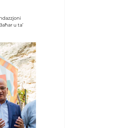
ondazzjoni 
Baħar u ta’ 