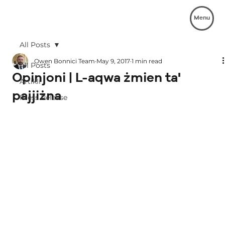
Menu
All Posts
Owen Bonnici Team
May 9, 2017
1 min read
All Posts
Opinjoni | L-aqwa żmien ta'
Artikli
pajjiżna
Press Release