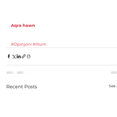
Aqra hawn
#Opinjoni
#Illum
See 
Recent Posts