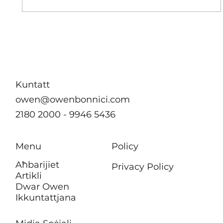
Malta ttenni l-impenn tagħha favur
akkomodazzjoni affordabbli u żvilupp
urban sostenibbli fin-Nazzjonijiet Uniti
Kuntatt
owen@owenbonnici.com
2180 2000 - 9946 5436
Menu
Policy
Aħbarijiet
Privacy Policy
Artikli
Dwar Owen
Ikkuntattjana