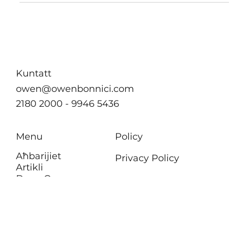
il-Prim Ministru u mexxej Laburista Joseph Muscat żar il-
Qrendi, lokalità li...
Kuntatt
owen@owenbonnici.com
2180 2000 - 9946 5436
Menu
Policy
Aħbarijiet
Privacy Policy
Artikli
Dwar Owen