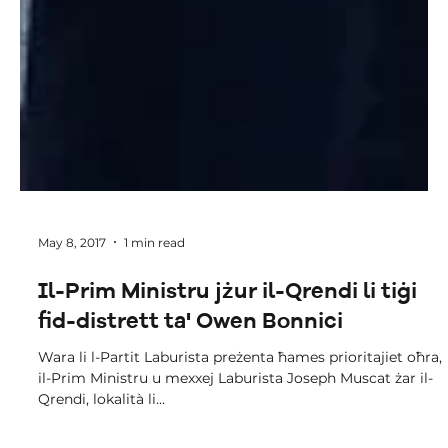
May 8, 2017
1 min read
Il-Prim Ministru jżur il-Qrendi li tiġi
fid-distrett ta' Owen Bonnici
Wara li l-Partit Laburista preżenta ħames prioritajiet oħra,