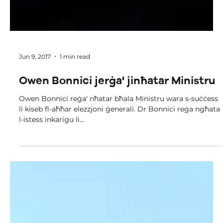
Jun 9, 2017
1 min read
Owen Bonnici jerġa' jinħatar Ministru
Owen Bonnici reġa' nħatar bħala Ministru wara s-suċċess
li kiseb fl-aħħar elezzjoni ġenerali. Dr Bonnici reġa ngħata
l-istess inkarigu li...