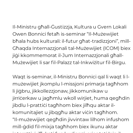
Il-Ministru għall-Ġustizzja, Kultura u Gvern Lokali 
Owen Bonnici fetaħ is-seminar “Il-Mużewijiet 
bħala hubs kulturali: il-futur għat-tradizzjoni”, mill-
Għaqda Internazzjonali tal-Mużewijiet (ICOM) biex 
jiġi kkommemorat il-Jum Internazzjonali għall-
Mużewijiet li sar fil-Palazz tal-Inkwiżitur fil-Birgu.
Waqt is-seminar, il-Ministru Bonnici qal li waqt li l-
mużewijiet jkomplu l-missjoni primarja tagħhom 
li jiġbru, jikkollezzjonaw, jikkomunikaw u 
jirriċerkaw u jagħmlu wkoll wirjiet, huma qegħdin 
jibdlu l-prattiċi tagħhom biex jilħqu aktar il-
komunitajiet u jibqgħu aktar viċin tagħhom.
“Il-mużewijiet qegħdin jivvintaw lilhom infushom 
mill-ġdid fil-mixja tagħhom biex ikunu aktar 