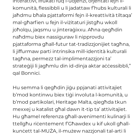
interattivi, iffukati fuq l-udjenzi, orjentati lejn il-
komunità, flessibbli u li jadattaw f’hubs kulturali li 
jaħdmu bħala pjattaformi fejn il-kreattività tiltaqa’ 
mal-għarfien u fejn il-viżitaturi jistgħu wkoll 
joħolqu, jaqsmu u jinteraġixxu. Aħna qegħdin 
naħdmu biex nassiguraw li nipprovdu 
pjattaforma għall-futur tat-tradizzjonijiet tagħna, 
li jiffurmaw parti intrinsika mill-identità kulturali 
tagħna, permezz tal-implimentazzjoni ta’ 
strateġiji li jagħmlu din id-dinja aktar aċċessibbli,” 
qal Bonnici.
Hu semma li qegħdin jiġu ppjanati attivitajiet 
b’mod kontinwu biex tiġi involuta l-komunità, u 
b’mod partikolari, Heritage Malta, qiegħda tkun 
mexxej u katalist għal dawn it-tip ta’ attivitajiet. 
Hu għamel referenza għall-avenimenti kulinarji li 
ttellgħu riċentement f’Għawdex u kif ukoll għall-
kunċett tal-MUŻA, il-mużew nazzjonali tal-arti li 