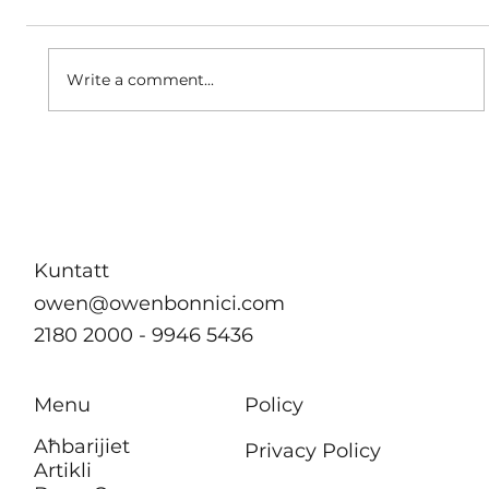
Write a comment...
B’effett immedjat m’hu se jkun hemm
ebda żieda fil-kera għall-pensjonanti li
jgħixu f’akkomodazzjonijiet tal-
Awtorità tad-Djar
Kuntatt
owen@owenbonnici.com
2180 2000 - 9946 5436
Menu
Policy
Aħbarijiet
Privacy Policy
Artikli