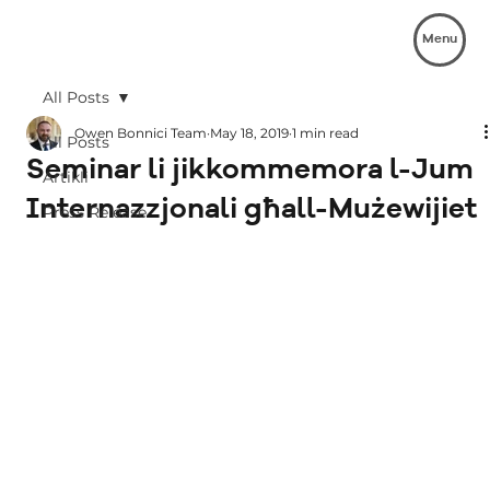
Menu
All Posts
Owen Bonnici Team
May 18, 2019
1 min read
All Posts
Seminar li jikkommemora l-Jum
Artikli
Internazzjonali għall-Mużewijiet
Press Release