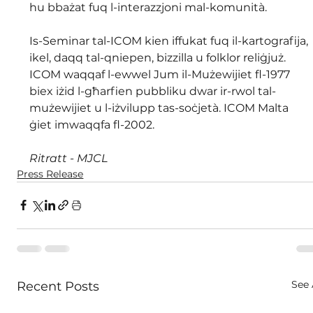
hu bbażat fuq l-interazzjoni mal-komunità.
Is-Seminar tal-ICOM kien iffukat fuq il-kartografija, 
ikel, daqq tal-qniepen, bizzilla u folklor reliġjuż. 
ICOM waqqaf l-ewwel Jum il-Mużewijiet fl-1977 
biex iżid l-għarfien pubbliku dwar ir-rwol tal-
mużewijiet u l-iżvilupp tas-soċjetà. ICOM Malta 
ġiet imwaqqfa fl-2002.
Ritratt - MJCL
Press Release
See 
Recent Posts