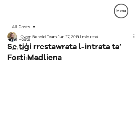
Menu
All Posts
Owen Bonnici Team
Jun 27, 2019
1 min read
All Posts
Se tiġi rrestawrata l-intrata ta’
Artikli
Forti Madliena
Press Release