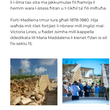
li l-ilma tax-xita ma jakkumulax fil-ħamrija li 
hemm wara l-istess ħitan u t-tikħil ta’ fili miftuħa.
Forti Madliena tmur lura għall-1878-1880. Hija 
waħda mit-tliet fortijiet li nbnew mill-Inglizi mal-
Victoria Lines, u ħadet isimha mill-kappella 
ddedikata lill Maria Maddalena li kienet f’dan is-sit 
fis-seklu 15.