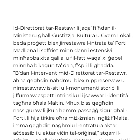
Id-Direttorat tar-Restawr li jaqa’ fi ħdan il-
Ministeru għall-Ġustizzja, Kultura u Gvern Lokali, 
beda proġett biex jirrestawra l-intrata ta’ Forti 
Madliena li soffriet minn danni estensivi 
minħabba xita qalila, u fil-fatt waqa’ xi ġebel 
minnha b’kaġun ta’ dan, f’April li għadda.
“B’dan l-intervent mid-Direttorat tar-Restawr, 
aħna qegħdin naħdmu  biex nippreservaw u 
nirrestawraw is-siti u l-monumenti storiċi li 
jiffurmaw aspett intrinsiku li jsawwar l-identità 
tagħna bħala Maltin. Mhux biss qegħdin 
nassiguraw li jkun hemm passaġġ sigur għall-
Forti, li hija tifkira oħra miż-żmien Ingliż f’Malta, 
imma qegħdin nagħmlu l-entratura aktar 
aċċessibli u aktar viċin tal-oriġinal,” stqarr il-