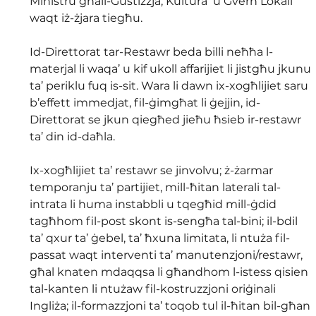
Ministru għall-Ġustizzja, Kultura  u Gvern Lokali 
waqt iż-żjara tiegħu.
Id-Direttorat tar-Restawr beda billi neħħa l-
materjal li waqa’ u kif ukoll affarijiet li jistgħu jkunu 
ta’ periklu fuq is-sit. Wara li dawn ix-xogħlijiet saru 
b’effett immedjat, fil-ġimgħat li ġejjin, id-
Direttorat se jkun qiegħed jieħu ħsieb ir-restawr 
ta’ din id-daħla.
Ix-xogħlijiet ta’ restawr se jinvolvu; ż-żarmar 
temporanju ta’ partijiet, mill-ħitan laterali tal-
intrata li huma instabbli u tqegħid mill-ġdid 
tagħhom fil-post skont is-sengħa tal-bini; il-bdil 
ta’ qxur ta’ ġebel, ta’ ħxuna limitata, li ntuża fil-
passat waqt interventi ta’ manutenzjoni/restawr, 
għal knaten mdaqqsa li għandhom l-istess qisien 
tal-kanten li ntużaw fil-kostruzzjoni oriġinali 
Ingliża; il-formazzjoni ta’ toqob tul il-ħitan bil-għan 