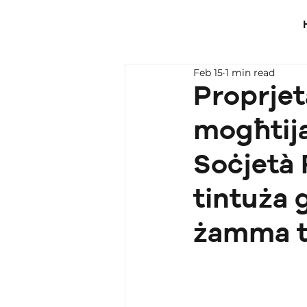
Feb 15
1 min read
Proprjet
mogħtija
Soċjetà 
tintuża 
żamma t