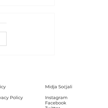
stiment f’xogħlijiet ta’
ħ f’sitt blokok ta’
rtamenti tal-Housing
Attard
icy
Midja Soċjali
vacy Policy
Instagram
Facebook