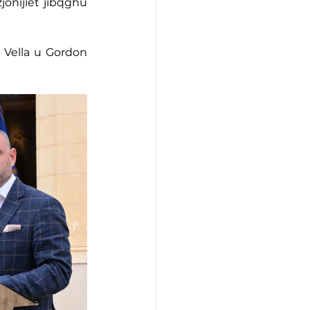
jonijiet jibqgħu 
t Vella u Gordon 