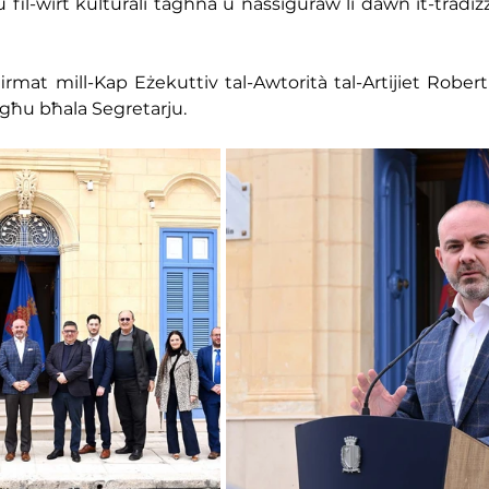
il-wirt kulturali tagħna u nassiguraw li dawn it-tradizz
firmat mill-Kap Eżekuttiv tal-Awtorità tal-Artijiet Rober
egħu bħala Segretarju.