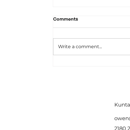
Comments
Write a comment...
Malta ttenni l-impenn
tagħha favur
akkomodazzjoni
affordabbli u żvilupp urban
sostenibbli fin-Nazzjonijiet
Kunta
Uniti
owen
2180 