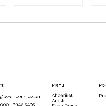
B’effett immedjat m’hu se
Inve
jkun hemm ebda żieda fil-
tisbi
kera għall-pensjonanti li
appa
jgħixu
f’Ħ’
f’akkomodazzjonijiet tal-
Menu
Pol
tt
Awtorità tad-Djar
Aħbarijiet
Pri
@owenbonnici.com
Artikli
2000 - 9946 5436
Dwar Owen