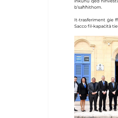
inkunu qed ninvestu f
b’saħħithom.
It-trasferiment ġie f
Sacco fil-kapaċità ti