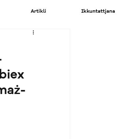
Artikli
Ikkuntattjana
-
biex
 maż-