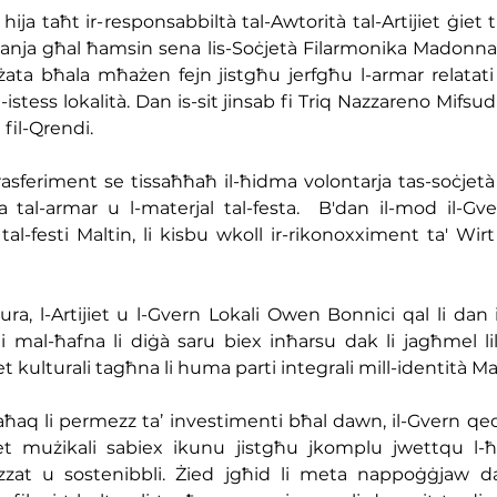
hija taħt ir-responsabbiltà tal-Awtorità tal-Artijiet ġiet tr
anja għal ħamsin sena lis-Soċjetà Filarmonika Madonna 
ata bħala mħażen fejn jistgħu jerfgħu l-armar relatati m
l-istess lokalità. Dan is-sit jinsab fi Triq Nazzareno Mifsu
fil-Qrendi.
rasferiment se tissaħħaħ il-ħidma volontarja tas-soċjetà 
 tal-armar u l-materjal tal-festa.  B'dan il-mod il-Gv
l-festi Maltin, li kisbu wkoll ir-rikonoxximent ta' Wirt 
tura, l-Artijiet u l-Gvern Lokali Owen Bonnici qal li dan
i mal-ħafna li diġà saru biex inħarsu dak li jagħmel lil
jiet kulturali tagħna li huma parti integrali mill-identità Mal
saħaq li permezz ta’ investimenti bħal dawn, il-Gvern qed
jiet mużikali sabiex ikunu jistgħu jkomplu jwettqu l
zat u sostenibbli. Żied jgħid li meta nappoġġjaw da