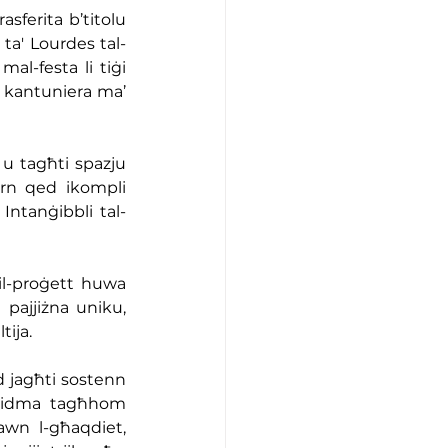
asferita b’titolu 
ta' Lourdes tal-
al-festa li tiġi 
d kantuniera ma’ 
u tagħti spazju 
ern qed ikompli 
Intanġibbli tal-
 il-proġett huwa 
 pajjiżna uniku, 
tija.
 jagħti sostenn 
-ħidma tagħhom 
wn l-għaqdiet, 