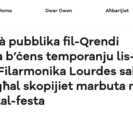
Home
Dwar Owen
Aħbarijiet
à pubblika fil-Qrendi
 b’ċens temporanju lis
Filarmonika Lourdes sa
għal skopijiet marbuta
al-festa