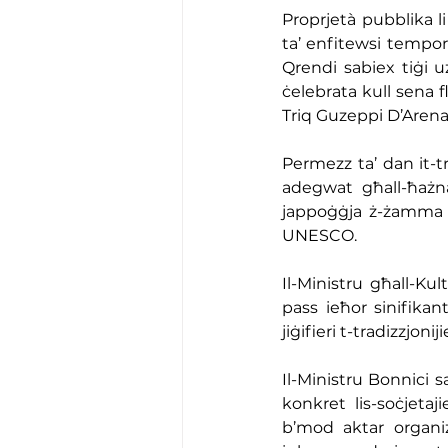
Proprjetà pubblika li 
ta’ enfitewsi tempor
Qrendi sabiex tiġi uż
ċelebrata kull sena f
Triq Guzeppi D’Arena 
Permezz ta’ dan it-t
adegwat għall-ħażna
jappoġġja ż-żamma ta
UNESCO.
Il-Ministru għall-Kul
pass ieħor sinifikant
jiġifieri t-tradizzjoni
Il-Ministru Bonnici 
konkret lis-soċjeta
b’mod aktar organiz