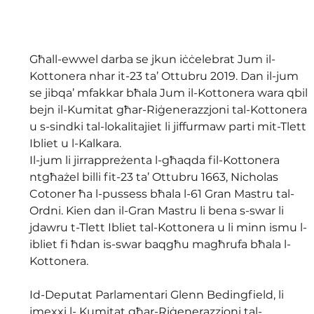
Għall-ewwel darba se jkun iċċelebrat Jum il-
Kottonera nhar it-23 ta’ Ottubru 2019. Dan il-jum 
se jibqa’ mfakkar bħala Jum il-Kottonera wara qbil 
bejn il-Kumitat għar-Riġenerazzjoni tal-Kottonera 
u s-sindki tal-lokalitajiet li jiffurmaw parti mit-Tlett 
Ibliet u l-Kalkara.
Il-jum li jirrappreżenta l-għaqda fil-Kottonera 
ntgħażel billi fit-23 ta’ Ottubru 1663, Nicholas 
Cotoner ħa l-pussess bħala l-61 Gran Mastru tal-
Ordni. Kien dan il-Gran Mastru li bena s-swar li 
jdawru t-Tlett Ibliet tal-Kottonera u li minn ismu l-
ibliet fi ħdan is-swar baqgħu magħrufa bħala l-
Kottonera.
Id-Deputat Parlamentari Glenn Bedingfield, li 
jmexxi l- Kumitat għar-Riġenerazzjoni tal-