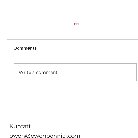
Comments
Write a comment...
B’effett immedjat m’hu se jkun hemm
ebda żieda fil-kera għall-pensjonanti li
jgħixu f’akkomodazzjonijiet tal-
Awtorità tad-Djar
Kuntatt
owen@owenbonnici.com