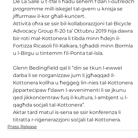
De La Salle u t-tfal li ħadu sehem f’dan l-
outreach 
programme
 mill-iskejjel tal-gvern u knisja se 
jiffurmaw il-kor għall-kunċert.
Attività oħra se ssir bil-kollaborazzjoni tal-Bicycle 
Advocacy Group fl-20 ta’ Ottubru 2019 hija dawra 
bir-roti mal-Kottonera li tibda minn ħdejn il-
Fortizza Ricasoli fil-Kalkara, tgħaddi minn Bormla 
u l-Birgu u tintemm fil-Ponta tal-Isla.
Glenn Bedingfield qal li “din se tkun l-ewwel 
darba li se norganizzaw jum li jgħaqqad il-
Kottonera kollha u ħeġġeġ lin-nies tal-Kottonera 
jipparteċipaw f’dawn l-avvenimenti li se jkunu 
qed jikkonċentraw fuq il-kultura, l-ambjent u l-
qagħda soċjali tal-Kottonera”.
Aktar tard matul is-sena se ssir konferenza li 
titratta r-riġenerazzjoni soċjali tal-Kottonera.
Press Release