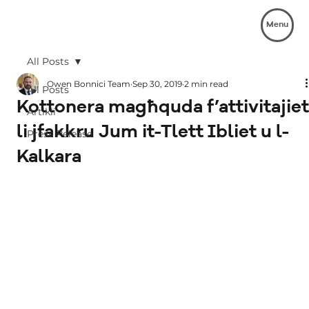
Menu
All Posts
Owen Bonnici Team
Sep 30, 2019
2 min read
All Posts
Kottonera magħquda f’attivitajie
Artikli
li jfakkru Jum it-Tlett Ibliet u l-
Press Release
Kalkara