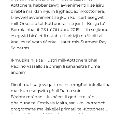
Kottonera, ħabbar żewġ avvenimenti li se jsiru 
b’rabta ma’ dan il-jum li jgħaqqad il-Kottonera.
L-ewwel avveniment se jkun kunċert esegwit 
mill-Orkestra tal-Kottonera li se jsir fil-Knisja ta’ 
Bormla nhar it-23 ta’ Ottubru 2019, li fih se jkunu 
esegwiti biċċiet li nstabu fl-arkivji mużikali tal-
knejjes ta’ wara riċerka li saret mis-Surmast Ray 
Sciberras.
Il-mużika hija ta’ illustri mill-Kottonera bħal 
Paolino Vassallo sa oħrajn li saħansitra huma 
anonimi.
Din il-mużika, jew qatt ma nstemgħet inkella ilha 
ma tkun esegwita għall-ħafna snin.
B’rabta ma’ dan il-kunċert, li qed jittella’ bl-
għajnuna ta’ Festivals Malta, sar ukoll 
outreach 
programme
 mal-iskejjel primarji tal-Kottonera u 