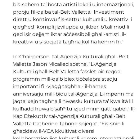
bis-sehem ta’ bosta artisti lokali u internazzjonali, 
propju fil-qalba tal-Belt Valletta.  Investiment 
dirett u kontinwu fis-settur kulturali u kreattiv li 
qiegħed ikompli jiżviluppa u jikber, b’tali mod li 
qed isir dejjem iktar aċċessibbli għall-artisti, il-
kreattivi u s-soċjetà tagħna kollha kemm hi.”
Iċ-Chairperson  tal-Aġenzija Kulturali għall-Belt 
Valletta Jason Micalled sostna, “L-Aġenzija 
Kulturali għall-Belt Valletta fasslet bir-reqqa 
programm mill-qalb biex tiċċelebra stadju 
importanti fil-vjaġġ tagħha - il-ħames 
anniversarju mill-bidu tal-Aġenżija. L-impenn ma 
jaqta’ xejn tagħna li nwasslu kultura ta’ kwalità lil 
kulħadd huwa b’saħħtu iżjed minn qatt qabel.” Il-
Kap Eżekuttiv tal-Aġenzija Kulturali għall-Belt 
Valletta Catherine Tabone spjegat, “Fis-snin li 
għaddew, il-VCA kkultivat diversi 
kollaborazzjonijiet kulturali kemm internazzjonali 