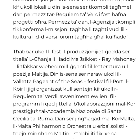
kif ukoll lokali u din is-sena ser tkompli tagħmel 
dan permezz tar-Requiem ta’ Verdi fost ħafna 
proġetti oħra. Permezz ta’ dan, l-Aġenzija tkompli 
tikkonferma l-missjoni tagħha li tagħti vuċi lill-
kultura fid-diversi forom tagħha għal kulħadd”.
Tħabbar ukoll li fost il-produzzjonijiet ġodda ser 
titella’ L-Għanja li Ħadd Ma Jsikket - Ray Mahoney 
– li tfakkar wieħed mill-ġganti fil-letteratura u l-
poeżija Maltija. Din is-sena ser naraw ukoll il-
Valletta Pageant of the Seas – festival fil-Port il-
Kbir li jiġi organizzat kull sentejn kif ukoll r-
Requiem ta’ Verdi, avveniment ewlieni fil-
programm li qed jittella’ b’kollaborazzjoni mal-Kor 
prestiġjuż tal-Accademia Nazionale di Santa 
Cecilia ta’ Ruma. Dan ser jingħaqad ma’ KorMalta, 
il-Malta Philharmonic Orchestra u erba’ solisti - 
tnejn minnhom Maltin - stabbiliti fix-xena 