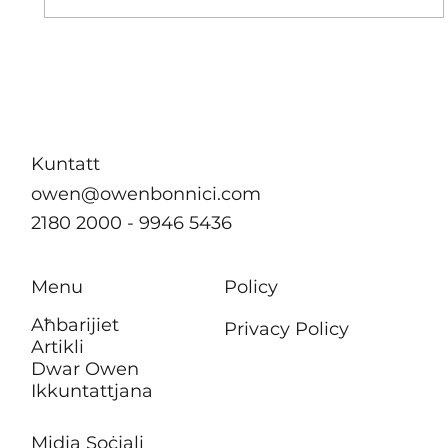
B’effett immedjat m’hu se jkun hemm
ebda żieda fil-kera għall-pensjonanti li
jgħixu f’akkomodazzjonijiet tal-
Awtorità tad-Djar
Kuntatt
owen@owenbonnici.com
2180 2000 - 9946 5436
Menu
Policy
Aħbarijiet
Privacy Policy
Artikli
Dwar Owen
Ikkuntattjana
Midja Soċjali