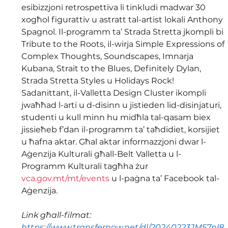
esibizzjoni retrospettiva li tinkludi madwar 30 
xogħol figurattiv u astratt tal-artist lokali Anthony 
Spagnol. Il-programm ta’ Strada Stretta jkompli bi 
Tribute to the Roots, il-wirja Simple Expressions of 
Complex Thoughts, Soundscapes, Imnarja 
Kubana, Strait to the Blues, Definitely Dylan, 
Strada Stretta Styles u Holidays Rock! 
Sadanittant, il-Valletta Design Cluster ikompli 
jwaħħad l-arti u d-disinn u jistieden lid-disinjaturi, 
studenti u kull minn hu midħla tal-qasam biex 
jissieħeb f’dan il-programm ta’ taħdidiet, korsijiet 
u ħafna aktar. Għal aktar informazzjoni dwar l-
Aġenzija Kulturali għall-Belt Valletta u l-
Programm Kulturali tagħha żur 
vca.gov.mt/mt/events
 u l-paġna ta’ Facebook tal-
Aġenzija.
Link għall-filmat: 
https://www.transfernow.net/dl/20240223JM57nl8