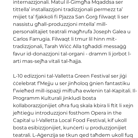
internazzjonali. Matul il-Ġimgħa Mqaddsa ser 
tittella’ installazzjoni tradizzjonali permezz ta’ 
mijiet ta’ fjakkoli fi Pjazza San Ġorġ filwaqt li ser 
nassistu għall-produzzjoni mtella’ mill-
personalitajiet teatrali magħrufa Joseph Galea u 
Carlos Farrugia. Filwaqt li tmur lil hinn mit-
tradizzjonali, Tarah Wiċċ Alla tgħaddi messaġġ 
favur id-donazzjoni tal-organi - dramm li jorbot l-
arti mas-sejħa vitali tal-ħajja.
L-10 edizzjoni tal-Valletta Green Festival ser jiġi 
ċċelebrat f’Mejju u ser jinħoloq ġnien fantastiku 
f’wieħed mill-ispazji miftuħa ewlenin tal-Kapitali. Il-
Programm Kulturali jinkludi bosta 
kollaborazzjonijiet oħra fuq skala kbira li ftit li xejn 
jeħtieġu introduzzjoni fosthom Opera in the 
Capital u l-Valletta Local Food Festival, kif ukoll 
bosta esibizzjonijiet, kunċerti u produzzjonijiet 
teatrali. L-Aġenzija se tkun qed taħdem ukoll fuq 