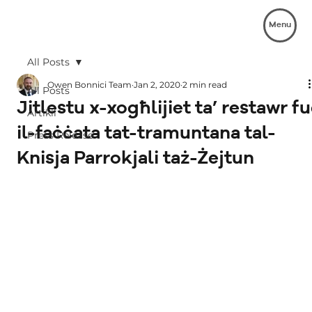
Menu
All Posts
Owen Bonnici Team
Jan 2, 2020
2 min read
All Posts
Jitlestu x-xogħlijiet ta’ restawr f
Artikli
il-faċċata tat-tramuntana tal-
Press Release
Knisja Parrokjali taż-Żejtun