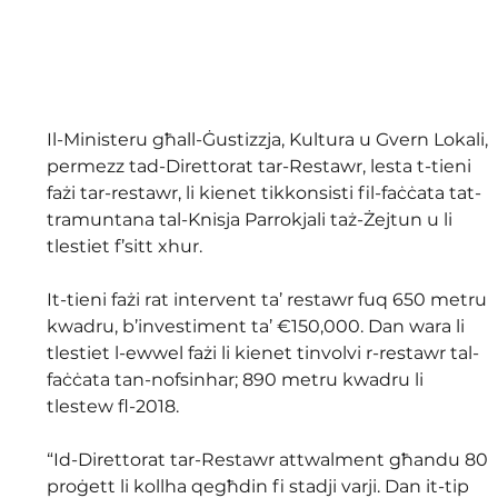
Il-Ministeru għall-Ġustizzja, Kultura u Gvern Lokali, 
permezz tad-Direttorat tar-Restawr, lesta t-tieni 
fażi tar-restawr, li kienet tikkonsisti fil-faċċata tat-
tramuntana tal-Knisja Parrokjali taż-Żejtun u li 
tlestiet f’sitt xhur.
It-tieni fażi rat intervent ta’ restawr fuq 650 metru 
kwadru, b’investiment ta’ €150,000. Dan wara li 
tlestiet l-ewwel fażi li kienet tinvolvi r-restawr tal-
faċċata tan-nofsinhar; 890 metru kwadru li 
tlestew fl-2018.
“Id-Direttorat tar-Restawr attwalment għandu 80 
proġett li kollha qegħdin fi stadji varji. Dan it-tip 