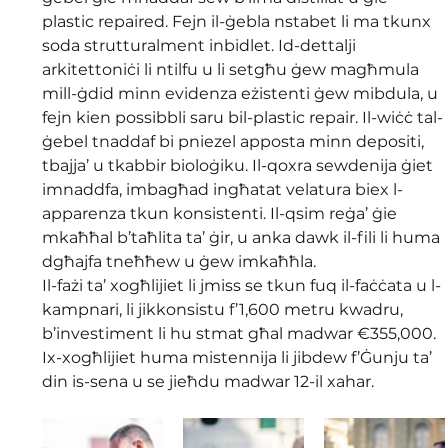
plastic repaired. Fejn il-ġebla nstabet li ma tkunx 
soda strutturalment inbidlet. Id-dettalji 
arkitettoniċi li ntilfu u li setgħu ġew magħmula 
mill-ġdid minn evidenza eżistenti ġew mibdula, u 
fejn kien possibbli saru bil-plastic repair. Il-wiċċ tal-
ġebel tnaddaf bi pniezel apposta minn depositi, 
tbajja’ u tkabbir bioloġiku. Il-qoxra sewdenija ġiet 
imnaddfa, imbagħad ingħatat velatura biex l-
apparenza tkun konsistenti. Il-qsim reġa’ ġie 
mkaħħal b’taħlita ta’ ġir, u anka dawk il-fili li huma 
dgħajfa tneħħew u ġew imkaħħla.
Il-fażi ta’ xogħlijiet li jmiss se tkun fuq il-faċċata u l-
kampnari, li jikkonsistu f’1,600 metru kwadru, 
b’investiment li hu stmat għal madwar €355,000. 
Ix-xogħlijiet huma mistennija li jibdew f’Ġunju ta’ 
din is-sena u se jieħdu madwar 12-il xahar.