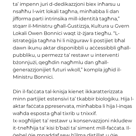
ta’ impenn juri d-dedikazzjoni biex inħarsu u 
nsaħħu l-wirt lokali tagħna, minħabba li dan 
jifforma parti intrinsika mill-identità tagħna,” 
stqarr il-Ministru għall-Ġustizzja, Kultura u Gvern 
Lokali Owen Bonnici waqt iż-żjara tiegħu. “L-
istrateġija tagħna hi li niżguraw li postijiet bħal 
dawn ikunu aktar disponibbli u aċċessibbli għall-
pubbliku, u permezz ta’ restawr u interventi 
bżonnjużi, qegħdin nagħmlu dan għall-
ġenerazzjonijiet futuri wkoll,” kompla jgħid il-
Ministru Bonnici.
Din il-faċċata tal-knisja kienet ikkaratterizzata 
minn partijiet estensivi ta’ tkabbir bioloġiku. Hija l-
aktar faċċata ppreservata, minħabba li hija l-inqas 
waħda esposta għal tixrib u tnixxif.
Ix-xogħlijiet ta’ restawr u konservazzjoni nkludew 
it-tneħħija ta’ kisi b’bażi ta’ siment mill-faċċata. Il-
ġebel ġie mnaddaf sew b’ilma distillat u ġie 