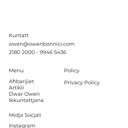
B’effett immedjat m’hu se jkun hemm
ebda żieda fil-kera għall-pensjonanti li
jgħixu f’akkomodazzjonijiet tal-
Awtorità tad-Djar
Kuntatt
owen@owenbonnici.com
2180 2000 - 9946 5436
Menu
Policy
Aħbarijiet
Privacy Policy
Artikli
Dwar Owen
Ikkuntattjana
Midja Soċjali
Instagram