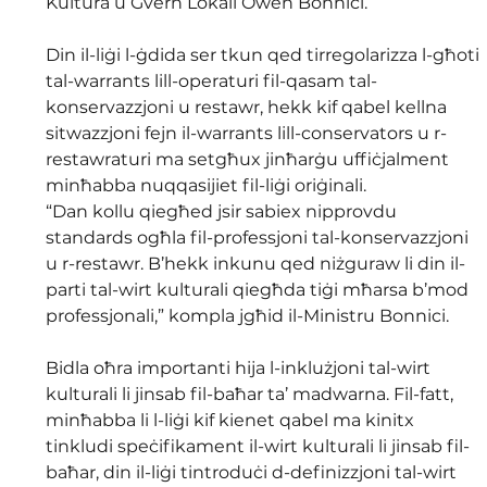
Kultura u Gvern Lokali Owen Bonnici.
Din il-liġi l-ġdida ser tkun qed tirregolarizza l-għoti 
tal-warrants lill-operaturi fil-qasam tal-
konservazzjoni u restawr, hekk kif qabel kellna 
sitwazzjoni fejn il-warrants lill-conservators u r-
restawraturi ma setgħux jinħarġu uffiċjalment 
minħabba nuqqasijiet fil-liġi oriġinali.
“Dan kollu qiegħed jsir sabiex nipprovdu 
standards ogħla fil-professjoni tal-konservazzjoni 
u r-restawr. B’hekk inkunu qed niżguraw li din il-
parti tal-wirt kulturali qiegħda tiġi mħarsa b’mod 
professjonali,” kompla jgħid il-Ministru Bonnici.
Bidla oħra importanti hija l-inklużjoni tal-wirt 
kulturali li jinsab fil-baħar ta’ madwarna. Fil-fatt, 
minħabba li l-liġi kif kienet qabel ma kinitx 
tinkludi speċifikament il-wirt kulturali li jinsab fil-
baħar, din il-liġi tintroduċi d-definizzjoni tal-wirt 