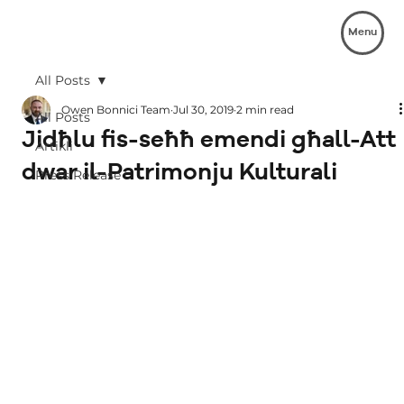
Menu
All Posts
Owen Bonnici Team
Jul 30, 2019
2 min read
All Posts
Jidħlu fis-seħħ emendi għall-Att
Artikli
dwar il-Patrimonju Kulturali
Press Release