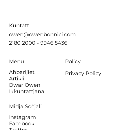
ebda żieda fil-kera għall-pensjonanti li
jgħixu f’akkomodazzjonijiet tal-
Awtorità tad-Djar
Kuntatt
owen@owenbonnici.com
2180 2000 - 9946 5436
Menu
Policy
Aħbarijiet
Privacy Policy
Artikli
Dwar Owen
Ikkuntattjana
Midja Soċjali
Instagram
Facebook