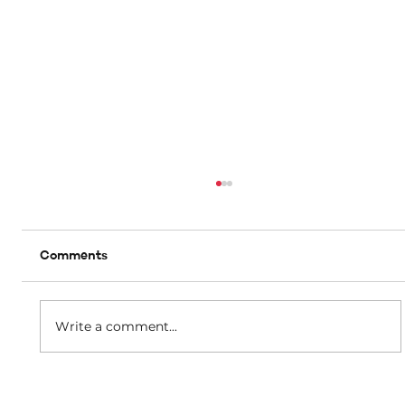
Comments
Write a comment...
B’effett immedjat m’hu se jkun hemm