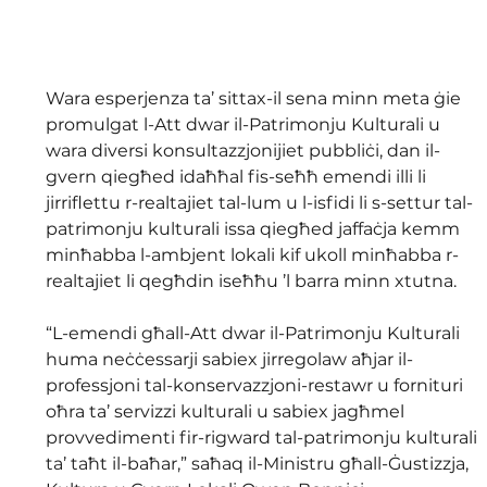
Wara esperjenza ta’ sittax-il sena minn meta ġie 
promulgat l-Att dwar il-Patrimonju Kulturali u 
wara diversi konsultazzjonijiet pubbliċi, dan il-
gvern qiegħed idaħħal fis-seħħ emendi illi li 
jirriflettu r-realtajiet tal-lum u l-isfidi li s-settur tal-
patrimonju kulturali issa qiegħed jaffaċja kemm 
minħabba l-ambjent lokali kif ukoll minħabba r-
realtajiet li qegħdin iseħħu ’l barra minn xtutna.
“L-emendi għall-Att dwar il-Patrimonju Kulturali 
huma neċċessarji sabiex jirregolaw aħjar il-
professjoni tal-konservazzjoni-restawr u fornituri 
oħra ta’ servizzi kulturali u sabiex jagħmel 
provvedimenti fir-rigward tal-patrimonju kulturali 
ta’ taħt il-baħar,” saħaq il-Ministru għall-Ġustizzja, 