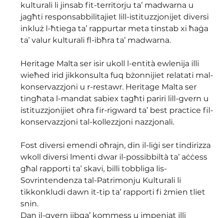
kulturali li jinsab fit-territorju ta’ madwarna u 
jagħti responsabbilitajiet lill-istituzzjonijet diversi 
inkluż l-ħtiega ta’ rappurtar meta tinstab xi ħaġa 
ta’ valur kulturali fl-ibħra ta’ madwarna.
Heritage Malta ser isir ukoll l-entità ewlenija illi 
wieħed irid jikkonsulta fuq bżonnijiet relatati mal-
konservazzjoni u r-restawr. Heritage Malta ser 
tingħata l-mandat sabiex tagħti pariri lill-gvern u 
istituzzjonijiet oħra fir-rigward ta’ best practice fil-
konservazzjoni tal-kollezzjoni nazzjonali.
Fost diversi emendi oħrajn, din il-liġi ser tindirizza 
wkoll diversi lmenti dwar il-possibbiltà ta’ aċċess 
għal rapporti ta’ skavi, billi tobbliga lis-
Sovrintendenza tal-Patrimonju Kulturali li 
tikkonkludi dawn it-tip ta’ rapporti fi żmien tliet 
snin.
Dan il-gvern jibqa’ kommess u impenjat illi 