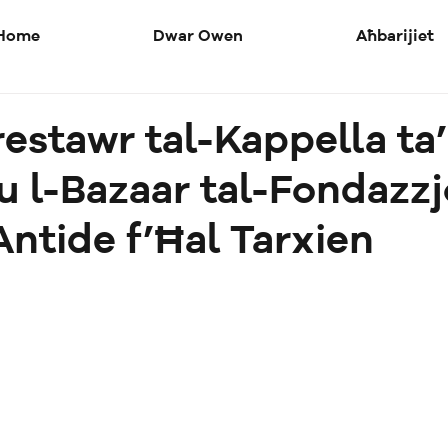
Home
Dwar Owen
Aħbarijiet
restawr tal-Kappella ta
 l-Bazaar tal-Fondazzj
ntide f’Ħal Tarxien