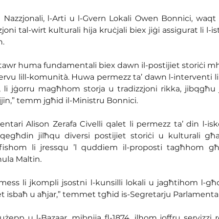
t Nazzjonali, l-Arti u l-Gvern Lokali Owen Bonnici, waqt ż
oni tal-wirt kulturali hija kruċjali biex jiġi assigurat li l-is
n.
estawr huma fundamentali biex dawn il-postijiet storiċi m
iservu lill-komunità. Huwa permezz ta’ dawn l-interventi li
li jġorru magħhom storja u tradizzjoni rikka, jibqgħu 
jjin,” temm jgħid il-Ministru Bonnici.
ntari Alison Zerafa Civelli qalet li permezz ta’ din l-is
i qegħdin jilħqu diversi postijiet storiċi u kulturali għ
ifishom li jressqu ’l quddiem il-proposti tagħhom għal
rħula Maltin.
ss li jkompli jsostni l-kunsilli lokali u jagħtihom l-għ
jiet isbaħ u aħjar,” temmet tgħid is-Segretarju Parlamentar
użepp u l-Bazaar, mibnija fl-1874, ilhom joffru servizzi rel