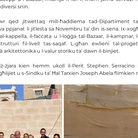
iversi snin.
tawr qed jitwettaq mill-ħaddiema tad-Dipartiment t
 ppjanat li jitlesta sa Novembru ta’ din is-sena. Ix-xogħl
al-kappella, il-faċċata u l-loġġa tal-Bazaar, il-kampnar, l
rutturi fil-livell tas-saqaf. L-għan ewlieni tal-proġe
à arkitettonika u l-valur storiku ta’ dawn il-binjiet.
ż-żjara kien hemm ukoll il-Perit Stephen Serracino I
lijiet u s-Sindku ta’ Ħal Tarxien Joseph Abela flimkien m