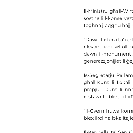
Il-Ministru għall-Wir
sostna li l-konservazzj
tagħna jibqgħu ħajji
“Dawn l-isforzi ta’ r
rilevanti iżda wkoll 
dawn il-monumenti, 
ġenerazzjonijiet li ġe
Is-Segretarju Parlame
għall-Kunsilli Lokal
propju l-kunsilli nn
restawr fl-ibliet u l-i
“Il-Gvern huwa komme
biex ikollna lokalita
Il-Kappella ta’ San Ġ