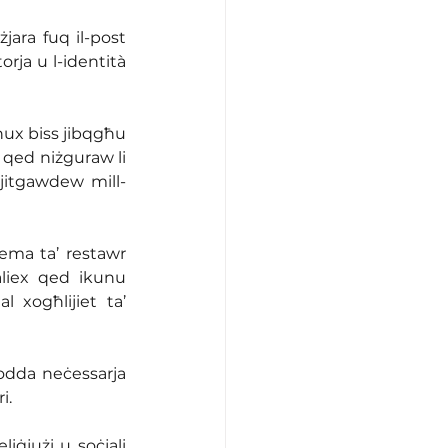
jara fuq il-post 
torja u l-identità 
hux biss jibqgħu 
 qed niżguraw li 
jitgawdew mill-
kema ta’ restawr 
aliex qed ikunu 
 xogħlijiet ta’ 
odda neċessarja 
i.
iġjużi u soċjali 