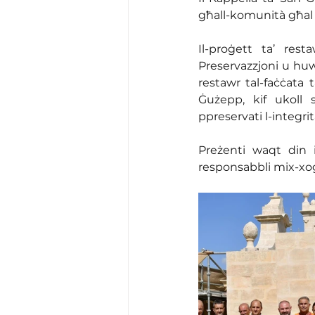
għall-komunità għal d
Il-proġett ta’ res
Preservazzjoni u huwa
restawr tal-faċċata t
Ġużepp, kif ukoll st
ppreservati l-integrit
Preżenti waqt din i
responsabbli mix-xogħ