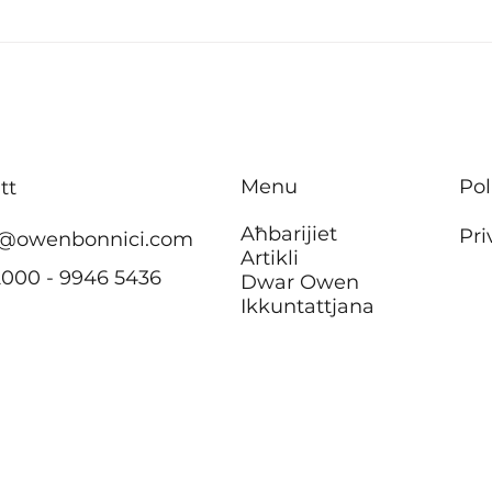
B’effett immedjat m’hu se
Inve
jkun hemm ebda żieda fil-
tisbi
kera għall-pensjonanti li
appa
jgħixu
f’Ħ’
f’akkomodazzjonijiet tal-
Menu
Pol
tt
Awtorità tad-Djar
Aħbarijiet
Pri
@owenbonnici.com
Artikli
2000 - 9946 5436
Dwar Owen
Ikkuntattjana