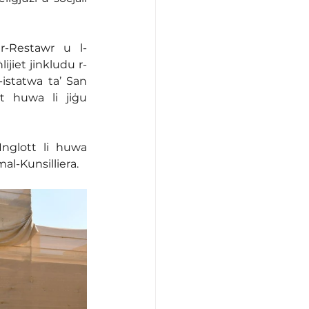
ar-Restawr u l-
ijiet jinkludu r-
-istatwa ta’ San 
tt huwa li jiġu 
nglott li huwa 
al-Kunsilliera.