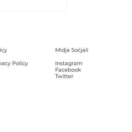
stiment f’xogħlijiet ta’
ħ f’sitt blokok ta’
rtamenti tal-Housing
Attard
icy
Midja Soċjali
vacy Policy
Instagram
Facebook
Twitter