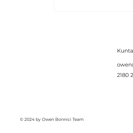
Malta ttenni l-impenn
tagħha favur
akkomodazzjoni
affordabbli u żvilupp urban
sostenibbli fin-Nazzjonijiet
Kunta
Uniti
owen
2180 
© 2024 by Owen Bonnici Team