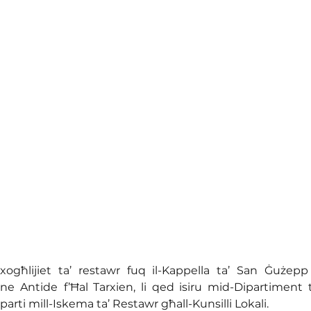
ogħlijiet ta’ restawr fuq il-Kappella ta’ San Ġużepp 
nne Antide
f’Ħal Tarxien, li qed isiru mid-Dipartiment 
parti mill-Iskema ta’ Restawr għall-Kunsilli Lokali.