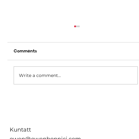
Comments
Write a comment...
B’effett immedjat m’hu se jkun hemm
ebda żieda fil-kera għall-pensjonanti li
jgħixu f’akkomodazzjonijiet tal-
Awtorità tad-Djar
Kuntatt