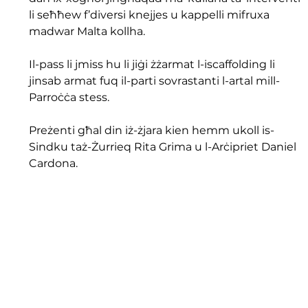
li seħħew f’diversi knejjes u kappelli mifruxa 
madwar Malta kollha.
Il-pass li jmiss hu li jiġi żżarmat l-iscaffolding li 
jinsab armat fuq il-parti sovrastanti l-artal mill-
Parroċċa stess.
Preżenti għal din iż-żjara kien hemm ukoll is-
Sindku taż-Żurrieq Rita Grima u l-Arċipriet Daniel 
Cardona.