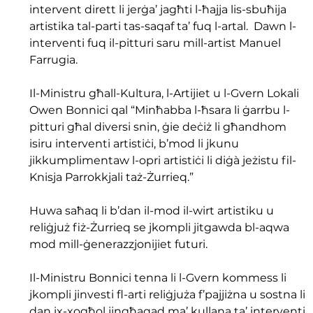
intervent dirett li jerġa’ jagħti l-ħajja lis-sbuħija 
artistika tal-parti tas-saqaf ta’ fuq l-artal.  Dawn l-
interventi fuq il-pitturi saru mill-artist Manuel 
Farrugia.
Il-Ministru għall-Kultura, l-Artijiet u l-Gvern Lokali 
Owen Bonnici qal “Minħabba l-ħsara li ġarrbu l-
pitturi għal diversi snin, ġie deċiż li għandhom 
isiru interventi artistiċi, b’mod li jkunu 
jikkumplimentaw l-opri artistiċi li diġà jeżistu fil-
Knisja Parrokkjali taż-Żurrieq.”
Huwa saħaq li b’dan il-mod il-wirt artistiku u 
reliġjuż fiż-Żurrieq se jkompli jitgawda bl-aqwa 
mod mill-ġenerazzjonijiet futuri.
Il-Ministru Bonnici tenna li l-Gvern kommess li 
jkompli jinvesti fl-arti reliġjuża f’pajjiżna u sostna li 
dan ix-xogħol jingħaqad ma’ kullana ta’ interventi 