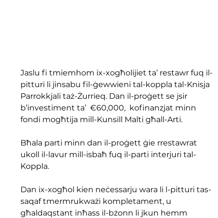
Jaslu fi tmiemhom ix-xogħolijiet ta’ restawr fuq il-
pitturi li jinsabu fil-ġewwieni tal-koppla tal-Knisja 
Parrokkjali taż-Żurrieq. Dan il-proġett se jsir 
b’investiment ta’  €60,000,  kofinanzjat minn 
fondi mogħtija mill-Kunsill Malti għall-Arti.
Bħala parti minn dan il-proġett ġie rrestawrat 
ukoll il-lavur mill-isbaħ fuq il-parti interjuri tal-
Koppla.
Dan ix-xogħol kien neċessarju wara li l-pitturi tas-
saqaf tmermrukważi kompletament, u 
għaldaqstant inħass il-bżonn li jkun hemm 