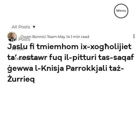
Menu
All Posts
Owen Bonnici Team
May 14
1 min read
All Posts
Jaslu fi tmiemhom ix-xogħolijiet
Artikli
ta’ restawr fuq il-pitturi tas-saqaf
Press Release
ġewwa l-Knisja Parrokkjali taż-
Żurrieq