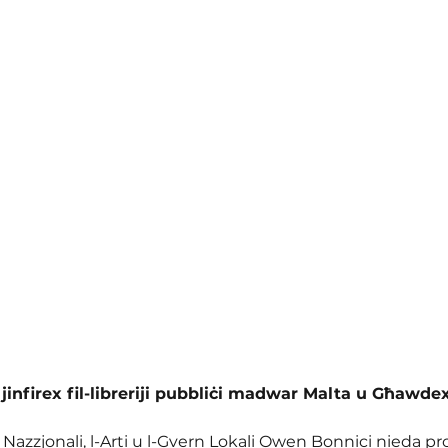
r jinfirex fil-libreriji pubbliċi madwar Malta u Għawde
t Nazzjonali, l-Arti u l-Gvern Lokali Owen Bonnici nieda pr