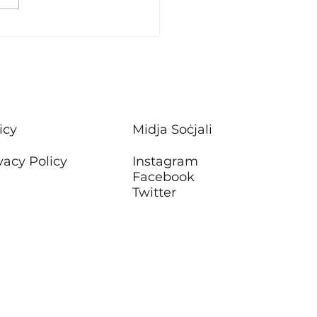
stiment f’xogħlijiet ta’
ħ f’sitt blokok ta’
rtamenti tal-Housing
Attard
icy
Midja Soċjali
vacy Policy
Instagram
Facebook
Twitter