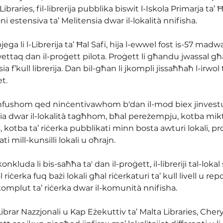
aries, fil-librerija pubblika biswit l-Iskola Primarja ta’ Ħal
ni estensiva ta’ Melitensia dwar il-lokalità nnifisha.
ega li l-Librerija ta’ Ħal Safi, hija l-ewwel fost is-57 madwar i
ettaq dan il-proġett pilota. Proġett li għandu jwassal għa
a f’kull librerija. Dan bil-għan li jkompli jissaħħaħ l-irwol ta
et.
ra nfushom qed ninċentivawhom b'dan il-mod biex jinvestu 
ia dwar il-lokalità tagħhom, bħal pereżempju, kotba mi
s, kotba ta’ riċerka pubblikati minn bosta awturi lokali, p
ti mill-kunsilli lokali u oħrajn.
nkluda li bis-saħħa ta' dan il-proġett, il-libreriji tal-lokal 
riċerka fuq bażi lokali għal riċerkaturi ta’ kull livell u repo
komplut ta’ riċerka dwar il-komunità nnifisha.
ibrar Nazzjonali u Kap Eżekuttiv ta’ Malta Libraries, Chery