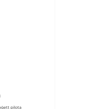
x
oġett pilota 