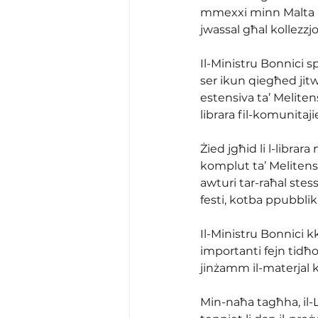
mmexxi minn Malta Libr
jwassal għal kollezzjo
Il-Ministru Bonnici spj
ser ikun qiegħed jitw
estensiva ta’ Melitensi
librara fil-komunitaji
Żied jgħid li l-libra
komplut ta’ Melitens
awturi tar-raħal stes
festi, kotba ppubblika
Il-Ministru Bonnici kko
importanti fejn tidħol 
jinżamm il-materjal 
Min-naħa tagħha, il-L