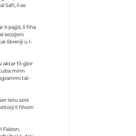
 Safi, li se 
l-pajjiż, li fiha 
l sezzjoni 
l-libreriji u l-
aktar fil-ġbir 
ktuba minn 
rogrammi tal-
ser isiru sors 
żitorji li fihom 
l Falzon, 