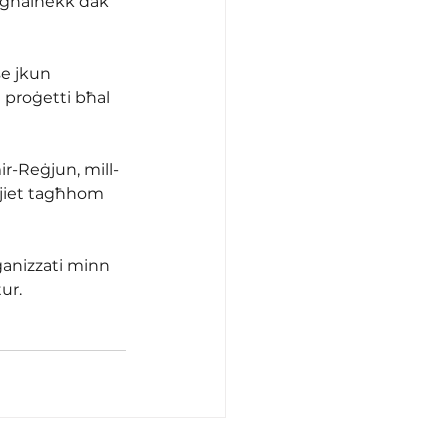
li għalhekk dak 
se jkun 
 proġetti bħal 
ir-Reġjun, mill-
nijiet tagħhom 
rganizzati minn 
tur.