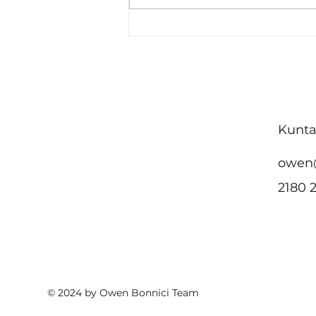
Malta ttenni l-impenn
tagħha favur
akkomodazzjoni
affordabbli u żvilupp urban
sostenibbli fin-Nazzjonijiet
Kunta
Uniti
owen
2180 
© 2024 by Owen Bonnici Team