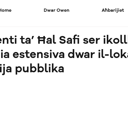
Home
Dwar Owen
Aħbarijiet
nti ta’ Ħal Safi ser iko
ia estensiva dwar il-lok
rija pubblika