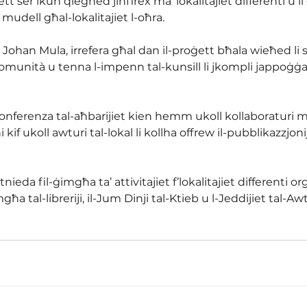
ett ser ikun qiegħed jinfirex ma’ lokalitajiet differenti u 
a’ mudell għal-lokalitajiet l-oħra.
, Johan Mula, irrefera għal dan il-proġett bħala wieħed li 
omunità u tenna l-impenn tal-kunsill li jkompli jappoġġa
konferenza tal-aħbarijiet kien hemm ukoll kollaboraturi m
i kif ukoll awturi tal-lokal li kollha offrew il-pubblikazzjo
tnieda fil-ġimgħa ta’ attivitajiet f’lokalitajiet differenti o
għa tal-libreriji, il-Jum Dinji tal-Ktieb u l-Jeddijiet tal-Aw