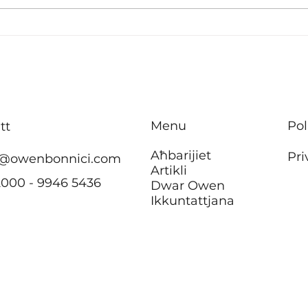
B’effett immedjat m’hu se
Inve
jkun hemm ebda żieda fil-
tisbi
kera għall-pensjonanti li
appa
jgħixu
f’Ħ’
f’akkomodazzjonijiet tal-
Menu
Pol
tt
Awtorità tad-Djar
Aħbarijiet
Pri
@owenbonnici.com
Artikli
2000 - 9946 5436
Dwar Owen
Ikkuntattjana