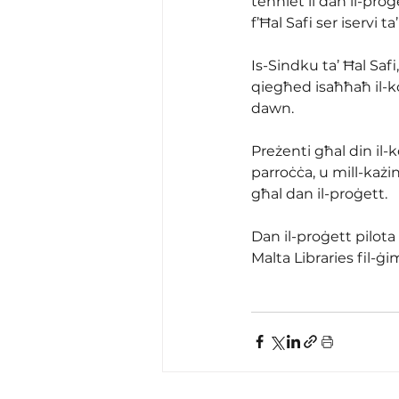
tenniet li dan il-proġ
f’Ħal Safi ser iservi t
Is-Sindku ta’ Ħal Safi
qiegħed isaħħaħ il-k
dawn.
Preżenti għal din il-
parroċċa, u mill-każin
għal dan il-proġett.
Dan il-proġett pilota 
Malta Libraries fil-ġim