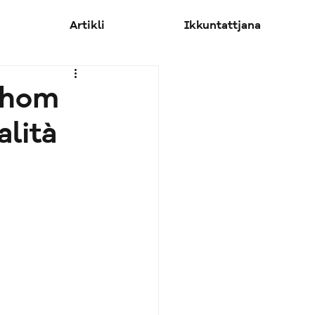
Artikli
Ikkuntattjana
llhom
alità