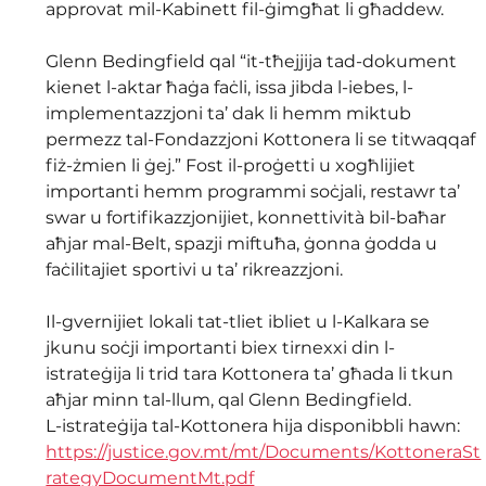
approvat mil-Kabinett fil-ġimgħat li għaddew.
Glenn Bedingfield qal “it-tħejjija tad-dokument 
kienet l-aktar ħaġa faċli, issa jibda l-iebes, l-
implementazzjoni ta’ dak li hemm miktub 
permezz tal-Fondazzjoni Kottonera li se titwaqqaf 
fiż-żmien li ġej.” Fost il-proġetti u xogħlijiet 
importanti hemm programmi soċjali, restawr ta’ 
swar u fortifikazzjonijiet, konnettività bil-baħar 
aħjar mal-Belt, spazji miftuħa, ġonna ġodda u 
faċilitajiet sportivi u ta’ rikreazzjoni.
Il-gvernijiet lokali tat-tliet ibliet u l-Kalkara se 
jkunu soċji importanti biex tirnexxi din l-
istrateġija li trid tara Kottonera ta’ għada li tkun 
aħjar minn tal-llum, qal Glenn Bedingfield.
L-istrateġija tal-Kottonera hija disponibbli hawn: 
https://justice.gov.mt/mt/Documents/KottoneraSt
rategyDocumentMt.pdf