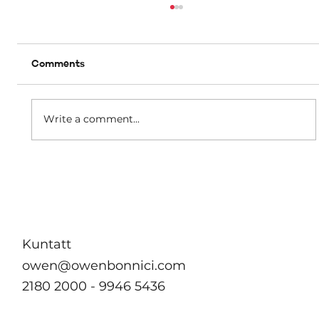
Comments
Write a comment...
B’effett immedjat m’hu se jkun hemm
ebda żieda fil-kera għall-pensjonanti li
jgħixu f’akkomodazzjonijiet tal-
Awtorità tad-Djar
Kuntatt
owen@owenbonnici.com
2180 2000 - 9946 5436