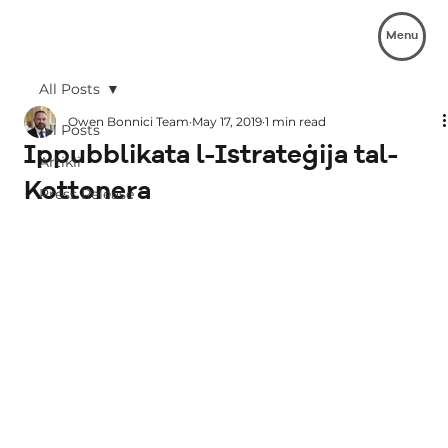
Menu
All Posts
Owen Bonnici Team
May 17, 2019
1 min read
All Posts
Ippubblikata l-Istrateġija tal-
Artikli
Kottonera
Press Release