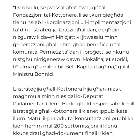
“Dan kollu, se jwassal għat-twaqqif tal-
Fondazzjoni tal-Kottonera, li se tkun qiegħda 
tieħu ħsieb il-kordinazzjoni u l-implimentazzjoni 
ta’ din l-istrateġija. Grazzi għal dan, qegħdin 
niżguraw li dawn l-inizjattivi jitwasslu minn 
ġenerazzjoni għall-oħra, għall-benefiċċju tal-
komunità. Permezz ta’ dan il-proġett, se nkunu 
nistgħu nirriġeneraw dawn il-lokalitajiet storiċi, 
bħalma għamilna bil-Belt Kapitali tagħna,” qal il-
Ministru Bonnici.
L-istrateġija għall-Kottonera hija għan-nies u 
magħmula minn nies qal id-Deputat 
Parlamentari Glenn Bedingfield responsabbli mill-
istrateġija għall-Kottonera li kienet ippublikata 
illum. Matul il-perjodu ta’ konsultazzjoni pubblika 
kien hemm mal-200 sottomissjoni li kienu 
kkunsidrati għad-dokument finali li kien 