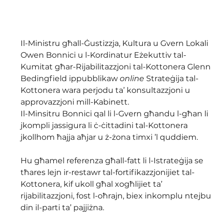
Il-Ministru għall-Ġustizzja, Kultura u Gvern Lokali 
Owen Bonnici u l-Kordinatur Eżekuttiv tal-
Kumitat għar-Rijabilitazzjoni tal-Kottonera Glenn 
Bedingfield ippubblikaw 
online
 Strateġija tal-
Kottonera wara perjodu ta’ konsultazzjoni u 
approvazzjoni mill-Kabinett.
Il-Minsitru Bonnici qal li l-Gvern għandu l-għan li 
jkompli jassigura li ċ-ċittadini tal-Kottonera 
jkollhom ħajja aħjar u ż-żona timxi ’l quddiem.
Hu għamel referenza għall-fatt li l-Istrateġija se 
tħares lejn ir-restawr tal-fortifikazzjonijiet tal-
Kottonera, kif ukoll għal xogħlijiet ta’ 
rijabilitazzjoni, fost l-oħrajn, biex inkomplu ntejbu 
din il-parti ta’ pajjiżna.