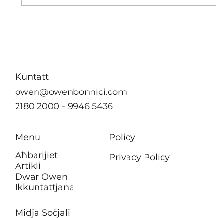
B’effett immedjat m’hu se jkun hemm
ebda żieda fil-kera għall-pensjonanti li
jgħixu f’akkomodazzjonijiet tal-
Awtorità tad-Djar
Kuntatt
owen@owenbonnici.com
2180 2000 - 9946 5436
Menu
Policy
Aħbarijiet
Privacy Policy
Artikli
Dwar Owen
Ikkuntattjana
Midja Soċjali