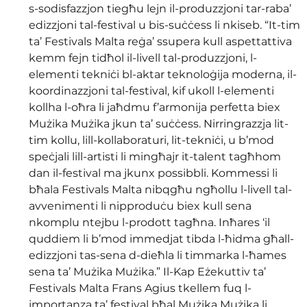
s-sodisfazzjon tiegħu lejn il-produzzjoni tar-raba’ 
edizzjoni tal-festival u bis-suċċess li nkiseb. “It-tim 
ta’ Festivals Malta reġa’ ssupera kull aspettattiva 
kemm fejn tidħol il-livell tal-produzzjoni, l-
elementi tekniċi bl-aktar teknoloġija moderna, il-
koordinazzjoni tal-festival, kif ukoll l-elementi 
kollha l-oħra li jaħdmu f’armonija perfetta biex 
Mużika Mużika jkun ta’ suċċess. Nirringrazzja lit-
tim kollu, lill-kollaboraturi, lit-tekniċi, u b’mod 
speċjali lill-artisti li mingħajr it-talent tagħhom 
dan il-festival ma jkunx possibbli. Kommessi li 
bħala Festivals Malta nibqgħu ngħollu l-livell tal-
avvenimenti li nipproduċu biex kull sena 
nkomplu ntejbu l-prodott tagħna. Inħares ‘il 
quddiem li b’mod immedjat tibda l-ħidma għall-
edizzjoni tas-sena d-dieħla li timmarka l-ħames 
sena ta’ Mużika Mużika.” Il-Kap Eżekuttiv ta’ 
Festivals Malta Frans Agius tkellem fuq l-
importanza ta’ festival bħal Mużika Mużika li 