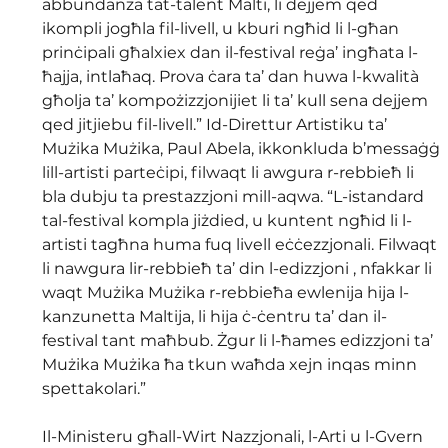
abbundanza tat-talent Malti, li dejjem qed 
ikompli jogħla fil-livell, u kburi ngħid li l-għan 
prinċipali għalxiex dan il-festival reġa’ ingħata l-
ħajja, intlaħaq. Prova ċara ta’ dan huwa l-kwalità 
għolja ta’ kompożizzjonijiet li ta’ kull sena dejjem 
qed jitjiebu fil-livell.” Id-Direttur Artistiku ta’ 
Mużika Mużika, Paul Abela, ikkonkluda b’messaġġ 
lill-artisti parteċipi, filwaqt li awgura r-rebbieħ li 
bla dubju ta prestazzjoni mill-aqwa. “L-istandard 
tal-festival kompla jiżdied, u kuntent ngħid li l-
artisti tagħna huma fuq livell eċċezzjonali. Filwaqt 
li nawgura lir-rebbieħ ta’ din l-edizzjoni , nfakkar li 
waqt Mużika Mużika r-rebbieħa ewlenija hija l-
kanzunetta Maltija, li hija ċ-ċentru ta’ dan il-
festival tant maħbub. Żgur li l-ħames edizzjoni ta’ 
Mużika Mużika ħa tkun waħda xejn inqas minn 
spettakolari.”
Il-Ministeru għall-Wirt Nazzjonali, l-Arti u l-Gvern 