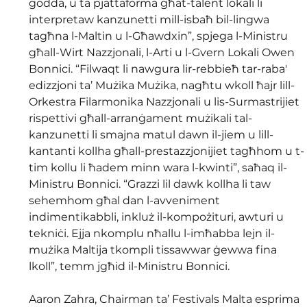
ġodda, u ta pjattaforma għat-talent lokali li 
interpretaw kanzunetti mill-isbaħ bil-lingwa 
tagħna l-Maltin u l-Għawdxin”, spjega l-Ministru 
għall-Wirt Nazzjonali, l-Arti u l-Gvern Lokali Owen 
Bonnici. “Filwaqt li nawgura lir-rebbieħ tar-raba' 
edizzjoni ta’ Mużika Mużika, nagħtu wkoll ħajr lill-
Orkestra Filarmonika Nazzjonali u lis-Surmastrijiet 
rispettivi għall-arranġament mużikali tal-
kanzunetti li smajna matul dawn il-jiem u lill-
kantanti kollha għall-prestazzjonijiet tagħhom u t-
tim kollu li ħadem minn wara l-kwinti”, saħaq il-
Ministru Bonnici. “Grazzi lil dawk kollha li taw 
sehemhom għal dan l-avveniment 
indimentikabbli, inkluż il-kompożituri, awturi u 
tekniċi. Ejja nkomplu nħallu l-imħabba lejn il-
mużika Maltija tkompli tissawwar ġewwa fina 
lkoll”, temm jgħid il-Ministru Bonnici.
Aaron Zahra, Chairman ta’ Festivals Malta esprima 