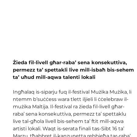
Żieda fil-livell għar-raba’ sena konsekuttiva, 
permezz ta’ spettakli live mill-isbaħ bis-sehem 
ta’ uħud mill-aqwa talenti lokali
Ingħalaq is-siparju fuq il-festival Mużika Mużika, li 
ntemm b’suċċess wara tlett iljieli li ċċelebraw il-
mużika Maltija. Il-festival ra żieda fil-livell għar-
raba’ sena konsekuttiva, permezz ta’ spettaklu 
live tal-għola livell bis-sehem ta’ ftit mill-aqwa 
artisti lokali. Waqt is-serata finali tas-Sibt 16 ta’ 
Marzu, tħabbret il-kanzunetta rebbieħa tar-raba’ 