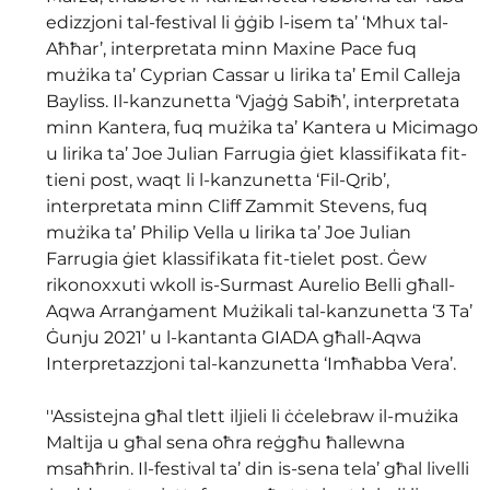
edizzjoni tal-festival li ġġib l-isem ta’ ‘Mhux tal-
Aħħar’, interpretata minn Maxine Pace fuq 
mużika ta’ Cyprian Cassar u lirika ta’ Emil Calleja 
Bayliss. Il-kanzunetta ‘Vjaġġ Sabiħ’, interpretata 
minn Kantera, fuq mużika ta’ Kantera u Micimago 
u lirika ta’ Joe Julian Farrugia ġiet klassifikata fit-
tieni post, waqt li l-kanzunetta ‘Fil-Qrib’, 
interpretata minn Cliff Zammit Stevens, fuq 
mużika ta’ Philip Vella u lirika ta’ Joe Julian 
Farrugia ġiet klassifikata fit-tielet post. Ġew 
rikonoxxuti wkoll is-Surmast Aurelio Belli għall-
Aqwa Arranġament Mużikali tal-kanzunetta ‘3 Ta’ 
Ġunju 2021’ u l-kantanta GIADA għall-Aqwa 
Interpretazzjoni tal-kanzunetta ‘Imħabba Vera’.
''Assistejna għal tlett iljieli li ċċelebraw il-mużika 
Maltija u għal sena oħra reġgħu ħallewna 
msaħħrin. Il-festival ta’ din is-sena tela’ għal livelli 