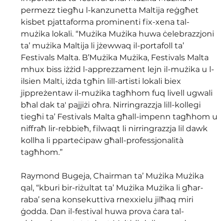
permezz tiegħu l-kanzunetta Maltija reġgħet 
kisbet pjattaforma prominenti fix-xena tal-
mużika lokali. “Mużika Mużika huwa ċelebrazzjoni 
ta’ mużika Maltija li jżewwaq il-portafoll ta’ 
Festivals Malta. B’Mużika Mużika, Festivals Malta 
mhux biss iżżid l-apprezzament lejn il-mużika u l-
ilsien Malti, iżda tgħin lill-artisti lokali biex 
jippreżentaw il-mużika tagħhom fuq livell ugwali 
bħal dak ta' pajjiżi oħra. Nirringrazzja lill-kollegi 
tiegħi ta’ Festivals Malta għall-impenn tagħhom u 
niffraħ lir-rebbieħ, filwaqt li nirringrazzja lil dawk 
kollha li pparteċipaw għall-professjonalità 
tagħhom.”
Raymond Bugeja, Chairman ta’ Mużika Mużika 
qal, “kburi bir-riżultat ta’ Mużika Mużika li għar-
raba’ sena konsekuttiva rnexxielu jilħaq miri 
ġodda. Dan il-festival huwa prova ċara tal-