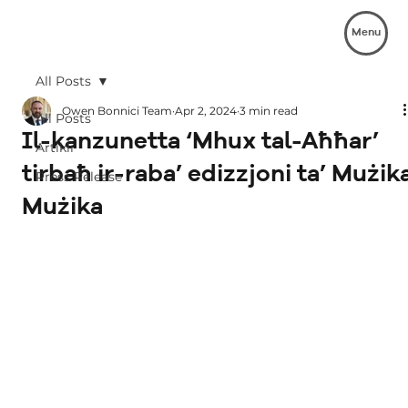
Menu
All Posts
Owen Bonnici Team
Apr 2, 2024
3 min read
All Posts
Il-kanzunetta ‘Mhux tal-Aħħar’
Artikli
tirbaħ ir-raba’ edizzjoni ta’ Mużik
Press Release
Mużika