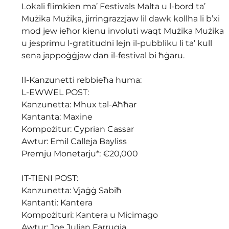
Lokali flimkien ma’ Festivals Malta u l-bord ta’ 
Mużika Mużika, jirringrazzjaw lil dawk kollha li b’xi 
mod jew ieħor kienu involuti waqt Mużika Mużika 
u jesprimu l-gratitudni lejn il-pubbliku li ta’ kull 
sena jappoġġjaw dan il-festival bi ħġaru.
Il-Kanzunetti rebbieħa huma:
L-EWWEL POST:
Kanzunetta: Mhux tal-Aħħar
Kantanta: Maxine
Kompożitur: Cyprian Cassar
Awtur: Emil Calleja Bayliss
Premju Monetarju*: €20,000
IT-TIENI POST:
Kanzunetta: Vjaġġ Sabiħ
Kantanti: Kantera
Kompożituri: Kantera u Micimago
Awtur: Joe Julian Farrugia