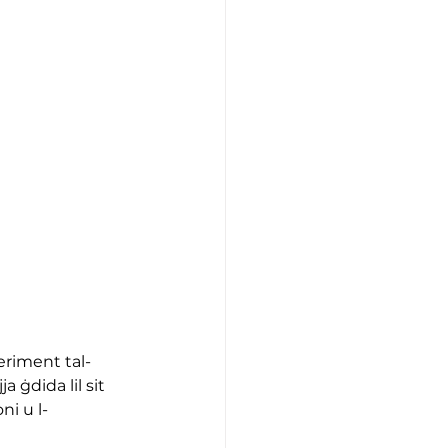
eriment tal-
 ġdida lil sit 
ni u l-