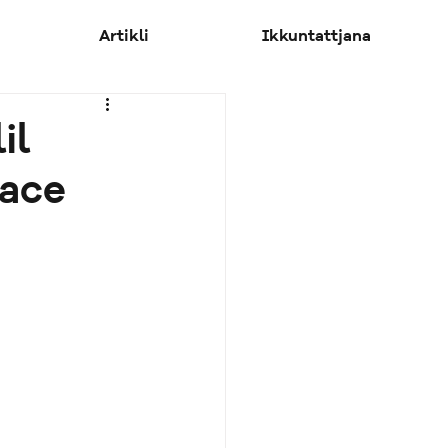
Artikli
Ikkuntattjana
il
pace