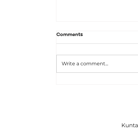
Comments
Write a comment...
Malta ttenni l-impenn
tagħha favur
akkomodazzjoni
affordabbli u żvilupp urban
sostenibbli fin-Nazzjonijiet
Kunta
Uniti