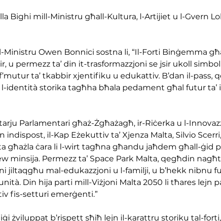
la Bighi mill-Ministru għall-Kultura, l-Artijiet u l-Gvern L
il-Ministru Owen Bonnici sostna li, “Il-Forti Binġemma g
r, u permezz ta’ din it-trasformazzjoni se jsir ukoll simbolu 
 f’mutur ta’ tkabbir xjentifiku u edukattiv. B’dan il-pass, 
 l-identità storika tagħha bħala pedament għal futur ta’ 
tarju Parlamentari għaż-Żgħażagħ, ir-Riċerka u l-Innovazz
n indispost, il-Kap Eżekuttiv ta’ Xjenza Malta, Silvio Scerri, q
ta għażla ċara li l-wirt tagħna għandu jaħdem għall-ġid 
ew minsija. Permezz ta’ Space Park Malta, qegħdin nagħtu
ni jiltaqgħu mal-edukazzjoni u l-familji, u b’hekk nibnu f
nità. Din hija parti mill-Viżjoni Malta 2050 li tħares lejn pa
tiv fis-setturi emerġenti.”
i żviluppat b’rispett sħiħ lejn il-karattru storiku tal-forti, f