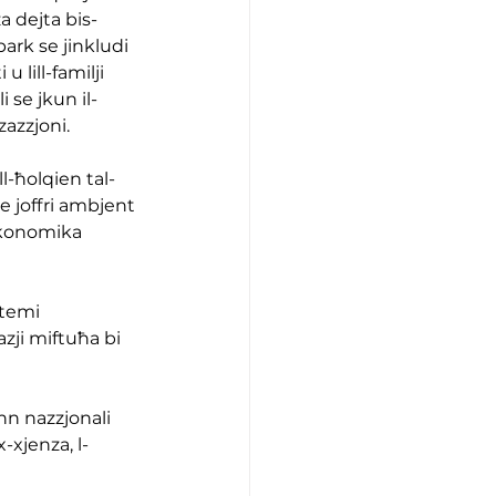
a dejta bis-
park se jinkludi 
 lill-familji 
 se jkun il-
zazzjoni.
ll-ħolqien tal-
e joffri ambjent 
ekonomika 
stemi 
azji miftuħa bi 
nn nazzjonali 
-xjenza, l-