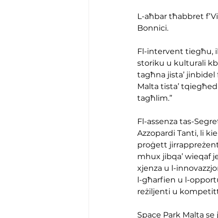
L-aħbar tħabbret f’Vil
Bonnici.
Fl-intervent tiegħu, 
storiku u kulturali kbi
tagħna jista’ jinbidel
Malta tista’ tqiegħed
tagħlim.”
Fl-assenza tas-Segre
Azzopardi Tanti, li kie
proġett jirrappreżen
mhux jibqa’ wieqaf j
xjenza u l-innovazzjo
l-għarfien u l-opportu
reżiljenti u kompetit
Space Park Malta se jiġ