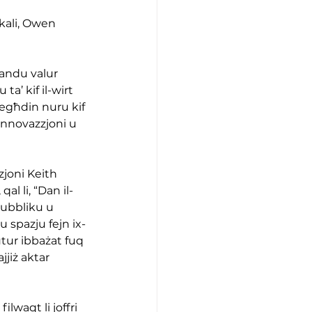
okali, Owen 
ħandu valur 
ta’ kif il-wirt 
qegħdin nuru kif 
innovazzjoni u 
joni Keith 
al li, “Dan il-
pubbliku u 
 spazju fejn ix-
utur ibbażat fuq 
jjiż aktar 
ilwaqt li joffri 