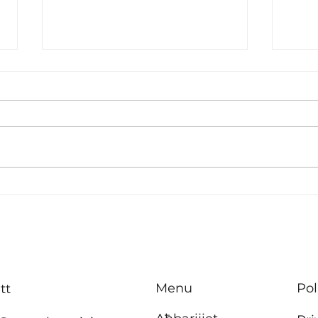
B’effett immedjat m’hu se
Inve
jkun hemm ebda żieda fil-
tisbi
kera għall-pensjonanti li
appa
jgħixu
f’Ħ’
f’akkomodazzjonijiet tal-
Menu
Pol
tt
Awtorità tad-Djar