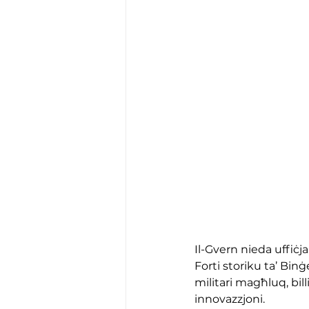
Il-Gvern nieda uffiċj
Forti storiku ta’ Binġ
militari magħluq, bill
innovazzjoni.