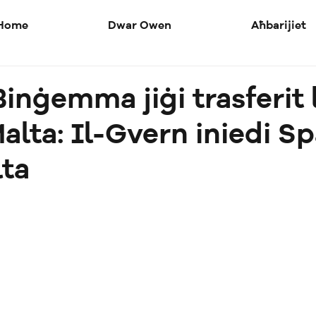
Home
Dwar Owen
Aħbarijiet
Binġemma jiġi trasferit l
alta: Il-Gvern iniedi S
lta