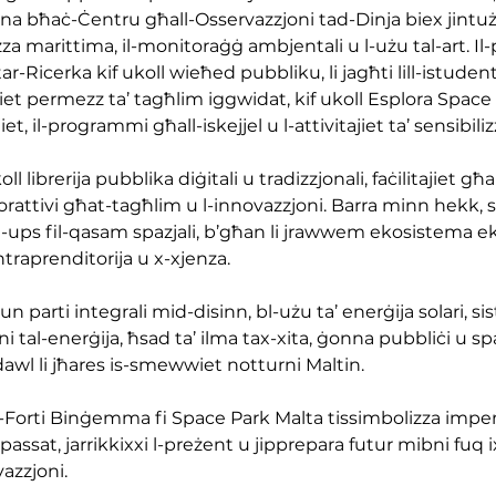
na bħaċ-Ċentru għall-Osservazzjoni tad-Dinja biex jintuż
za marittima, il-monitoraġġ ambjentali u l-użu tal-art. Il-
r-Ricerka kif ukoll wieħed pubbliku, li jagħti lill-istudenti u
permezz ta’ tagħlim iggwidat, kif ukoll Esplora Space li
iet, il-programmi għall-iskejjel u l-attivitajiet ta’ sensibiliz
ll librerija pubblika diġitali u tradizzjonali, faċilitajiet għa
borattivi għat-tagħlim u l-innovazzjoni. Barra minn hekk, s
rt-ups fil-qasam spazjali, b’għan li jrawwem ekosistema 
ntraprenditorija u x-xjenza.
un parti integrali mid-disinn, bl-użu ta’ enerġija solari, si
oni tal-enerġija, ħsad ta’ ilma tax-xita, ġonna pubbliċi u sp
awl li jħares is-smewwiet notturni Maltin.
al-Forti Binġemma fi Space Park Malta tissimbolizza impe
-passat, jarrikkixxi l-preżent u jipprepara futur mibni fuq ix
azzjoni.