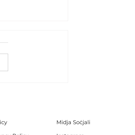
stiment f’xogħlijiet ta’
ħ f’sitt blokok ta’
rtamenti tal-Housing
Attard
icy
Midja Soċjali