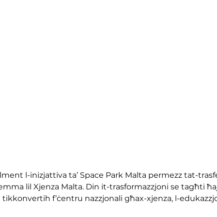
alment l-inizjattiva ta’ Space Park Malta permezz tat-trasf
emma lil Xjenza Malta. Din it-trasformazzjoni se tagħti ħajja
i tikkonvertih f’ċentru nazzjonali għax-xjenza, l-edukazzjo