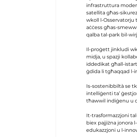
infrastruttura moder
satellita għas-sikurez
wkoll l-Osservatorju ta
aċċess għas-smewwiet 
qalba tal-park bil-wirj
Il-proġett jinkludi wko
midja, u spazji kolla
iddedikat għall-ista
ġdida li tgħaqqad l-i
Is-sostenibbiltà se tk
intelliġenti ta’ ġestj
tħawwil indiġenu u d
It-trasformazzjoni t
biex pajjiżna jonora l
edukazzjoni u l-innov