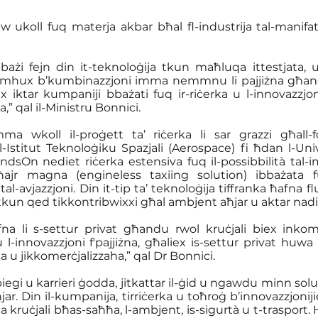
w ukoll fuq materja akbar bħal fl-industrija tal-manifatt
l-bażi fejn din it-teknoloġija tkun maħluqa ittestjata, u 
Dan mhux b’kumbinazzjoni imma nemmnu li pajjiżna għand
 iktar kumpaniji bbażati fuq ir-riċerka u l-innovazzjon
” qal il-Ministru Bonnici.  
mma wkoll il-proġett ta’ riċerka li sar grazzi għall-f
-Istitut Teknoloġiku Spazjali (Aerospace) fi ħdan l-Univ
ndsOn nediet riċerka estensiva fuq il-possibbilità tal-i
ħajr magna (engineless taxiing solution) ibbażata 
-avjazzjoni. Din it-tip ta’ teknoloġija tiffranka ħafna flus
 tkun qed tikkontribwixxi għal ambjent aħjar u aktar nadi
 li s-settur privat għandu rwol kruċjali biex inko
l-innovazzjoni f'pajjiżna, għaliex is-settur privat huwa d
ka u jikkomerċjalizzaha,” qal Dr Bonnici.
egi u karrieri ġodda, jitkattar il-ġid u ngawdu minn solu
ħjar. Din il-kumpanija, tirriċerka u toħroġ b’innovazzjoniji
 kruċjali bħas-saħħa, l-ambjent, is-sigurtà u t-trasport. H