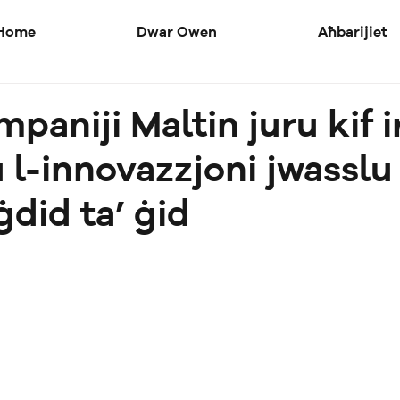
Home
Dwar Owen
Aħbarijiet
paniji Maltin juru kif i
u l-innovazzjoni jwasslu
ġdid ta’ ġid