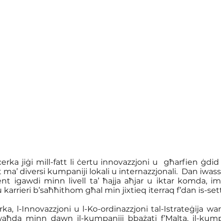
ċerka jiġi mill-fatt li ċertu innovazzjoni u  għarfien ġdid
 ma’ diversi kumpaniji lokali u internazzjonali.  Dan iwassa
t igawdi minn livell ta’ ħajja aħjar u iktar komda, i
 karrieri b’saħħithom għal min jixtieq iterraq f’dan is-set
rka, l-Innovazzjoni u l-Ko-ordinazzjoni tal-Istrateġija wa
aħda minn dawn il-kumpaniji bbażati f’Malta, il-kum