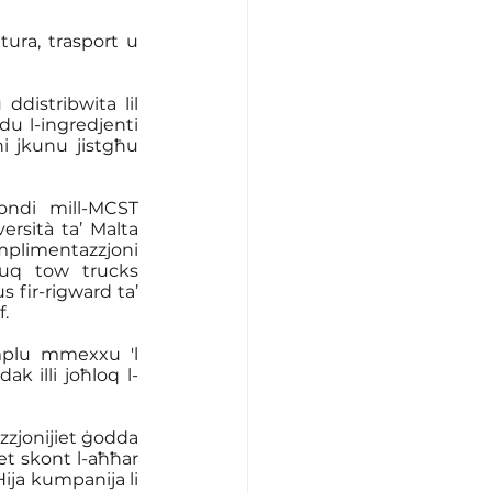
ura, trasport u 
ddistribwita lil 
u l-ingredjenti 
i jkunu jistgħu 
ondi mill-MCST 
ersità ta’ Malta 
mplimentazzjoni 
fuq tow trucks 
 fir-rigward ta’ 
f.
mplu mmexxu 'l 
ak illi joħloq l-
zzjonijiet ġodda 
et skont l-aħħar 
ija kumpanija li 