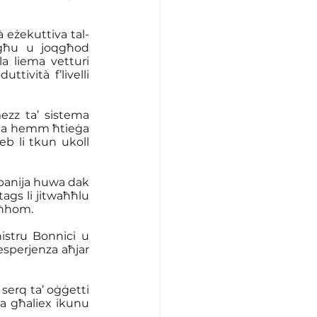
à eżekuttiva tal-
egħu u joqgħod 
a liema vetturi 
ività f’livelli 
ezz ta’ sistema 
meta hemm ħtieġa 
b li tkun ukoll 
mpanija huwa dak 
ags li jitwaħħlu 
għhom. 
istru Bonnici u 
sperjenza aħjar 
erq ta’ oġġetti 
a għaliex ikunu 