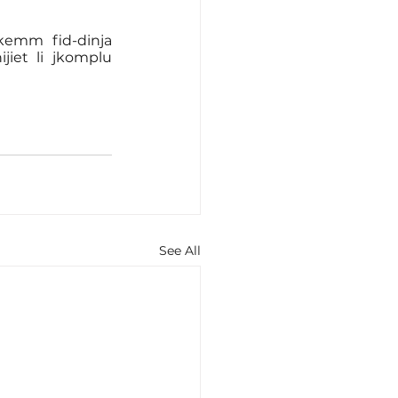
kemm fid-dinja 
jiet li jkomplu 
See All