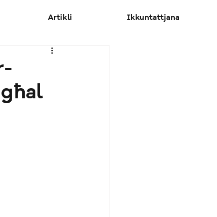
Artikli
Ikkuntattjana
r-
 għal