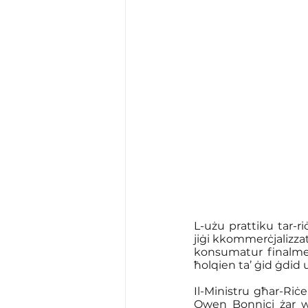
L-użu prattiku tar-ri
jiġi kkommerċjalizzat
konsumatur finalmen
ħolqien ta’ ġid ġdid u
Il-Ministru għar-Riċe
Owen Bonnici żar w