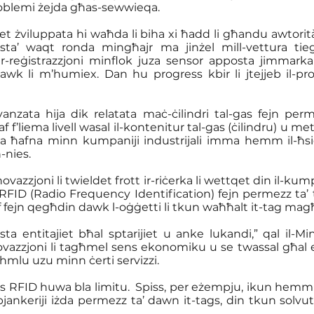
roblemi żejda għas-sewwieqa.
iet żviluppata hi waħda li biha xi ħadd li għandu awtorit
 jista’ waqt ronda mingħajr ma jinżel mill-vettura ti
r-reġistrazzjoni minflok juza sensor apposta jimmarkal
 li m’humiex. Dan hu progress kbir li jtejjeb il-produtt
anzata hija dik relatata maċ-ċilindri tal-gas fejn perm
af f’liema livell wasal il-kontenitur tal-gas (ċilindru) u 
tuża ħafna minn kumpaniji industrijali imma hemm il-ħsie
-nies. 
ovazzjoni li twieldet frott ir-riċerka li wettqet din il-ku
h RFID (Radio Frequency Identification) fejn permezz ta’ t
f fejn qegħdin dawk l-oġġetti li tkun waħħalt it-tag ma
ta entitajiet bħal sptarijiet u anke lukandi,” qal il-Min
novazzjoni li tagħmel sens ekonomiku u se twassal għal e
ghmlu uzu minn ċerti servizzi. 
gs RFID huwa bla limitu.  Spiss, per eżempju, ikun hemm s
ankeriji iżda permezz ta’ dawn it-tags, din tkun solvut