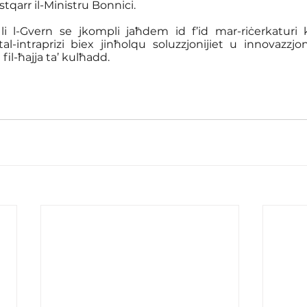
” stqarr il-Ministru Bonnici.
 l-Gvern se jkompli jaħdem id f’id mar-riċerkaturi 
-intraprizi biex jinħolqu soluzzjonijiet u innovazzjoni
fil-ħajja ta’ kulħadd.