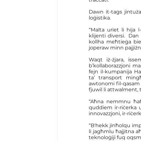
Dawn it-tags jintuża
loġistika. 
“Malta uriet li hija 
klijenti diversi.  
kollha meħtieġa biex
joperaw minn pajjiżna,
Waqt iż-żjara, isse
b’kollaborazzjoni mal
fejn il-kumpanija Ha
ta’ transport ming
awtonomi fil-qasam tal
fjuwil li attwalment,
“Aħna nemmnu ħafna
quddiem ir-riċerka u 
innovazzjoni, ir-riċer
“B'hekk jinħolqu impi
li jagħmlu ħajjitna a
teknoloġiji fuq oqsma