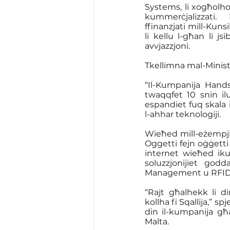
Systems, li xogħolho
kummerċjalizzati. 
ffinanzjati mill-Kuns
li kellu l-għan li js
avvjazzjoni.
Tkellimna mal-Ministr
“Il-Kumpanija Hands
twaqqfet 10 snin ilu
espandiet fuq skala i
l-ahhar teknologiji.
Wieħed mill-eżempji t
Oggetti fejn oġġetti
internet wieħed iku
soluzzjonijiet god
Management u RFID 
“Rajt għalhekk li di
kollha fi Sqallija,” s
din il-kumpanija għ
Malta.