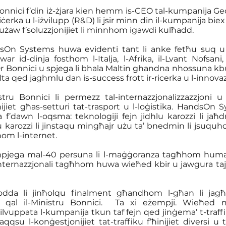
nnici f’din iż-żjara kien hemm is-CEO tal-kumpanija Geof
iċerka u l-iżvilupp (R&D) li jsir minn din il-kumpanija biex 
tużaw f’soluzzjonijiet li minnhom igawdi kulħadd.
dsOn Systems huwa evidenti tant li anke fetħu suq u uf
r id-dinja fosthom l-Italja, l-Afrika, il-Lvant Nofsani,
 Dr Bonnici u spjega li bhala Maltin ghandna nhossuna kbu
lta qed jaghmlu dan is-success frott ir-ricerka u l-innovaz
istru Bonnici li permezz tal-internazzjonalizzazzjoni u 
nijiet għas-setturi tat-trasport u l-loġistika. HandsOn 
f’dawn l-oqsma: teknologiji fejn jidhlu karozzi li jaħdm
lu karozzi li jinstaqu mingħajr użu ta’ bnedmin li jsuquh
hom l-internet.
mpjega mal-40 persuna li l-maġġoranza tagħhom huma r
ti internazzjonali tagħhom huwa wieħed kbir u jawgura taj
odda li jinħolqu finalment għandhom l-għan li jagħm
” qal il-Ministru Bonnici.  Ta xi eżempji. Wieħed 
 żilvuppata l-kumpanija tkun taf fejn qed jinġema’ t-traff
naqqsu l-konġestjonijiet tat-traffiku f’ħinijiet diversi u t