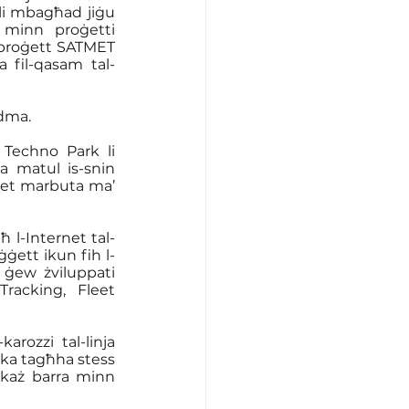
li mbagħad jiġu 
 minn proġetti 
l-proġett SATMET 
ża fil-qasam tal-
idma.
Techno Park li 
a matul is-snin 
jiet marbuta ma’ 
ħ l-Internet tal-
ġett ikun fih l-
ġew żviluppati 
acking, Fleet 
rozzi tal-linja 
erka tagħha stess 
każ barra minn 