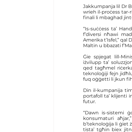
Jakkumpanja lil Dr Bo
wrieh il-proċess tar-r
finali li mbaghad jin
“Is-suċċess ta’ Han
f’diversi nħawi madwa
Amerika t’Isfel,” qal
Maltin u bbazati f’Ma
Ġie spjegat lill-Min
iżvilupp ta’ soluzzjo
qed tagħmel riċerka 
teknoloġiji fejn jidħ
fuq oġġetti li jkun fi
Din il-kumpanija ti
portafoll ta’ klijen
futur.
“Dawn is-sistemi ġ
konsumaturi aħjar,
b’teknoloġija li ġiet
tista’ tgħin biex jit