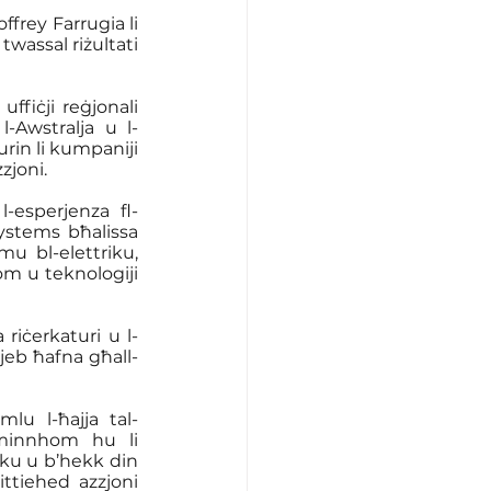
frey Farrugia li 
twassal riżultati 
fiċji reġjonali 
 l-Awstralja u l-
rin li kumpaniji 
zjoni. 
l-esperjenza fl-
Systems bħalissa 
u bl-elettriku, 
om u teknologiji 
iċerkaturi u l-
jeb ħafna għall-
lu l-ħajja tal-
minnhom hu li 
iku u b’hekk din 
ittiehed azzjoni 