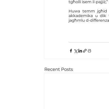
tgħolli isem il-pajjiż,
Huwa temm jgħid li
akkademika u dik tal
jagħmlu d-differenza 
Recent Posts