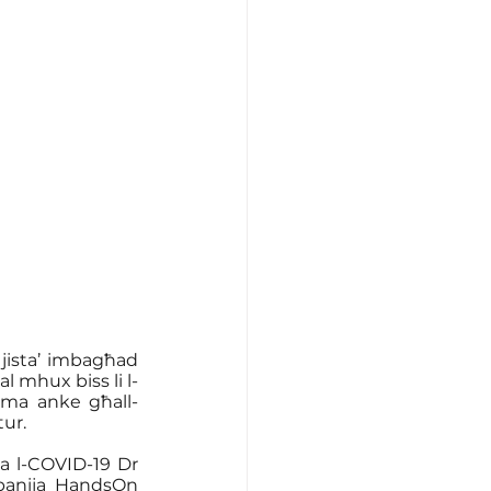
 jista’ imbagħad 
l mhux biss li l-
mma anke għall-
tur.
ra l-COVID-19 Dr 
panija HandsOn 