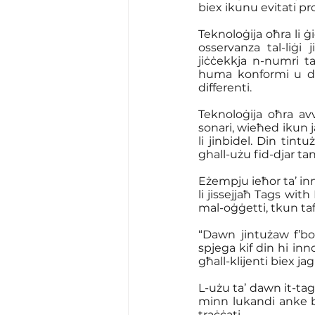
biex ikunu evitati p
Teknoloġija oħra li ġ
osservanza tal-liġi
jiċċekkja n-numri ta
huma konformi u dawk
differenti.
Teknoloġija oħra avv
sonari, wieħed ikun j
li jinbidel. Din tin
ghall-użu fid-djar tan
Eżempju ieħor ta’ inn
li jissejjaħ Tags wit
mal-oġġetti, tkun ta
“Dawn jintużaw f’bos
spjega kif din hi in
għall-klijenti biex ja
L-użu ta’ dawn it-ta
minn lukandi anke bj
traċċati. 