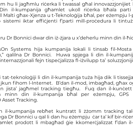
m hu li jagħmlu riċerka li twassal għal innovazzjonijiet 
 Din il-kumpanija għamlet ukoll riċerka bħala parti
ill Malti għax-Xjenza u t-Teknoloġija bħal, per eżempju 
ib sistemi iktar effiċjenti f’parti mill-proċedura li tintu
u Dr Bonnici dwar din iż-żjara u x’deherlu minn din il-ħ
On Systems hija kumpanija lokali li tinsab fil-Mosta 
,” qalilna Dr Bonnici.  Huwa spjega li din il-kumpanij
nternazzjonali fejn tispeċjalizza fl-iżvilupp ta’ soluzzjoni
at-teknoloġiji li din il-kumpanija tuża hija dik li tissejja
 jkun fihom l-Internet.  B’dan il-mod, imbagħad, għax oġ
n jista’ jagħmel tracking tiegħu.  Fuq dan il-kunċett 
da minn din il-kumpanija bħal per eżempju, GPS Tr
Asset Tracking.
n il-kumpanija rebħet kuntratt li żżomm tracking tal-ka
pjega Dr Bonnici u qal li dan hu eżempju  ċar ta’ kif bir-riċ
amlet prodott li mbagħad ġie kkomerċjalizzat f’dan il-