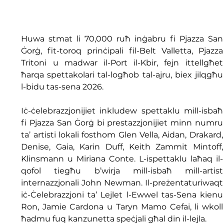
Huwa stmat li 70,000 ruħ inġabru fi Pjazza San 
Ġorġ, fit-toroq prinċipali fil-Belt Valletta, Pjazza 
Tritoni u madwar il-Port il-Kbir, fejn ittellgħet 
ħarqa spettakolari tal-logħob tal-ajru, biex jilqgħu 
l-bidu tas-sena 2026.
Iċ-ċelebrazzjonijiet inkludew spettaklu mill-isbaħ 
fi Pjazza San Ġorġ bi prestazzjonijiet minn numru 
ta’ artisti lokali fosthom Glen Vella, Aidan, Drakard, 
Denise, Gaia, Karin Duff, Keith Zammit Mintoff, 
Klinsmann u Miriana Conte. L-ispettaklu laħaq il-
qofol tiegħu b’wirja mill-isbaħ mill-artist 
internazzjonali John Newman. Il-preżentaturiwaqt 
iċ-Ċelebrazzjoni ta’ Lejlet l-Ewwel tas-Sena kienu 
Ron, Jamie Cardona u Taryn Mamo Cefai, li wkoll 
ħadmu fuq kanzunetta speċjali għal din il-lejla.