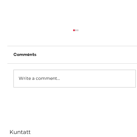
Comments
Write a comment...
B’effett immedjat m’hu se jkun hemm
ebda żieda fil-kera għall-pensjonanti li
jgħixu f’akkomodazzjonijiet tal-
Awtorità tad-Djar
Kuntatt