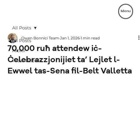
Menu
All Posts
Owen Bonnici Team
Jan 1, 2026
1 min read
All Posts
70,000 ruħ attendew iċ-
Artikli
Ċelebrazzjonijiet ta’ Lejlet l-
Press Release
Ewwel tas-Sena fil-Belt Valletta