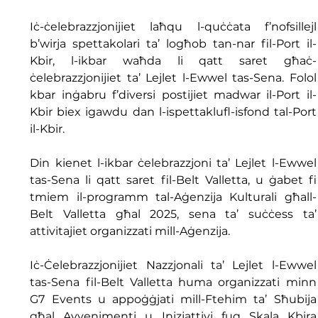
Iċ-ċelebrazzjonijiet laħqu l-quċċata f’nofsillejl 
b’wirja spettakolari ta’ logħob tan-nar fil-Port il-
Kbir, l-ikbar waħda li qatt saret għaċ-
ċelebrazzjonijiet ta’ Lejlet l-Ewwel tas-Sena. Folol 
kbar inġabru f’diversi postijiet madwar il-Port il-
Kbir biex igawdu dan l-ispettaklufl-isfond tal-Port 
il-Kbir.
Din kienet l-ikbar ċelebrazzjoni ta’ Lejlet l-Ewwel 
tas-Sena li qatt saret fil-Belt Valletta, u ġabet fi 
tmiem il-programm tal-Aġenzija Kulturali għall-
Belt Valletta għal 2025, sena ta’ suċċess ta’ 
attivitajiet organizzati mill-Aġenzija.
Iċ-Ċelebrazzjonijiet Nazzjonali ta’ Lejlet l-Ewwel 
tas-Sena fil-Belt Valletta huma organizzati minn 
G7 Events u appoġġjati mill-Ftehim ta’ Sħubija 
għal Avvenimenti u Inizjattivi fuq Skala Kbira 