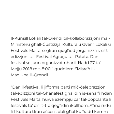
Il-Kunsill Lokali tal-Qrendi bil-kollaborazzjoni mal-
Ministeru għall-Ġustizzja, Kultura u Gvern Lokali u 
Festivals Malta, se jkun qiegħed jorganizza s-sitt 
edizzjoni tal-Festival Agrarju tal-Patata. Dan il-
festival se jkun organizzat nhar il-Ħadd 27 ta’ 
Mejju 2018 mit-8:00 ’l quddiem f’Misraħ il-
Maqluba, il-Qrendi.
“Dan il-festival, li jifforma parti miċ-ċelebrazzjoni 
tal-edizzjoni tal-Għanafest għal din is-sena fi ħdan 
Festivals Malta, huwa eżempju ċar tal-popolarità li 
festivals ta’ dn it-tip qegħdin ikollhom. Aħna rridu 
li l-kultura tkun aċċessibbli għal kulħadd kemm 