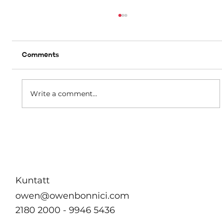
Comments
Write a comment...
B’effett immedjat m’hu se jkun hemm
ebda żieda fil-kera għall-pensjonanti li
jgħixu f’akkomodazzjonijiet tal-
Awtorità tad-Djar
Kuntatt
owen@owenbonnici.com
2180 2000 - 9946 5436