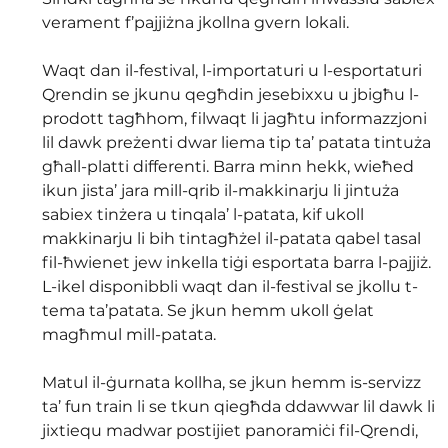
verament f’pajjiżna jkollna gvern lokali.
Waqt dan il-festival, l-importaturi u l-esportaturi 
Qrendin se jkunu qegħdin jesebixxu u jbigħu l-
prodott tagħhom, filwaqt li jagħtu informazzjoni 
lil dawk preżenti dwar liema tip ta’ patata tintuża 
għall-platti differenti. Barra minn hekk, wieħed 
ikun jista’ jara mill-qrib il-makkinarju li jintuża 
sabiex tinżera u tinqala’ l-patata, kif ukoll 
makkinarju li bih tintagħżel il-patata qabel tasal 
fil-ħwienet jew inkella tiġi esportata barra l-pajjiż. 
L-ikel disponibbli waqt dan il-festival se jkollu t-
tema ta’patata. Se jkun hemm ukoll ġelat 
magħmul mill-patata.
Matul il-ġurnata kollha, se jkun hemm is-servizz 
ta’ fun train li se tkun qiegħda ddawwar lil dawk li 
jixtiequ madwar postijiet panoramiċi fil-Qrendi, 