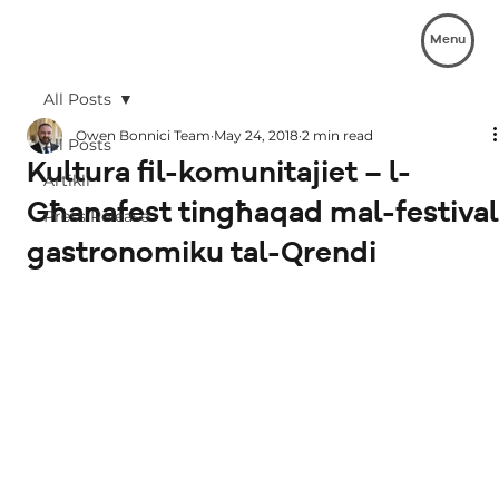
Menu
All Posts
Owen Bonnici Team
May 24, 2018
2 min read
All Posts
Kultura fil-komunitajiet – l-
Artikli
Għanafest tingħaqad mal-festiva
Press Release
gastronomiku tal-Qrendi