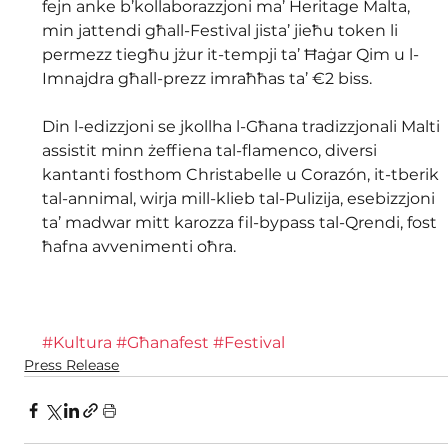
fejn anke b’kollaborazzjoni ma’ Heritage Malta, 
min jattendi għall-Festival jista’ jieħu token li 
permezz tiegħu jżur it-tempji ta’ Ħaġar Qim u l-
Imnajdra għall-prezz imraħħas ta’ €2 biss.
Din l-edizzjoni se jkollha l-Għana tradizzjonali Malti 
assistit minn żeffiena tal-flamenco, diversi 
kantanti fosthom Christabelle u Corazón, it-tberik 
tal-annimal, wirja mill-klieb tal-Pulizija, esebizzjoni 
ta’ madwar mitt karozza fil-bypass tal-Qrendi, fost 
ħafna avvenimenti oħra.
#Kultura
#Għanafest
#Festival
Press Release