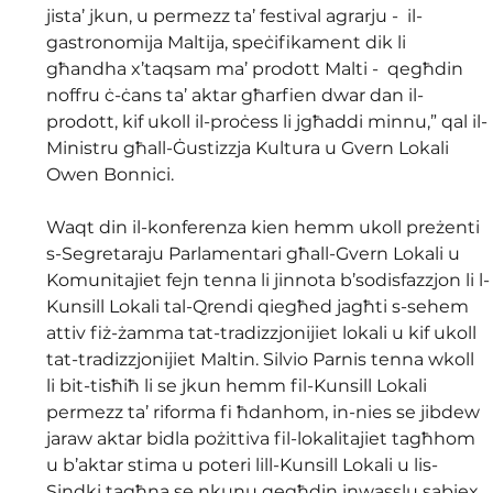
jista’ jkun, u permezz ta’ festival agrarju -  il-
gastronomija Maltija, speċifikament dik li 
għandha x’taqsam ma’ prodott Malti -  qegħdin 
noffru ċ-ċans ta’ aktar għarfien dwar dan il-
prodott, kif ukoll il-proċess li jgħaddi minnu,” qal il-
Ministru għall-Ġustizzja Kultura u Gvern Lokali 
Owen Bonnici.
Waqt din il-konferenza kien hemm ukoll preżenti 
s-Segretaraju Parlamentari għall-Gvern Lokali u 
Komunitajiet fejn tenna li jinnota b’sodisfazzjon li l-
Kunsill Lokali tal-Qrendi qiegħed jagħti s-sehem 
attiv fiż-żamma tat-tradizzjonijiet lokali u kif ukoll 
tat-tradizzjonijiet Maltin. Silvio Parnis tenna wkoll 
li bit-tisħiħ li se jkun hemm fil-Kunsill Lokali 
permezz ta’ riforma fi ħdanhom, in-nies se jibdew 
jaraw aktar bidla pożittiva fil-lokalitajiet tagħhom 
u b’aktar stima u poteri lill-Kunsill Lokali u lis-
Sindki tagħna se nkunu qegħdin inwasslu sabiex 