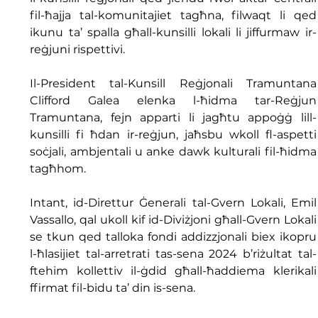
fil-ħajja tal-komunitajiet tagħna, filwaqt li qed 
ikunu ta’ spalla għall-kunsilli lokali li jiffurmaw ir-
reġjuni rispettivi.
Il-President tal-Kunsill Reġjonali Tramuntana 
Clifford Galea elenka l-ħidma tar-Reġjun 
Tramuntana, fejn apparti li jagħtu appoġġ lill-
kunsilli fi ħdan ir-reġjun, jaħsbu wkoll fl-aspetti 
soċjali, ambjentali u anke dawk kulturali fil-ħidma 
tagħhom.
Intant, id-Direttur Ġenerali tal-Gvern Lokali, Emil 
Vassallo, qal ukoll kif id-Diviżjoni għall-Gvern Lokali 
se tkun qed talloka fondi addizzjonali biex ikopru 
l-ħlasijiet tal-arretrati tas-sena 2024 b’riżultat tal-
ftehim kollettiv il-ġdid għall-ħaddiema klerikali 
ffirmat fil-bidu ta’ din is-sena.