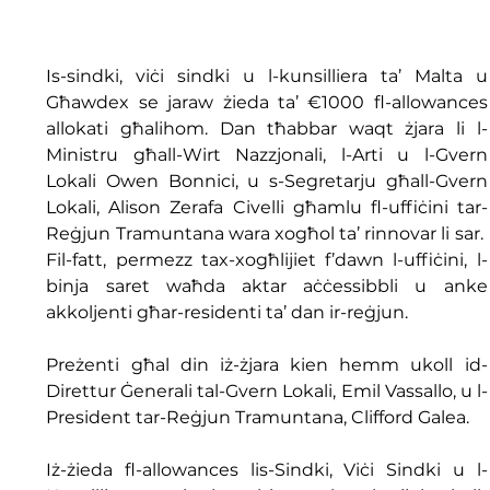
Is-sindki, viċi sindki u l-kunsilliera ta’ Malta u 
Għawdex se jaraw żieda ta’ €1000 fl-allowances 
allokati għalihom. Dan tħabbar waqt żjara li l-
Ministru għall-Wirt Nazzjonali, l-Arti u l-Gvern 
Lokali Owen Bonnici, u s-Segretarju għall-Gvern 
Lokali, Alison Zerafa Civelli għamlu fl-uffiċini tar-
Reġjun Tramuntana wara xogħol ta’ rinnovar li sar.  
Fil-fatt, permezz tax-xogħlijiet f’dawn l-uffiċini, l-
binja saret waħda aktar aċċessibbli u anke 
akkoljenti għar-residenti ta’ dan ir-reġjun.
Preżenti għal din iż-żjara kien hemm ukoll id-
Direttur Ġenerali tal-Gvern Lokali, Emil Vassallo, u l-
President tar-Reġjun Tramuntana, Clifford Galea.
Iż-żieda fl-allowances lis-Sindki, Viċi Sindki u l-