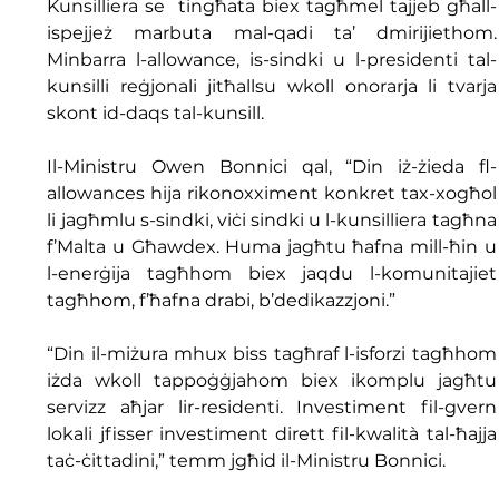
Kunsilliera se  tingħata biex tagħmel tajjeb għall-
ispejjeż marbuta mal-qadi ta’ dmirijiethom. 
Minbarra l-allowance, is-sindki u l-presidenti tal-
kunsilli reġjonali jitħallsu wkoll onorarja li tvarja 
skont id-daqs tal-kunsill.
Il-Ministru Owen Bonnici qal, “Din iż-żieda fl-
allowances hija rikonoxximent konkret tax-xogħol 
li jagħmlu s-sindki, viċi sindki u l-kunsilliera tagħna 
f’Malta u Għawdex. Huma jagħtu ħafna mill-ħin u 
l-enerġija tagħhom biex jaqdu l-komunitajiet 
tagħhom, f’ħafna drabi, b’dedikazzjoni.”
“Din il-miżura mhux biss tagħraf l-isforzi tagħhom 
iżda wkoll tappoġġjahom biex ikomplu jagħtu 
servizz aħjar lir-residenti. Investiment fil-gvern 
lokali jfisser investiment dirett fil-kwalità tal-ħajja 
taċ-ċittadini,” temm jgħid il-Ministru Bonnici.