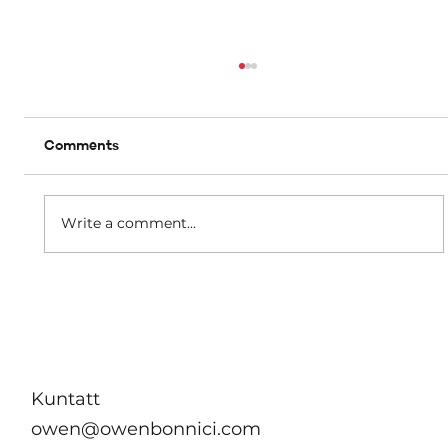
Comments
Write a comment...
B’effett immedjat m’hu se jkun hemm
ebda żieda fil-kera għall-pensjonanti li
jgħixu f’akkomodazzjonijiet tal-
Awtorità tad-Djar
Kuntatt
owen@owenbonnici.com