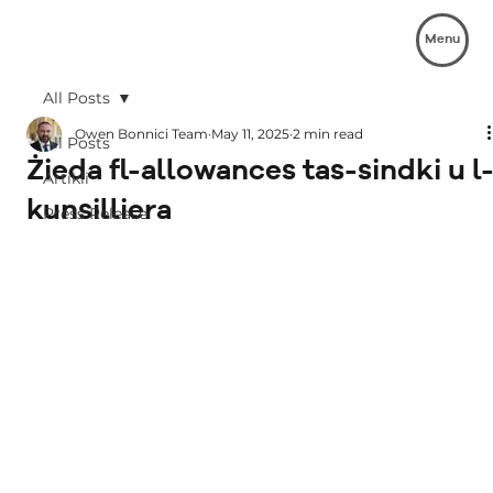
Menu
All Posts
Owen Bonnici Team
May 11, 2025
2 min read
All Posts
Żieda fl-allowances tas-sindki u l
Artikli
kunsilliera
Press Release