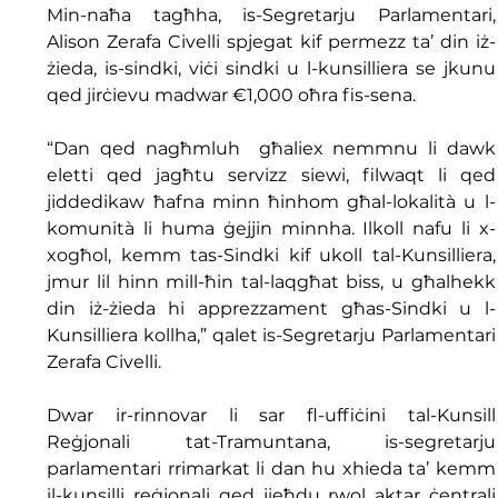
Min-naħa tagħha, is-Segretarju Parlamentari, 
Alison Zerafa Civelli spjegat kif permezz ta’ din iż-
żieda, is-sindki, viċi sindki u l-kunsilliera se jkunu 
qed jirċievu madwar €1,000 oħra fis-sena.
“Dan qed nagħmluh  għaliex nemmnu li dawk 
eletti qed jagħtu servizz siewi, filwaqt li qed 
jiddedikaw ħafna minn ħinhom għal-lokalità u l-
komunità li huma ġejjin minnha. Ilkoll nafu li x-
xogħol, kemm tas-Sindki kif ukoll tal-Kunsilliera, 
jmur lil hinn mill-ħin tal-laqgħat biss, u għalhekk 
din iż-żieda hi apprezzament għas-Sindki u l-
Kunsilliera kollha,” qalet is-Segretarju Parlamentari 
Zerafa Civelli.
Dwar ir-rinnovar li sar fl-uffiċini tal-Kunsill 
Reġjonali tat-Tramuntana, is-segretarju 
parlamentari rrimarkat li dan hu xhieda ta’ kemm 
il-kunsilli reġjonali qed jieħdu rwol aktar ċentrali 